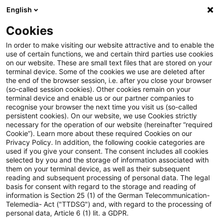
English
Suchbegriff eingeben
Suche
Suche sch
Blogs
Cookies
Blogs
Steuern & Recht
Thesaurierungsbegünstigun
In order to make visiting our website attractive and to enable the
use of certain functions, we and certain third parties use cookies
on our website. These are small text files that are stored on your
Thesaurierungsbegünstigung
terminal device. Some of the cookies we use are deleted after
the end of the browser session, i.e. after you close your browser
für Übernahmegewinn
(so-called session cookies). Other cookies remain on your
terminal device and enable us or our partner companies to
recognise your browser the next time you visit us (so-called
persistent cookies). On our website, we use Cookies strictly
necessary for the operation of our website (hereinafter “required
29. August 2019
2 Minuten Lesezeit
Cookie”). Learn more about these required Cookies on our
Privacy Policy. In addition, the following cookie categories are
PDF erstellen
Auf LinkedIn teilen
Auf Xing teilen
Per E-Mail teilen
Link kopieren
used if you give your consent. The consent includes all cookies
selected by you and the storage of information associated with
them on your terminal device, as well as their subsequent
reading and subsequent processing of personal data. The legal
basis for consent with regard to the storage and reading of
Nach einer Entscheidung des
information is Section 25 (1) of the German Telecommunication-
Telemedia- Act ("TTDSG") and, with regard to the processing of
Bundesfinanzhofs (BFH) sind außerbilanzielle
personal data, Article 6 (1) lit. a GDPR.