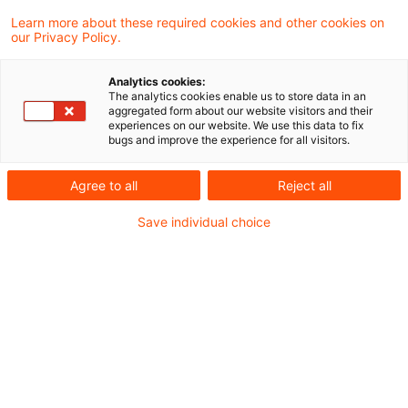
Gewinnkorrekturen bei der Ermittlung des
Learn more about these required cookies and other cookies on
our Privacy Policy.
thesaurierungsbegünstigten Gewinns nach
§ 34a Abs. 2 Einkommensteuergesetz (EStG)
Analytics cookies:
nicht zu berücksichtigen, wohingegen ein
The analytics cookies enable us to store data in an
aggregated form about our website visitors and their
Übernahmegewinn i.S. des § 4 Abs. 4 Satz 1
experiences on our website. We use this data to fix
bugs and improve the experience for all visitors.
Umwandlungssteuergesetz (UmwStG)
Bestandteil dieses Gewinns ist.
Agree to all
Reject all
Save individual choice
Sachverhalt
Die Kläger sind je zur Hälfte als Kommanditisten
am Kapital einer GmbH & Co. KG beteiligt.
Nachdem ein Teilbetrieb einer 100%igen Enkel-
GmbH abgespalten worden war, wurde dieser