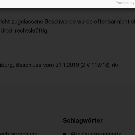
Powered by
020)
icht zugelassene Beschwerde wurde offenbar nicht ei
Urteil rechtskräftig.
burg, Beschluss vom 31.1.2019 (2 V 112/18); rkr.
Schlagwörter
echtsprechung
Abzinsungszinssatz