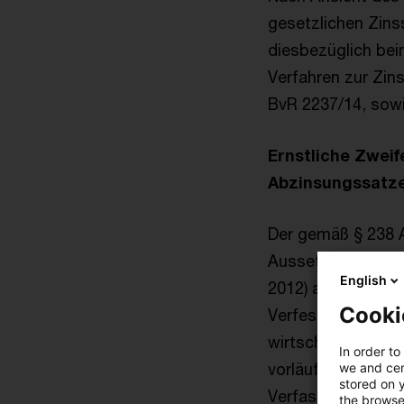
gesetzlichen Zins
diesbezüglich be
Verfahren zur Zin
BvR 2237/14, sowi
Ernstliche Zweif
Abzinsungssatz
Der gemäß § 238 A
Aussetzungszinssa
English
2012) angesichts d
Cooki
Verfestigung des
wirtschaftlichen 
In order to
vorläufigen Rechts
we and cert
stored on 
Verfassungsmäßigk
the browser