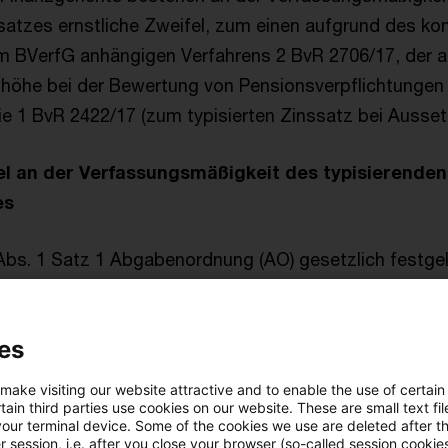
satzes ernstliche Zweifel, zum einen aufgrund des ko
im BVerfG anhängigen Verfahrens 2 BvR 2706/17, der 
shöhe bei der Bewertung von Pensionsverpflichtungen
e 1 BvR 2422/17 (zum typisierten Zinssatz bei Ausset
el an der Verfassungsmäßigkeit des typisierenden
es
bs. 1 Satz 1 Abgabenordnung (AO) gesetzlich festge
tz von 6 Prozent p.a. überschreite für den Zeitraum 
er zu dieser Zeit bereits eingetretenen strukturellen 
es
 niedrigen Marktzinsniveaus den angemessenen Rahm
Realität in erheblichem Maße. Auch der BFH habe in di
 make visiting our website attractive and to enable the use of certain
schutz gewährt (IX B 21/18 und VIII B 15/18). Auch die
ain third parties use cookies on our website. These are small text fil
your terminal device. Some of the cookies we use are deleted after t
eit des Abzinsungssatzes für Verbindlichkeiten wer
 session, i.e. after you close your browser (so-called session cookie