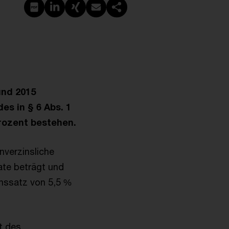
PDF erstellen
Auf LinkedIn teilen
Auf Xing teilen
Per E-Mail teilen
Link kopieren
und 2015
es in § 6 Abs. 1
rozent bestehen.
nverzinsliche
ate beträgt und
inssatz von 5,5 %
t des