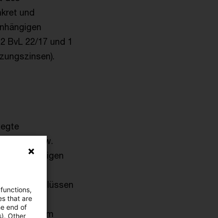
nkret und
anhängigen
 2 BvL 22/17 und 1
zungszinsen).
legte
ab 2015 (bzw.
und nachhaltigen
en der
versen Beschlüssen
 functions,
es that are
he end of
de vor diesem
s). Other