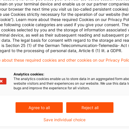
main on your terminal device and enable us or our partner companies
hmend in Zweifel gezogen werden müssen, so die Ham
our browser the next time you visit us (so-called persistent cookies)
 use Cookies strictly necessary for the operation of our website (her
Cookie”). Learn more about these required Cookies on our Privacy Poli
habe der typisierte Zinssatz in einer anhaltenden Nied
he following cookie categories are used if you give your consent. Th
ll cookies selected by you and the storage of information associated
 zum langfristigen Marktzinsniveau. Dies gilt für den
rminal device, as well as their subsequent reading and subsequent p
ssetzungszinsen) und § 6a Abs. 3 Satz 3 EStG (Abzin
 data. The legal basis for consent with regard to the storage and re
n is Section 25 (1) of the German Telecommunication-Telemedia- Act
g von Pensionsverpflichtungen) gleichermaßen wie für
egard to the processing of personal data, Article 6 (1) lit. a GDPR.
. 1 Nr. 3 EStG; in allen Fällen habe die Typisierung b
 about these required cookies and other cookies on our Privacy Poli
 verloren.
Analytics cookies:
The analytics cookies enable us to store data in an aggregated form abo
bene Sollverzinsung, die der Steuerpflichtige am Mark
website visitors and their experiences on our website. We use this data to
bugs and improve the experience for all visitors.
sse er einen nicht realisierten Gewinn ausweisen. Dies
geberischen Willen, bei der Passivierung von Verbindl
tansätze zuzulassen und den Steuerpflichtigen nicht
Agree to all
Reject all
ne zu zwingen.
Save individual choice