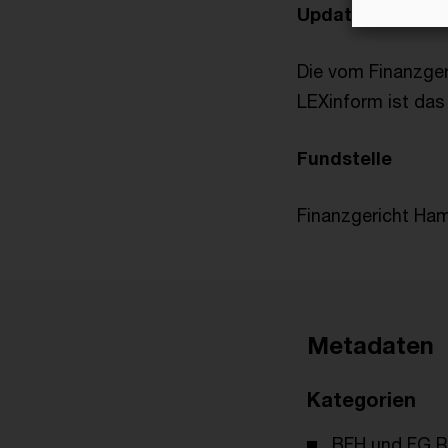
Update (1. Juli 2
Die vom Finanzger
LEXinform ist das 
Fundstelle
Finanzgericht Ham
Metadaten
Kategorien
BFH und FG R