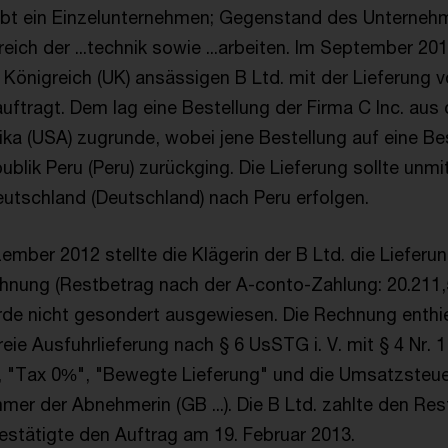
eibt ein Einzelunternehmen; Gegenstand des Unternehm
eich der ...technik sowie ...arbeiten. Im September 20
 Königreich (UK) ansässigen B Ltd. mit der Lieferung v
uftragt. Dem lag eine Bestellung der Firma C Inc. aus 
ka (USA) zugrunde, wobei jene Bestellung auf eine Be
ublik Peru (Peru) zurückging. Die Lieferung sollte unmi
utschland (Deutschland) nach Peru erfolgen.
ember 2012 stellte die Klägerin der B Ltd. die Lieferu
chnung (Restbetrag nach der A-conto-Zahlung: 20.211,5
e nicht gesondert ausgewiesen. Die Rechnung enthiel
eie Ausfuhrlieferung nach § 6 UsSTG i. V. mit § 4 Nr.
", "Tax 0%", "Bewegte Lieferung" und die Umsatzsteue
mer der Abnehmerin (GB ...). Die B Ltd. zahlte den Res
estätigte den Auftrag am 19. Februar 2013.