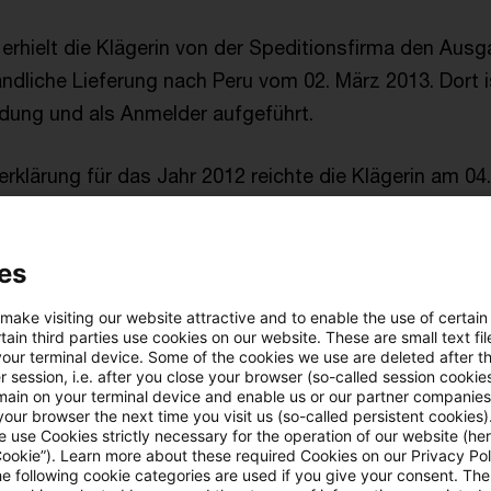
erhielt die Klägerin von der Speditionsfirma den Aus
ndliche Lieferung nach Peru vom 02. März 2013. Dort is
dung und als Anmelder aufgeführt.
rklärung für das Jahr 2012 reichte die Klägerin am 04
ie erklärte eine festzusetzende Umsatzsteuer in Höhe
nergemeinschaftliche Lieferungen in Höhe von 75.132 €
es
rung an die B Ltd.).
 make visiting our website attractive and to enable the use of certain
satzsteuer-Sonderprüfung vertrat das Finanzamt die 
ain third parties use cookies on our website. These are small text fil
your terminal device. Some of the cookies we use are deleted after t
eferung an die B Ltd. um eine Lieferung in einem Reih
 session, i.e. after you close your browser (so-called session cookie
main on your terminal device and enable us or our partner companies
endung der Ware nur der Lieferung an die C Inc. oder
our browser the next time you visit us (so-called persistent cookies)
 werden könne, weil die C Inc. die Waren versendet hä
 use Cookies strictly necessary for the operation of our website (her
Cookie”). Learn more about these required Cookies on our Privacy Poli
erung der Klägerin an die B Ltd. die ruhende Lieferung, 
he following cookie categories are used if you give your consent. Th