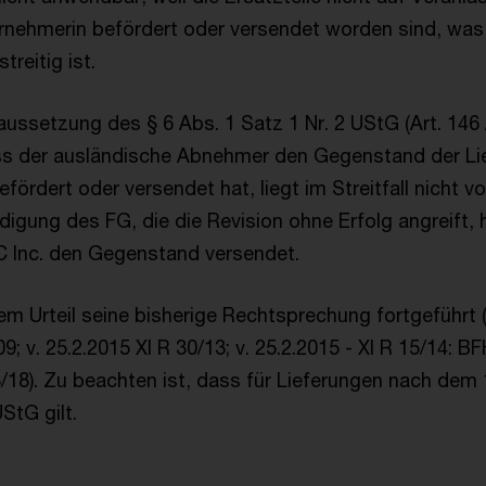
ernehmerin befördert oder versendet worden sind, wa
treitig ist.
aussetzung des § 6 Abs. 1 Satz 1 Nr. 2 UStG (Art. 146
s der ausländische Abnehmer den Gegenstand der Lie
efördert oder versendet hat, liegt im Streitfall nicht v
igung des FG, die die Revision ohne Erfolg angreift, h
 C Inc. den Gegenstand versendet.
m Urteil seine bisherige Rechtsprechung fortgeführt (v
9; v. 25.2.2015 XI R 30/13; v. 25.2.2015 - XI R 15/14: BFH
8/18). Zu beachten ist, dass für Lieferungen nach dem 
StG gilt.