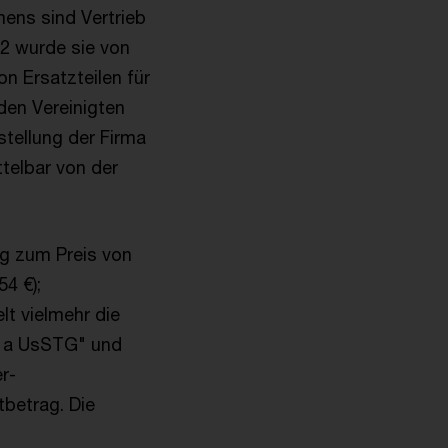
ens sind Vertrieb
12 wurde sie von
on Ersatzteilen für
den Vereinigten
stellung der Firma
ttelbar von der
ng zum Preis von
4 €);
t vielmehr die
 1 a UsSTG" und
r-
tbetrag. Die