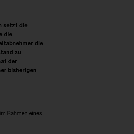
n setzt die
e die
eitabnehmer die
stand zu
hat der
ner bisherigen
n im Rahmen eines