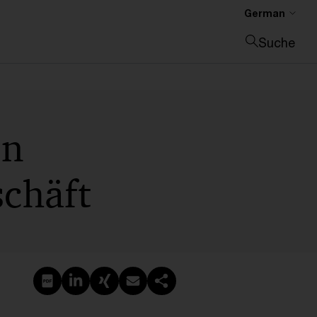
German
Suche
Suche schließen
en
schäft
PDF erstellen
Auf LinkedIn teilen
Auf Xing teilen
Per E-Mail teilen
Link kopieren