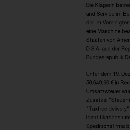
Die Klägerin betr
und Service im Ber
der im Vereinigten
eine Maschine bea
Staaten von Ameri
D S.A. aus der Rep
Bundesrepublik De
Unter dem 19. Dez
50.649,90 € in Re
Umsatzsteuer wurd
Zusätze: "Steuerfr
"Taxfree delivery
Identifikationsnum
Speditionsfirma b