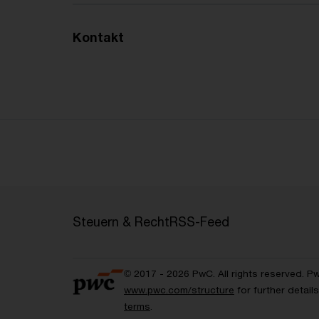
Kontakt
Steuern & Recht
RSS-Feed
© 2017 - 2026 PwC. All rights reserved. P
www.pwc.com/structure
for further detai
terms
.