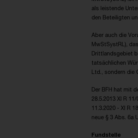
als leistende Unt
den Beteiligten uns
Aber auch die Vor
MwStSystRL), das
Drittlandsgebiet b
tatsächlichen Würd
Ltd., sondern die
Der BFH hat mit de
28.5.2013 XI R 11/0
11.3.2020 - XI R 1
neue § 3 Abs. 6a U
Fundstelle