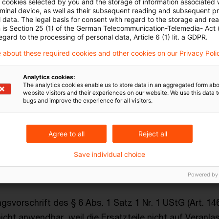
ll cookies selected by you and the storage of information associated
rbar und steuerpflichtig sei. Daher setze das Finanza
rminal device, as well as their subsequent reading and subsequent p
 abweichend von der Erklärung auf 53.422,92 € fest.
 data. The legal basis for consent with regard to the storage and re
n is Section 25 (1) of the German Telecommunication-Telemedia- Act
egard to the processing of personal data, Article 6 (1) lit. a GDPR.
ichtete Klage vor dem Finanzgericht Düsseldorf blieb o
 about these required cookies and other cookies on our Privacy Poli
es BFH
Analytics cookies:
The analytics cookies enable us to store data in an aggregated form abo
website visitors and their experiences on our website. We use this data to
bugs and improve the experience for all visitors.
der Entscheidung der Vorinstanz angeschlossen und di
ckgewiesen.
Agree to all
Reject all
 ist im Ergebnis zu Recht davon ausgegangen, dass im 
Save individual choice
r eine steuerfreie Ausfuhrlieferung der Klägerin an di
Powered by
gsvorschrift des § 6 Abs. 1 Satz 1 Nr. 1 UStG (Art. 14
cht anwendbar, weil die Ersatzteile nicht auf Veranla