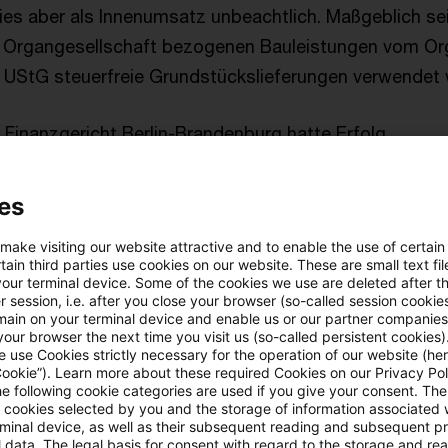
ies aber als Innenumsatz unbeachtlich. Maßgeblich sei
 Organgesellschaft bezogenen Bauleistungen vom Org
 a UStG steuerfreie Grundstückslieferungen verwendet
 Finanzgericht Berlin-Brandenburg hatte Erfolg.
es BFH
es
der Entscheidung der Vorinstanz angeschlossen und di
 make visiting our website attractive and to enable the use of certain
ain third parties use cookies on our website. These are small text fil
ckgewiesen.
your terminal device. Some of the cookies we use are deleted after t
 session, i.e. after you close your browser (so-called session cookie
main on your terminal device and enable us or our partner companies
 hat zutreffend entschieden, dass der Kläger für die 
our browser the next time you visit us (so-called persistent cookies)
 use Cookies strictly necessary for the operation of our website (her
 bezogenen Bauleistungen nicht Steuerschuldner ist. 
Cookie”). Learn more about these required Cookies on our Privacy Poli
he following cookie categories are used if you give your consent. Th
ht der Organträger, nicht aber die Organgesellschaft 
ll cookies selected by you and the storage of information associated
so dass es bei § 13b Abs. 5 Satz 2 i.V.m. Abs. 2 Nr. 
rminal device, as well as their subsequent reading and subsequent p
 data. The legal basis for consent with regard to the storage and re