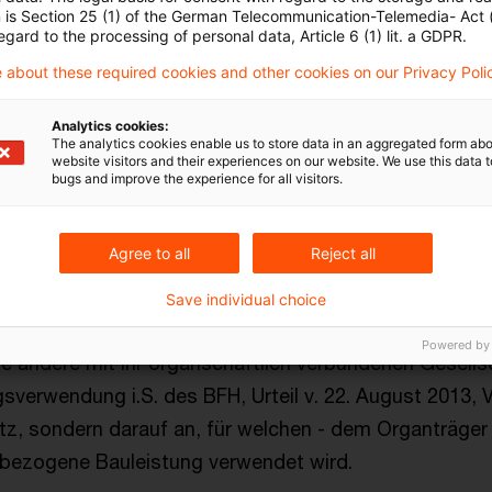
ordnenden Außenumsätze und nicht auf nichtsteuerb
n is Section 25 (1) of the German Telecommunication-Telemedia- Act
egard to the processing of personal data, Article 6 (1) lit. a GDPR.
des Organkreises ankommt.
 about these required cookies and other cookies on our Privacy Poli
ng der Steuerschuld beim Leistungsempfänger kommt e
Analytics cookies:
sempfänger die an ihn erbrachte Werklieferung oder s
The analytics cookies enable us to store data in an aggregated form abo
website visitors and their experiences on our website. We use this data to
ng, Instandsetzung, Instandhaltung, Änderung oder Bes
bugs and improve the experience for all visitors.
seinerseits zur Erbringung einer derartigen Leistung 
ust 2013, V R 37/10). An dieser Rechtsprechung zur da
Agree to all
Reject all
halten.
Save individual choice
ngesellschaft eine Bauleistung und verwendet sie dies
Powered by
ne andere mit ihr organschaftlich verbundenen Gesell
gsverwendung i.S. des BFH, Urteil v. 22. August 2013, 
z, sondern darauf an, für welchen - dem Organträger
bezogene Bauleistung verwendet wird.