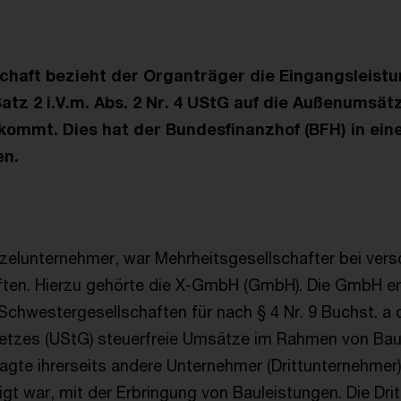
chaft bezieht der Organträger die Eingangsleistu
 Satz 2 i.V.m. Abs. 2 Nr. 4 UStG auf die Außenumsät
ommt. Dies hat der Bundesfinanzhof (BFH) in ein
en.
inzelunternehmer, war Mehrheitsgesellschafter bei ver
ften. Hierzu gehörte die X-GmbH (GmbH). Die GmbH e
Schwestergesellschaften für nach § 4 Nr. 9 Buchst. a 
tzes (UStG) steuerfreie Umsätze im Rahmen von Baut
gte ihrerseits andere Unternehmer (Drittunternehmer)
ligt war, mit der Erbringung von Bauleistungen. Die Dr