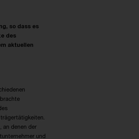
ng, so dass es
ze des
em aktuellen
schiedenen
rbrachte
des
rägertätigkeiten.
, an denen der
ittunternehmer und