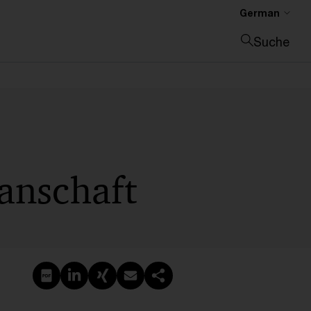
German
Suche
Suche schließen
anschaft
PDF erstellen
Auf LinkedIn teilen
Auf Xing teilen
Per E-Mail teilen
Link kopieren