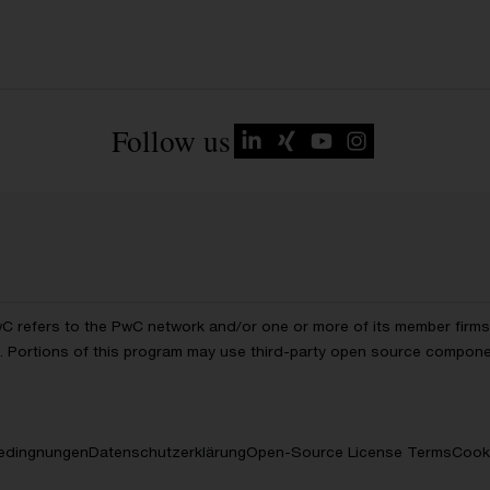
Follow us
wC refers to the PwC network and/or one or more of its member firms, 
ls. Portions of this program may use third-party open source compon
edingnungen
Datenschutzerklärung
Open-Source License Terms
Cooki