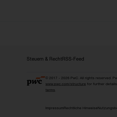
Steuern & Recht
RSS-Feed
© 2017 - 2026 PwC. All rights reserved. P
www.pwc.com/structure
for further detai
terms
.
Impressum
Rechtliche Hinweise
Nutzungsb