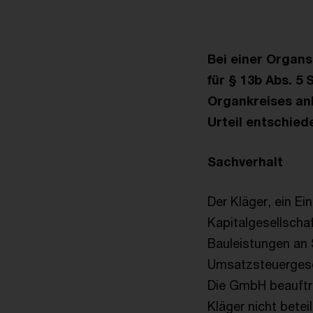
Bei einer Organs
für § 13b Abs. 5
Organkreises ank
Urteil entschied
Sachverhalt
Der Kläger, ein E
Kapitalgesellscha
Bauleistungen an 
Umsatzsteuergese
Die GmbH beauftra
Kläger nicht betei