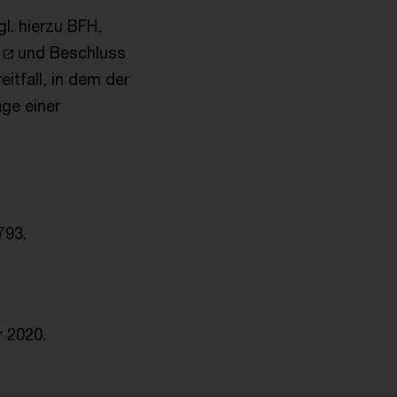
l. hierzu BFH,
und Beschluss
itfall, in dem der
ge einer
793.
r 2020.