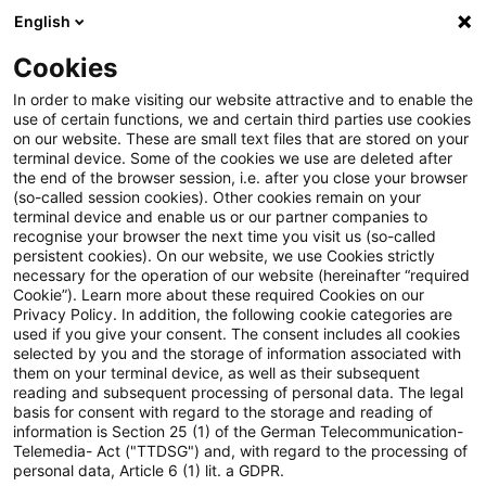
English
Suchbegriff eingeben
Suche
Suche sch
Blogs
Cookies
Blogs
Steuern & Recht
Nachweis der Einlagenrückge
In order to make visiting our website attractive and to enable the
use of certain functions, we and certain third parties use cookies
on our website. These are small text files that are stored on your
Nachweis der
terminal device. Some of the cookies we use are deleted after
the end of the browser session, i.e. after you close your browser
Einlagenrückgewähr bei
(so-called session cookies). Other cookies remain on your
terminal device and enable us or our partner companies to
Ausschüttungen einer EU-
recognise your browser the next time you visit us (so-called
persistent cookies). On our website, we use Cookies strictly
necessary for the operation of our website (hereinafter “required
Kapitalgesellschaft im
Cookie”). Learn more about these required Cookies on our
Privacy Policy. In addition, the following cookie categories are
Steuerfestsetzungsverfahren
used if you give your consent. The consent includes all cookies
selected by you and the storage of information associated with
des Anteilseigners
them on your terminal device, as well as their subsequent
reading and subsequent processing of personal data. The legal
basis for consent with regard to the storage and reading of
information is Section 25 (1) of the German Telecommunication-
Telemedia- Act ("TTDSG") and, with regard to the processing of
08. Februar 2021
2 Minuten Lesezeit
personal data, Article 6 (1) lit. a GDPR.