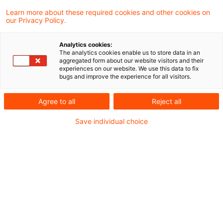
PDF erstellen
Auf LinkedIn teilen
Auf Xing teilen
Per E-Mail teilen
Link kopieren
Learn more about these required cookies and other cookies on
our Privacy Policy.
Analytics cookies:
Es ist mit Art. 3 Abs. 1 GG vereinbar, dass
The analytics cookies enable us to store data in an
aggregated form about our website visitors and their
inländische Anteilseigner einer
experiences on our website. We use this data to fix
bugs and improve the experience for all visitors.
Drittstaatenkapitalgesellschaft im Rahmen
des Steuerfestsetzungsverfahrens den
Agree to all
Reject all
Nachweis führen können, dass ein
Save individual choice
bestimmter Bezug als Einlagenrückgewähr
zu qualifizieren ist, Ausschüttungen an
inländische Gesellschafter einer EU-
Kapitalgesellschaft gemäß § 27 Abs. 8 Satz
9 KStG ohne weitere Nachweismöglichkeit
des Anteilseigners jedoch stets als