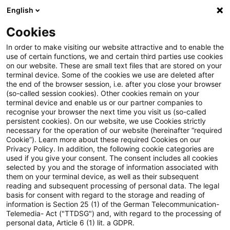
English
Suchbegriff eingeben
Suche
Suche sch
Blogs
Cookies
Blogs
Steuern & Recht
Update: Umsatzsteuerrechtli
In order to make visiting our website attractive and to enable the
use of certain functions, we and certain third parties use cookies
on our website. These are small text files that are stored on your
Update:
terminal device. Some of the cookies we use are deleted after
the end of the browser session, i.e. after you close your browser
Umsatzsteuerrechtliches Entgelt
(so-called session cookies). Other cookies remain on your
terminal device and enable us or our partner companies to
bei "0 %-Finanzierung"
recognise your browser the next time you visit us (so-called
persistent cookies). On our website, we use Cookies strictly
necessary for the operation of our website (hereinafter “required
Cookie”). Learn more about these required Cookies on our
Privacy Policy. In addition, the following cookie categories are
19. August 2022
2 Minuten Lesezeit
used if you give your consent. The consent includes all cookies
selected by you and the storage of information associated with
PDF erstellen
Auf LinkedIn teilen
Auf Xing teilen
Per E-Mail teilen
Link kopieren
them on your terminal device, as well as their subsequent
reading and subsequent processing of personal data. The legal
basis for consent with regard to the storage and reading of
information is Section 25 (1) of the German Telecommunication-
Telemedia- Act ("TTDSG") and, with regard to the processing of
Trägt im Rahmen einer Warenlieferung mit
personal data, Article 6 (1) lit. a GDPR.