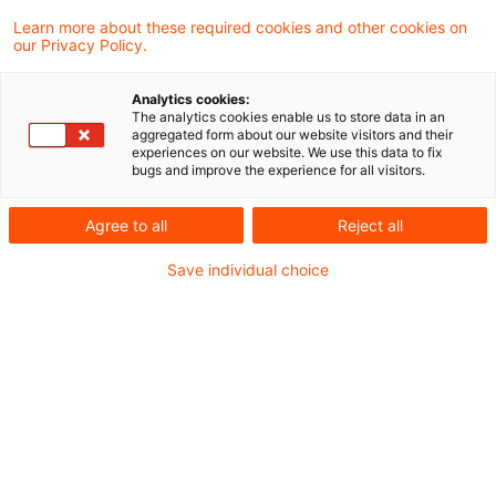
Das Finanzgericht Baden-Württemberg hat
Learn more about these required cookies and other cookies on
our Privacy Policy.
entschieden, dass der Gewinn aus der
Veräußerung einer nach langjähriger
Analytics cookies:
The analytics cookies enable us to store data in an
Eigennutzung kurzzeitig vermieteten
aggregated form about our website visitors and their
experiences on our website. We use this data to fix
Eigentumswohnung innerhalb von zehn
bugs and improve the experience for all visitors.
Jahren seit deren Erwerb nicht
Agree to all
Reject all
steuerpflichtig ist.
Save individual choice
Nach der Vorschrift des § 23 Abs. 1 Nr. 1
Einkommensteuergesetz (EStG) sind von der
Besteuerung als privates Veräußerungsgeschäft
Wirtschaftsgüter ausgenommen, „
die zwischen
Anschaffung / Fertigstellung und Veräußerung
ausschließlich
zu eigenen Wohnzwecken (
1.
Alt.
)