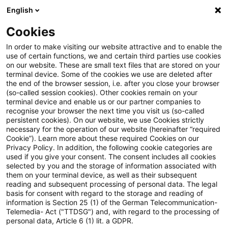
English
Suchbegriff eingeben
Suche
Suche sch
Blogs
Cookies
Blogs
Steuern & Recht
Update: Keine Steuerpflicht 
In order to make visiting our website attractive and to enable the
use of certain functions, we and certain third parties use cookies
on our website. These are small text files that are stored on your
Update: Keine Steuerpflicht für
terminal device. Some of the cookies we use are deleted after
the end of the browser session, i.e. after you close your browser
Veräußerungsgewinn bei nur
(so-called session cookies). Other cookies remain on your
terminal device and enable us or our partner companies to
kurzzeitig vermieteter
recognise your browser the next time you visit us (so-called
persistent cookies). On our website, we use Cookies strictly
necessary for the operation of our website (hereinafter “required
Wohnung
Cookie”). Learn more about these required Cookies on our
Privacy Policy. In addition, the following cookie categories are
used if you give your consent. The consent includes all cookies
selected by you and the storage of information associated with
them on your terminal device, as well as their subsequent
13. September 2021
2 Minuten Lesezeit
reading and subsequent processing of personal data. The legal
PDF erstellen
Auf LinkedIn teilen
Auf Xing teilen
Per E-Mail teilen
Link kopieren
basis for consent with regard to the storage and reading of
information is Section 25 (1) of the German Telecommunication-
Telemedia- Act ("TTDSG") and, with regard to the processing of
personal data, Article 6 (1) lit. a GDPR.