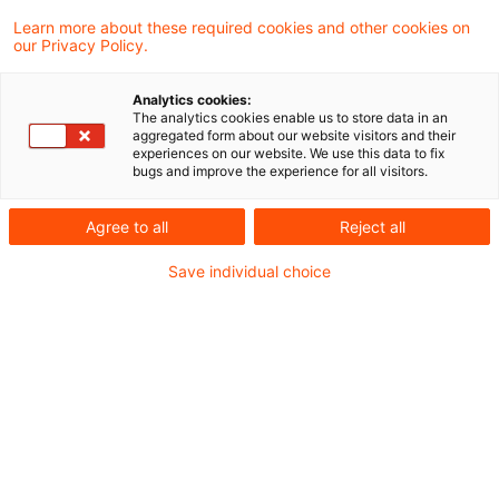
Learn more about these required cookies and other cookies on
our Privacy Policy.
Die Bezeichnung der erbrachten Leistungen
Analytics cookies:
als „Trockenbauarbeiten" kann den
The analytics cookies enable us to store data in an
aggregated form about our website visitors and their
Anforderungen an die
experiences on our website. We use this data to fix
bugs and improve the experience for all visitors.
Leistungsbeschreibung genügen, wenn sie
sich auf ein konkret bezeichnetes
Agree to all
Reject all
Bauvorhaben an einem bestimmten Ort
Save individual choice
bezieht.
Die Angabe des Leistungszeitpunkts kann sich
aus dem Ausstellungsdatum der Rechnung
ergeben, wenn nach den Verhältnissen des
Einzelfalls davon auszugehen ist, dass die
Werklieferung oder Werkleistung in dem Monat