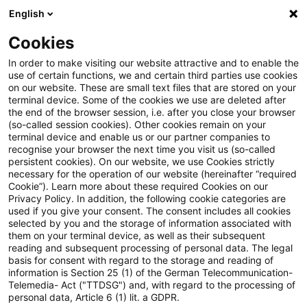
English
Suchbegriff eingeben
Suche
Suche sch
Blogs
Cookies
Blogs
Steuern & Recht
Update: Anforderungen zur 
In order to make visiting our website attractive and to enable the
use of certain functions, we and certain third parties use cookies
on our website. These are small text files that are stored on your
Update: Anforderungen zur
terminal device. Some of the cookies we use are deleted after
the end of the browser session, i.e. after you close your browser
Leistungsbeschreibung und zum
(so-called session cookies). Other cookies remain on your
terminal device and enable us or our partner companies to
Leistungszeitpunkt für eine zum
recognise your browser the next time you visit us (so-called
persistent cookies). On our website, we use Cookies strictly
necessary for the operation of our website (hereinafter “required
Vorsteuerabzug berechtigende
Cookie”). Learn more about these required Cookies on our
Privacy Policy. In addition, the following cookie categories are
Rechnung
used if you give your consent. The consent includes all cookies
selected by you and the storage of information associated with
them on your terminal device, as well as their subsequent
reading and subsequent processing of personal data. The legal
basis for consent with regard to the storage and reading of
23. August 2022
7 Minuten Lesezeit
information is Section 25 (1) of the German Telecommunication-
PDF erstellen
Auf LinkedIn teilen
Auf Xing teilen
Per E-Mail teilen
Link kopieren
Telemedia- Act ("TTDSG") and, with regard to the processing of
personal data, Article 6 (1) lit. a GDPR.