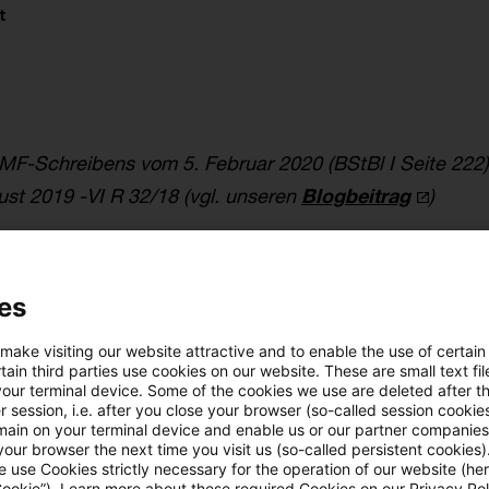
t
-Schreibens vom 5. Februar 2020 (BStBl I Seite 222
ust 2019 -VI R 32/18 (vgl. unseren
Blogbeitrag
)
enden BMF-Schreiben ist das BMF-Schreiben vom 5. Fe
äume bis einschließlich 2019 nicht mehr anzuwenden. D
es
r Veranlagungszeiträume bis einschließlich 2019 das B
 make visiting our website attractive and to enable the use of certain
 32/18, über den entschiedenen Einzelfall hinaus anz
ain third parties use cookies on our website. These are small text fil
your terminal device. Some of the cookies we use are deleted after t
 session, i.e. after you close your browser (so-called session cookie
eiträume ab 2020 sind die Regelungen des § 8 Abs. 4 
main on your terminal device and enable us or our partner companies
essteuergesetzes 2020 zu beachten.
our browser the next time you visit us (so-called persistent cookies)
 use Cookies strictly necessary for the operation of our website (her
Cookie”). Learn more about these required Cookies on our Privacy Poli