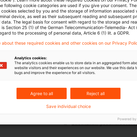
he following cookie categories are used if you give your consent. Th
ll cookies selected by you and the storage of information associated
rminal device, as well as their subsequent reading and subsequent p
 data. The legal basis for consent with regard to the storage and re
m 5. Januar 2022, IV C 5 - S 2334/19/10017 :004.
n is Section 25 (1) of the German Telecommunication-Telemedia- Act
egard to the processing of personal data, Article 6 (1) lit. a GDPR.
 about these required cookies and other cookies on our Privacy Poli
Analytics cookies:
The analytics cookies enable us to store data in an aggregated form abo
website visitors and their experiences on our website. We use this data to
bugs and improve the experience for all visitors.
Schlagwörter
Agree to all
Reject all
nweisungen
Arbeitnehmerbesteuerun
Einkommensteuerrecht
Save individual choice
Lohnsteuerpauschalierun
Powered by
zusätzlich geschuldeter A