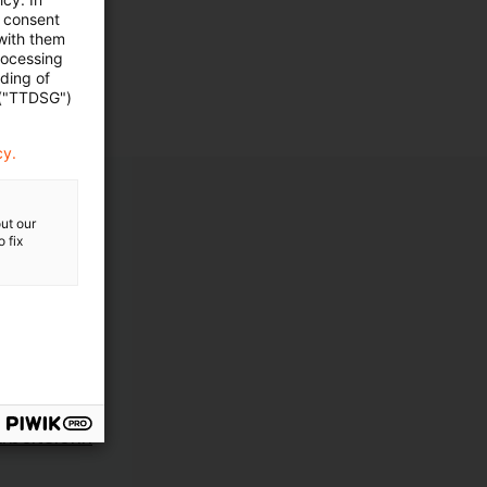
e consent
 with them
rocessing
ading of
 ("TTDSG")
cy.
ut our
 fix
g
g
rbeitslohn