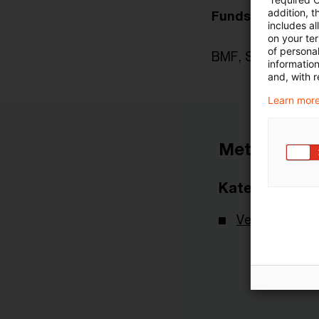
addition, t
Fundstelle
includes a
on your te
of personal
BMF, Schreiben vo
informatio
and, with r
Learn more
Metadaten
Kategorien
Verwaltungsa