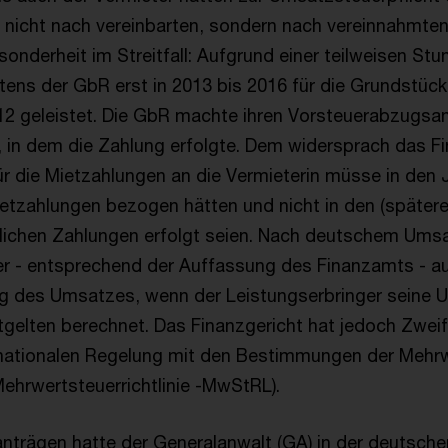
r nicht nach vereinbarten, sondern nach vereinnahmte
sonderheit im Streitfall: Aufgrund einer teilweisen St
tens der GbR erst in 2013 bis 2016 für die Grundstüc
12 geleistet. Die GbR machte ihren Vorsteuerabzugs
, in dem die Zahlung erfolgte. Dem widersprach das F
r die Mietzahlungen an die Vermieterin müsse in den J
ietzahlungen bezogen hätten und nicht in den (spätere
lichen Zahlungen erfolgt seien. Nach deutschem Ums
er - entsprechend der Auffassung des Finanzamts - 
ng des Umsatzes, wenn der Leistungserbringer seine 
gelten berechnet. Das Finanzgericht hat jedoch Zweif
 nationalen Regelung mit den Bestimmungen der Mehrwe
 Mehrwertsteuerrichtlinie -MwStRL).
anträgen hatte der Generalanwalt (GA) in der deutsch