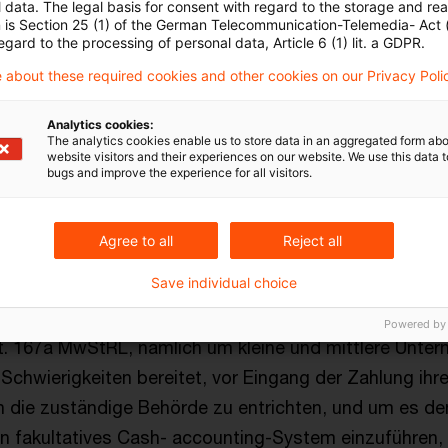
 data. The legal basis for consent with regard to the storage and re
ür bestimmte Umsätze oder Gruppen von Steuerpflich
n is Section 25 (1) of the German Telecommunication-Telemedia- Act
egard to the processing of personal data, Article 6 (1) lit. a GDPR.
mung des Preises entsteht. Nach Ansicht des EuGH h
 about these required cookies and other cookies on our Privacy Poli
ieser Ermächtigung Gebrauch gemacht, indem er in § 
rgesehen hat, dass die Steuer für Lieferungen und so
Analytics cookies:
r Steuer nach vereinnahmten Entgelten mit Ablauf de
The analytics cookies enable us to store data in an aggregated form abo
website visitors and their experiences on our website. We use this data to
raums entsteht, in dem die Entgelte vereinnahmt wo
bugs and improve the experience for all visitors.
H, dass in Fällen, in denen der Steueranspruch gemäß A
ens bei der Vereinnahmung des Preises entsteht, auc
Agree to all
Reject all
um Zeitpunkt der Vereinnahmung des Preises entsteht
Save individual choice
erinnern an die seinerzeitige Begründung und an das Er
Powered by
t. 167a MwStRL, nämlich um kleine und mittlere Unte
 Schwierigkeiten bereitet, vor Eingang der Zahlung ihr
 die zuständige Behörde zu entrichten, und um es de
in fakultatives Cash- accounting-System einzuführen,