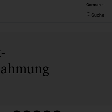
German
Suche
Suche schließen
-
nnahmung