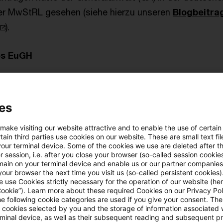
er MwStRL gesehen (siehe hierzu unseren
Blogbeitra
).
es EuGH
r Einschätzung des GA vollumfänglich. Und er stellt z
rt. 167a MWStRL klar und unzweideutig ist. Dieser laut
es
önnen im Rahmen einer fakultativen Regelung vorsehe
 eines Steuerpflichtigen, (...) erst dann ausgeübt we
 make visiting our website attractive and to enable the use of certain
ain third parties use cookies on our website. These are small text fil
 Lieferer oder Dienstleistungserbringer die Mehrwert
your terminal device. Some of the cookies we use are deleted after t
 session, i.e. after you close your browser (so-called session cookie
 gelieferten Gegenstände oder erbrachten Dienstleistu
main on your terminal device and enable us or our partner companies
1 Buchst. b der Mehrwertsteuerrichtlinie können die M
our browser the next time you visit us (so-called persistent cookies)
 use Cookies strictly necessary for the operation of our website (her
vom Grundtatbestand in Art. 63 der Mehrwertsteuerrich
Cookie”). Learn more about these required Cookies on our Privacy Poli
he following cookie categories are used if you give your consent. Th
und Steueranspruch zu dem Zeitpunkt eintreten, zu d
ll cookies selected by you and the storage of information associated
bewirkt oder die Dienstleistung erbracht wird) vorse
rminal device, as well as their subsequent reading and subsequent p