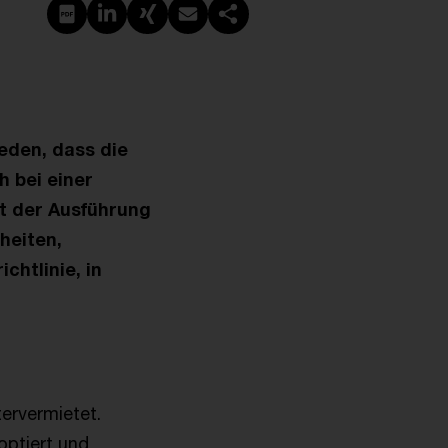
PDF erstellen
Auf LinkedIn teilen
Auf Xing teilen
Per E-Mail teilen
Link kopieren
eden, dass die
 bei einer
t der Ausführung
heiten,
chtlinie, in
ervermietet.
optiert und