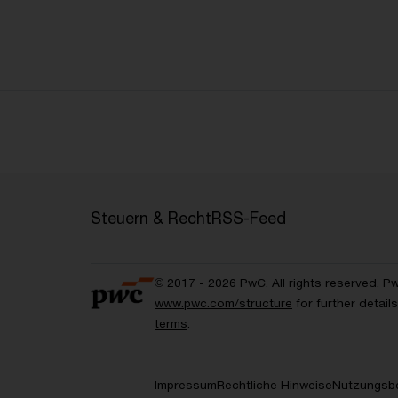
Steuern & Recht
RSS-Feed
© 2017 - 2026 PwC. All rights reserved. P
www.pwc.com/structure
for further detai
terms
.
Impressum
Rechtliche Hinweise
Nutzungsb