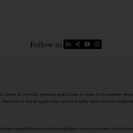
Follow us
wC refers to the PwC network and/or one or more of its member firms, 
ls. Portions of this program may use third-party open source compon
edingnungen
Datenschutzerklärung
Open-Source License Terms
Cooki