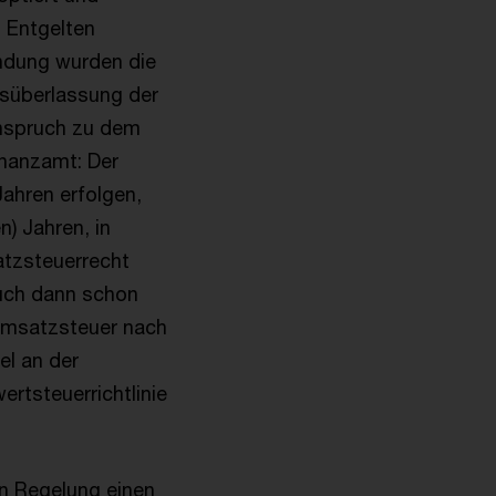
n Entgelten
undung wurden die
ksüberlassung der
anspruch zu dem
inanzamt: Der
ahren erfolgen,
n) Jahren, in
atzsteuerrecht
auch dann schon
Umsatzsteuer nach
el an der
rtsteuerrichtlinie
en Regelung einen