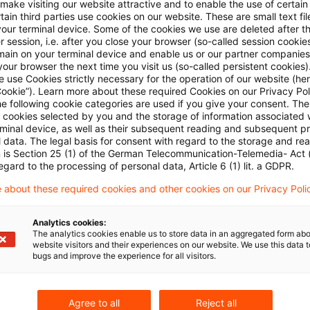
 make visiting our website attractive and to enable the use of certain
ain third parties use cookies on our website. These are small text fil
tscheidung
your terminal device. Some of the cookies we use are deleted after t
 session, i.e. after you close your browser (so-called session cookie
main on your terminal device and enable us or our partner companies
 Düsseldorf hat der Klage teilweise stattgegeben.
our browser the next time you visit us (so-called persistent cookies)
 use Cookies strictly necessary for the operation of our website (her
Cookie”). Learn more about these required Cookies on our Privacy Poli
igte das Gericht als Auflösungsverlust im Rahmen des
he following cookie categories are used if you give your consent. Th
ll cookies selected by you and the storage of information associated
setz (EStG) nur die ursprünglich vom Kläger eingeza
rminal device, as well as their subsequent reading and subsequent p
sichtlich der weiteren Zahlungen seien zwar die bish
 data. The legal basis for consent with regard to the storage and re
n is Section 25 (1) of the German Telecommunication-Telemedia- Act
ung von nachträglichen Anschaffungskosten auf eine 
egard to the processing of personal data, Article 6 (1) lit. a GDPR.
tsprechend der vom Bundesfinanzhof getroffenen
 about these required cookies and other cookies on our Privacy Poli
egelung – weiterhin anwendbar. Allerdings habe das G
n, inwieweit es sich bei den Bürgschaften um eigenka
Analytics cookies:
The analytics cookies enable us to store data in an aggregated form abo
en gehandelt habe.
website visitors and their experiences on our website. We use this data to
bugs and improve the experience for all visitors.
e Leistungen des Klägers auf Grund der Zahlungs- u
arungen aber jeweils zu (Regress)Forderungen gegen 
Agree to all
Reject all