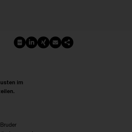
PDF erstellen
Auf LinkedIn teilen
Auf Xing teilen
Per E-Mail teilen
Link kopieren
lusten im
eilen.
 Bruder