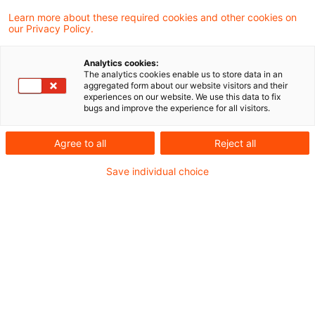
wegen fehlender Belehrung widerrufen, führt
Learn more about these required cookies and other cookies on
our Privacy Policy.
ein für bereits erbrachte Zins- und
Tilgungsleistungen von der Bank an den
Analytics cookies:
The analytics cookies enable us to store data in an
Darlehensnehmer gezahlter Nutzungsersatz
aggregated form about our website visitors and their
experiences on our website. We use this data to fix
bei diesem zu Kapitalerträgen. Das hat das
bugs and improve the experience for all visitors.
Finanzgericht Münster in einem aktuellen
Agree to all
Reject all
Urteil entschieden.
Save individual choice
Sachverhalt
Die Kläger nahmen im Jahr 2004 ein
Wohnungsbaudarlehen bei einer Bank auf und
erbrachten zehn Jahre lang Zins- und
Tilgungsleistungen in Höhe von insgesamt ca.