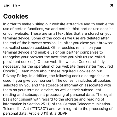
English
Suchbegriff eingeben
Suche
Suche sch
Blogs
Cookies
Blogs
Steuern & Recht
Nutzungsersatz für Zins- und
In order to make visiting our website attractive and to enable the
use of certain functions, we and certain third parties use cookies
on our website. These are small text files that are stored on your
Nutzungsersatz für Zins- und
terminal device. Some of the cookies we use are deleted after
the end of the browser session, i.e. after you close your browser
Tilgungsleistungen führt zu
(so-called session cookies). Other cookies remain on your
terminal device and enable us or our partner companies to
Kapitaleinkünften
recognise your browser the next time you visit us (so-called
persistent cookies). On our website, we use Cookies strictly
necessary for the operation of our website (hereinafter “required
Cookie”). Learn more about these required Cookies on our
Privacy Policy. In addition, the following cookie categories are
24. Mai 2022
2 Minuten Lesezeit
used if you give your consent. The consent includes all cookies
selected by you and the storage of information associated with
PDF erstellen
Auf LinkedIn teilen
Auf Xing teilen
Per E-Mail teilen
Link kopieren
them on your terminal device, as well as their subsequent
reading and subsequent processing of personal data. The legal
basis for consent with regard to the storage and reading of
information is Section 25 (1) of the German Telecommunication-
Telemedia- Act ("TTDSG") and, with regard to the processing of
Wird ein Verbraucher-Darlehensvertrag
personal data, Article 6 (1) lit. a GDPR.