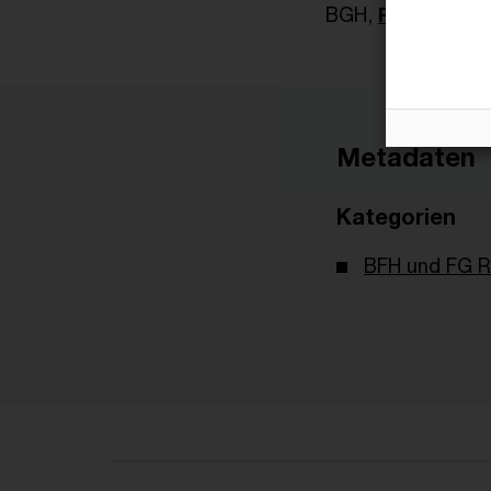
BGH,
Pressemitte
Metadaten
Kategorien
BFH und FG R