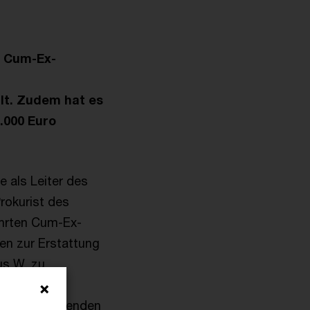
. Cum-Ex-
lt. Zudem hat es
.000 Euro
 als Leiter des
rokurist des
ührten Cum-Ex-
en zur Erstattung
us W. zu
nicht bestehenden