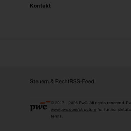
Kontakt
Steuern & Recht
RSS-Feed
© 2017 - 2026 PwC. All rights reserved. P
www.pwc.com/structure
for further detai
terms
.