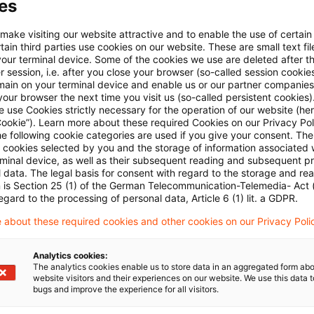
es
rüchen der Bank enthielten, unterzeichnete der Ange
 make visiting our website attractive and to enable the use of certain
fte die vorbereiteten Entwürfe und gab sie trotz fals
ain third parties use cookies on our website. These are small text fil
. Gemeinsam mit weiteren Verantwortlichen erreichte de
your terminal device. Some of the cookies we use are deleted after t
 session, i.e. after you close your browser (so-called session cookie
ige Finanzamt an das Bankhaus W. zu Unrecht insges
main on your terminal device and enable us or our partner companies
our browser the next time you visit us (so-called persistent cookies)
lte.
 use Cookies strictly necessary for the operation of our website (her
Cookie”). Learn more about these required Cookies on our Privacy Poli
he following cookie categories are used if you give your consent. Th
tshof hat die auf Verfahrensbeanstandungen und die
ll cookies selected by you and the storage of information associated
on des Angeklagten im Beschlusswege als unbegründet
rminal device, as well as their subsequent reading and subsequent p
 data. The legal basis for consent with regard to the storage and re
it rechtskräftig abgeschlossen.
n is Section 25 (1) of the German Telecommunication-Telemedia- Act
egard to the processing of personal data, Article 6 (1) lit. a GDPR.
scheidung des BGH zu Cum-Ex-Geschäften siehe un
 about these required cookies and other cookies on our Privacy Poli
Analytics cookies:
The analytics cookies enable us to store data in an aggregated form abo
website visitors and their experiences on our website. We use this data to
bugs and improve the experience for all visitors.