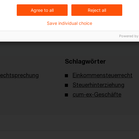
ilung Nr. 69/2022 vom 31. Mai 2022
.
Agree to all
Reject all
Save individual choice
Powered by
Schlagwörter
echtsprechung
Einkommensteuerrecht
Steuerhinterziehung
cum-ex-Geschäfte