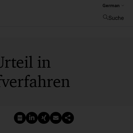
German
Suche
Suche schließen
rteil in
fverfahren
PDF erstellen
Auf LinkedIn teilen
Auf Xing teilen
Per E-Mail teilen
Link kopieren