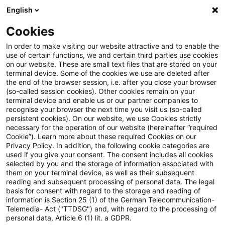
English
Suchbegriff eingeben
Suche
Suche sch
Blogs
Cookies
Blogs
Steuern & Recht
BMF: Steuerfreie Lieferungen
In order to make visiting our website attractive and to enable the
use of certain functions, we and certain third parties use cookies
on our website. These are small text files that are stored on your
BMF: Steuerfreie Lieferungen
terminal device. Some of the cookies we use are deleted after
the end of the browser session, i.e. after you close your browser
an Streitkräfte und Diplomaten
(so-called session cookies). Other cookies remain on your
terminal device and enable us or our partner companies to
etc. in anderen Mitgliedstaaten
recognise your browser the next time you visit us (so-called
persistent cookies). On our website, we use Cookies strictly
necessary for the operation of our website (hereinafter “required
Cookie”). Learn more about these required Cookies on our
Privacy Policy. In addition, the following cookie categories are
19. September 2022
1 Minute Lesezeit
used if you give your consent. The consent includes all cookies
selected by you and the storage of information associated with
PDF erstellen
Auf LinkedIn teilen
Auf Xing teilen
Per E-Mail teilen
Link kopieren
them on your terminal device, as well as their subsequent
reading and subsequent processing of personal data. The legal
basis for consent with regard to the storage and reading of
information is Section 25 (1) of the German Telecommunication-
Telemedia- Act ("TTDSG") and, with regard to the processing of
Vor dem Hintergrund der im Rahmen des
personal data, Article 6 (1) lit. a GDPR.