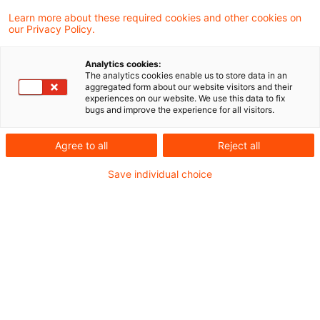
Jahressteuergesetzes 2020 sowie des
Learn more about these required cookies and other cookies on
our Privacy Policy.
Gesetzes zur Umsetzung unionsrechtlicher
Vorgaben im Umsatzsteuerrecht erfolgten
Analytics cookies:
The analytics cookies enable us to store data in an
Änderungen hat das BMF-mit Schreiben vom
aggregated form about our website visitors and their
experiences on our website. We use this data to fix
16. September 2022 das mit vorherigem
bugs and improve the experience for all visitors.
Schreiben vom Juni 2011 bekannt gemachte
Agree to all
Reject all
Vordruckmuster für den Nachweis der
Voraussetzungen der
Save individual choice
Umsatzsteuerbefreiung im
Gastmitgliedstaat nach § 4 Nr. 7 Satz 5
Umsatzsteuergesetz durch ein aktuelles
Muster ersetzt.
Das neue Muster in deutscher, englischer und