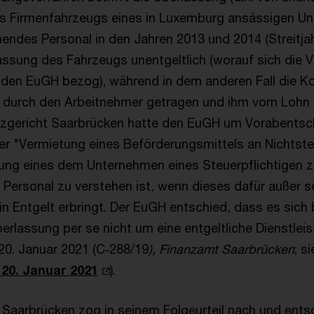
es Firmenfahrzeugs eines in Luxemburg ansässigen Un
ndes Personal in den Jahren 2013 und 2014 (Streitjah
lassung des Fahrzeugs unentgeltlich (worauf sich die 
 den EuGH bezog), während in dem anderen Fall die K
ch durch den Arbeitnehmer getragen und ihm vom Loh
nzgericht Saarbrücken hatte den EuGH um Vorabentsc
er "Vermietung eines Beförderungsmittels an Nichtste
sung eines dem Unternehmen eines Steuerpflichtigen 
 Personal zu verstehen ist, wenn dieses dafür außer s
in Entgelt erbringt. Der EuGH entschied, dass es sich 
erlassung per se nicht um eine entgeltliche Dienstlei
20. Januar 2021 (C‑288/19
), Finanzamt Saarbrücken
; s
20. Januar 2021
).
 Saarbrücken zog in seinem Folgeurteil nach und ents