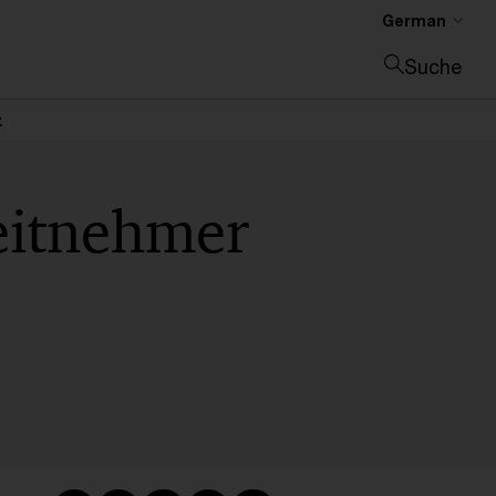
German
Suche
Suche schließen
z
eitnehmer