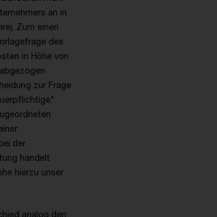
ternehmers an in
re). Zum einen
Vorlagefrage des
osten in Höhe von
n abgezogen
heidung zur Frage
uerpflichtige"
zugeordneten
einer
bei der
stung handelt
iehe hierzu unser
chied analog den