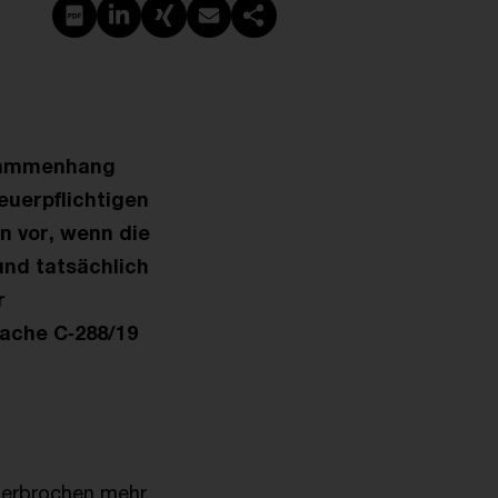
PDF erstellen
Auf LinkedIn teilen
Auf Xing teilen
Per E-Mail teilen
Link kopieren
usammenhang
uerpflichtigen
n vor, wenn die
und tatsächlich
r
ache C‑288/19
nterbrochen mehr