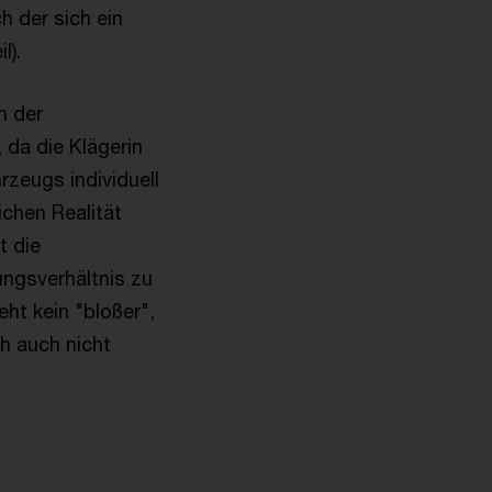
 der sich ein
l).
n der
 da die Klägerin
rzeugs individuell
ichen Realität
t die
ungsverhältnis zu
ht kein "bloßer",
h auch nicht