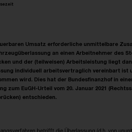
sezeit
teuerbaren Umsatz erforderliche unmittelbare Z
hrzeugüberlassung an einen Arbeitnehmer des Ste
ken und der (teilweisen) Arbeitsleistung liegt dan
ung individuell arbeitsvertraglich vereinbart ist 
mmen wird. Dies hat der Bundesfinanzhof in eine
ng zum EuGH-Urteil vom 20. Januar 2021 (Rechtss
rücken) entschieden.
gangsverfahren betrifft die Überlassung (d.h. von unu