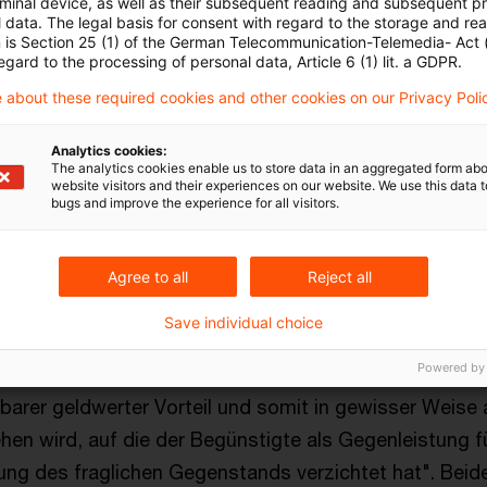
rminal device, as well as their subsequent reading and subsequent p
lt, sind Gegenleistungen in Form von Geldzahlungen 
 data. The legal basis for consent with regard to the storage and re
n is Section 25 (1) of the German Telecommunication-Telemedia- Act
ch unionsrechtlich nach der Rechtsprechung des EuG
egard to the processing of personal data, Article 6 (1) lit. a GDPR.
es genügt, dass die Gegenleistung in Geld ausgedrüc
 about these required cookies and other cookies on our Privacy Poli
ann die Gegenleistung für eine Lieferung in einer Die
teuerungsgrundlage der Lieferung sein, wenn
ein unm
Analytics cookies:
The analytics cookies enable us to store data in an aggregated form abo
zwischen der Lieferung und der Dienstleistung beste
website visitors and their experiences on our website. We use this data to
bugs and improve the experience for all visitors.
stung in Geld ausgedrückt werden kann (Rz. 18 im Urtei
 hatte einen tauschähnlichen Umsatz abgelehnt, da d
Agree to all
Reject all
e Entgeltlichkeit nur in drei Fällen angenommen habe u
Save individual choice
dass es unerheblich sei, ob "im Rahmen der Einkomm
Powered by
des dem in Rede stehenden Unternehmen zugeordnet
erbarer geldwerter Vorteil und somit in gewisser Weise a
en wird, auf die der Begünstigte als Gegenleistung fü
ung des fraglichen Gegenstands verzichtet hat". Beid