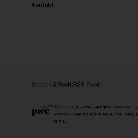
Kontakt
Steuern & Recht
RSS-Feed
© 2017 - 2026 PwC. All rights reserved. P
www.pwc.com/structure
for further detai
terms
.