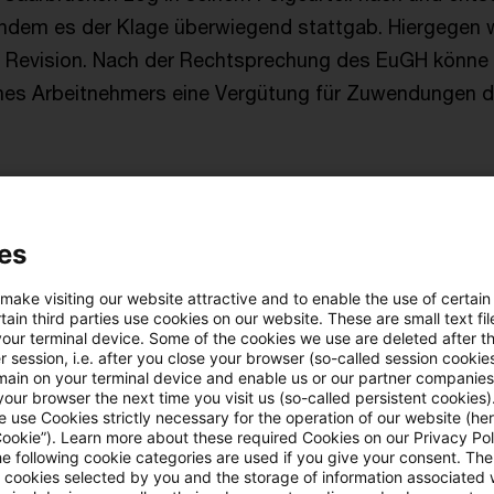
ndem es der Klage überwiegend stattgab. Hiergegen 
r Revision. Nach der Rechtsprechung des EuGH könne 
ines Arbeitnehmers eine Vergütung für Zuwendungen 
es BFH
es
Finanzamts ist begründet, das Urteil des Finanzgerich
ahrzeugüberlassung ist als Vermietung eines Beförde
 make visiting our website attractive and to enable the use of certain
 Abs. 3 Nr. 2 Satz 3 Umsatzsteuergesetz (UStG) steue
ain third parties use cookies on our website. These are small text fil
your terminal device. Some of the cookies we use are deleted after t
 session, i.e. after you close your browser (so-called session cookie
main on your terminal device and enable us or our partner companies
Satz 2 UStG handelt es sich um einen tauschähnlich
our browser the next time you visit us (so-called persistent cookies)
ne sonstige Leistung in einer Lieferung oder sonstigen
 use Cookies strictly necessary for the operation of our website (her
Cookie”). Learn more about these required Cookies on our Privacy Poli
licher Umsatz mit Baraufgabe auch mit einer Barzahl
he following cookie categories are used if you give your consent. Th
ll cookies selected by you and the storage of information associated
bwohl die MwStSystRL keine § 3 Abs. 12 UStG entsp