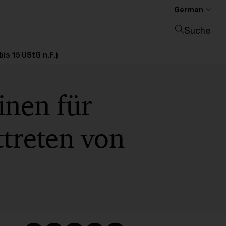
German
Suche
Suche schließen
bis 15 UStG n.F.)
inen für
ttreten von