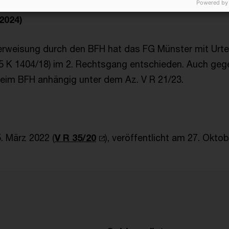
Powered by
2024)
rweisung durch den BFH hat das FG Münster mit Urtei
 K 1404/18) im 2. Rechtsgang entschieden. Auch gegen
beim BFH anhängig unter dem Az. V R 21/23.
. März 2022 (
V R 35/20
), veröffentlicht am 27. Okto