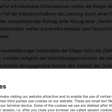
ierfür erforderlichen Informationen stellte der Kläger 
n Fall der Inanspruchnahme der Leistung durch einen 
r den entsprechenden Betrag unter Abzug einer „Vermit
Veranstalter weiter und erteilte hierüber eine Gutschrif
weis.
teuererklärungen behandelte der Kläger nicht die Za
e, sondern lediglich die Vermittlungsprovisionen als s
handelte demgegenüber bereits den Verkauf der Guts
Leistungen und minderte das Entgelt im Fall der Einl
 17 Umsatzsteuergesetz (UStG) um die an die Veranst
es
eträge.
 make visiting our website attractive and to enable the use of certain
ain third parties use cookies on our website. These are small text fil
 Finanzgericht Münster hatte keinen Erfolg (siehe uns
your terminal device. Some of the cookies we use are deleted after t
 session, i.e. after you close your browser (so-called session cookie