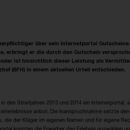
uerpflichtiger über sein Internetportal Gutschein
se, erbringt er die durch den Gutschein versproc
der ist hinsichtlich dieser Leistung als Vermittler
hof (BFH) in einem aktuellen Urteil entschieden.
 in den Streitjahren 2013 und 2014 ein Internetportal, 
zeiterlebnisse anbot. Die Inanspruchnahme setzte den
, die der Kläger im eigenen Namen und für eigene Re
portal konnten die Erwerber das Erlebnis auswählen u