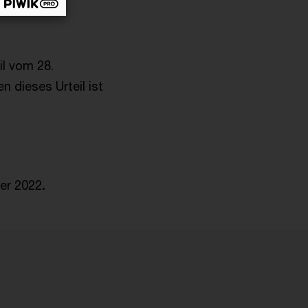
l vom 28.
 dieses Urteil ist
ber 2022
.