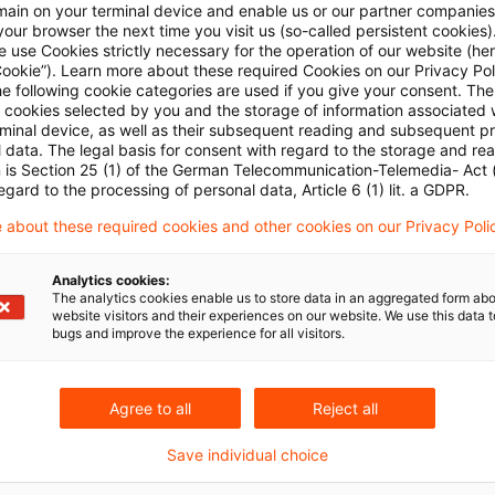
main on your terminal device and enable us or our partner companies
our browser the next time you visit us (so-called persistent cookies)
 use Cookies strictly necessary for the operation of our website (her
es BFH
Cookie”). Learn more about these required Cookies on our Privacy Poli
he following cookie categories are used if you give your consent. Th
ll cookies selected by you and the storage of information associated
evision stattgegeben, die Entscheidung der Vorinsta
rminal device, as well as their subsequent reading and subsequent p
Finanzgericht zur anderweitigen Verhandlung und Ent
 data. The legal basis for consent with regard to the storage and re
n is Section 25 (1) of the German Telecommunication-Telemedia- Act
egard to the processing of personal data, Article 6 (1) lit. a GDPR.
 about these required cookies and other cookies on our Privacy Poli
rpflichtiger über sein Internetportal Gutscheine für 
e, erbringt er die durch den Gutschein versprochene L
Analytics cookies:
The analytics cookies enable us to store data in an aggregated form abo
nsichtlich dieser Leistung als Vermittler tätig. Seine L
website visitors and their experiences on our website. We use this data to
bugs and improve the experience for all visitors.
t im Betrieb eines Internetportals.
 nur über einen bestimmten Geldbetrag ausgestellt (so
Agree to all
Reject all
punkt der Ausstellung des Gutscheins an einem unmit
Save individual choice
 Zahlung der Gutscheinerwerber mit einer bestimmb