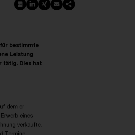
PDF erstellen
Auf LinkedIn teilen
Auf Xing teilen
Per E-Mail teilen
Link kopieren
e für bestimmte
hene Leistung
 tätig. Dies hat
auf dem er
 Erwerb eines
chnung verkaufte.
nd Termine