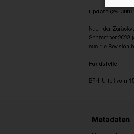
Update (26. Juni 
Nach der Zurückve
September 2023 (5
nun die Revision 
Fundstelle
BFH, Urteil vom 15
Metadaten