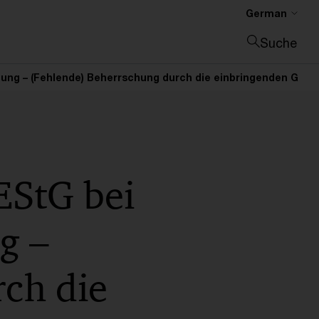
German
Suche
Suche schließen
ng – (Fehlende) Beherrschung durch die einbringenden Gesel
EStG bei
g –
ch die