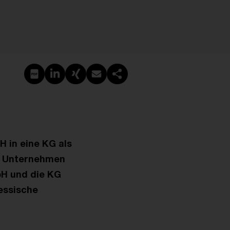
PDF erstellen
Auf LinkedIn teilen
Auf Xing teilen
Per E-Mail teilen
Link kopieren
H in eine KG als
en Unternehmen
bH und die KG
essische