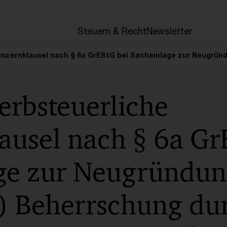
en
Steuern & Recht
Newsletter
nzernklausel nach § 6a GrEStG bei Sacheinlage zur Neugründu
rbsteuerliche
ausel nach § 6a Gr
ge zur Neugründun
) Beherrschung dur