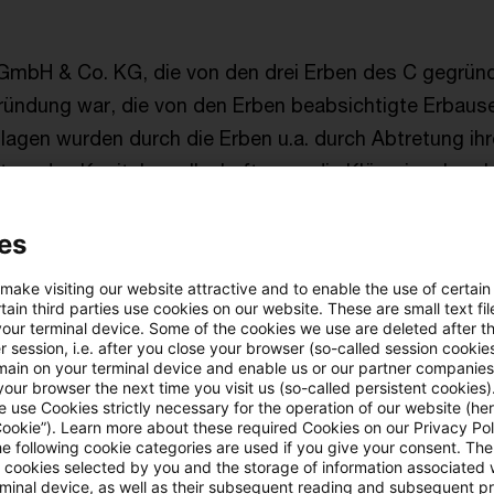
 GmbH & Co. KG, die von den drei Erben des C gegrün
ründung war, die von den Erben beabsichtigte Erbaus
agen wurden durch die Erben u.a. durch Abtretung ihr
tzenden Kapitalgesellschaften an die Klägerin erbrach
n stammten teils aus dem Nachlass des C (insgesamt
es
, teils aus eigenem Vermögen der Erben. Keiner der Er
 make visiting our website attractive and to enable the use of certain
stens 95 % an der Klägerin oder an den grundbesitz
ain third parties use cookies on our website. These are small text fil
your terminal device. Some of the cookies we use are deleted after t
ten beteiligt. Durch die Einbringungen wurde, was nich
 session, i.e. after you close your browser (so-called session cookie
nteilsvereinigung nach § 1 Abs. 3 Nr. 1 Grunderwerbst
main on your terminal device and enable us or our partner companies
our browser the next time you visit us (so-called persistent cookies)
lägerin verwirklicht. Die Klägerin begehrte hierfür die v
 use Cookies strictly necessary for the operation of our website (her
Cookie”). Learn more about these required Cookies on our Privacy Poli
ach § 6a GrEStG.
he following cookie categories are used if you give your consent. Th
ll cookies selected by you and the storage of information associated
rminal device, as well as their subsequent reading and subsequent p