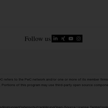
Follow us
wC refers to the PwC network and/or one or more of its member firms, 
ls. Portions of this program may use third-party open source compon
edingnungen
Datenschutzerklärung
Open-Source License Terms
Cooki