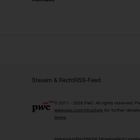
Steuern & Recht
RSS-Feed
© 2017 - 2026 PwC. All rights reserved. P
www.pwc.com/structure
for further detai
terms
.
Impressum
Rechtliche Hinweise
Nutzungsb