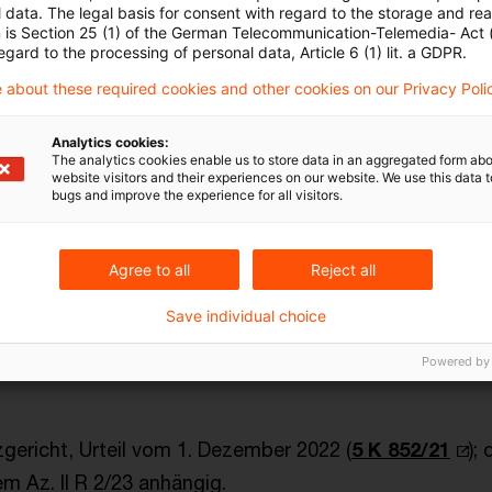
tscheidung
 data. The legal basis for consent with regard to the storage and re
n is Section 25 (1) of the German Telecommunication-Telemedia- Act
egard to the processing of personal data, Article 6 (1) lit. a GDPR.
es Hessischen Finanzgerichts lagen die Voraussetzun
 about these required cookies and other cookies on our Privacy Poli
 da bei dem Einbringungsvorgang keine Beherrschung d
giges Unternehmen durch ein herrschendes Unternehm
Analytics cookies:
The analytics cookies enable us to store data in an aggregated form abo
website visitors and their experiences on our website. We use this data to
 geht im Rahmen seiner Prüfung insbesondere auf die 
bugs and improve the experience for all visitors.
emeinschaft als herrschendes Unternehmen in Frage 
 aber letztlich mit der Begründung unbeantwortet, das
Agree to all
Reject all
erbsteuerliche Beherrschung der grundbesitzenden
Save individual choice
ften vorgelegen habe.
Powered by
gericht, Urteil vom 1. Dezember 2022 (
5 K 852/21
);
m Az. II R 2/23 anhängig.