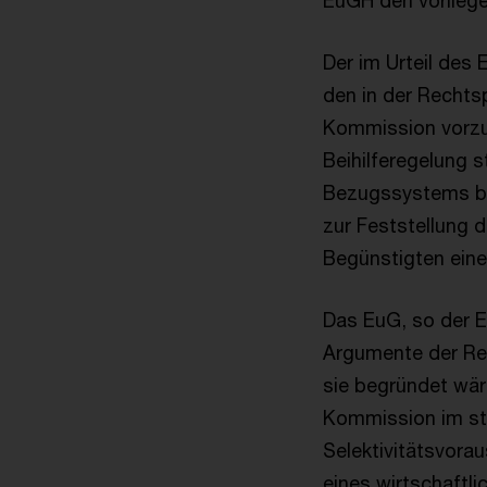
EuGH den vorliege
Der im Urteil de
den in der Recht
Kommission vorzun
Beihilferegelung s
Bezugssystems bzw
zur Feststellung 
Begünstigten einen
Das EuG, so der E
Argumente der Rec
sie begründet wäre
Kommission im st
Selektivitätsvora
eines wirtschaftli