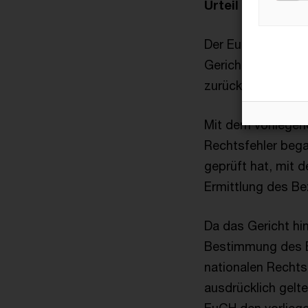
Urteil des EuGH
Der EuGH schließ
Gerichts der Euro
zurückverwiesen.
Mit dem vorliegen
Rechtsfehler bega
geprüft hat, mit 
Ermittlung des B
Da das Gericht h
Bestimmung des B
nationalen Rechts
ausdrücklich gelt