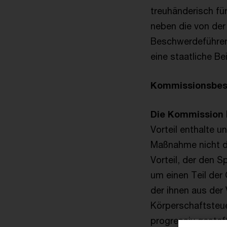
treuhänderisch für
neben die von de
Beschwerdeführer 
eine staatliche Be
Kommissionsbesc
Die Kommission
Vorteil enthalte u
Maßnahme nicht da
Vorteil, der den 
um einen Teil der
der ihnen aus der
Körperschaftsteu
progressiv gestaff