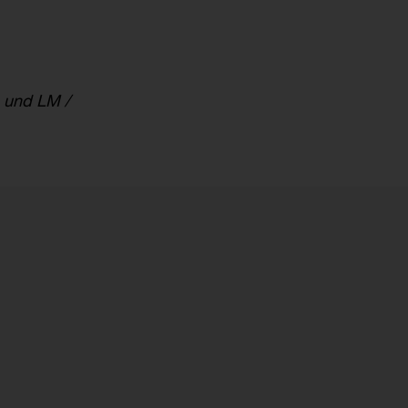
 und LM /