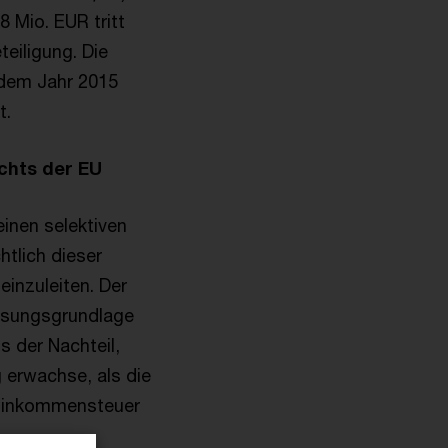
8 Mio. EUR tritt
iligung. Die
 dem Jahr 2015
t.
chts der EU
inen selektiven
htlich dieser
inzuleiten. Der
essungsgrundlage
s der Nachteil,
 erwachse, als die
 Einkommensteuer