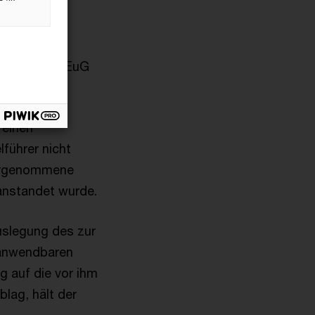
chluss des
wird an das EuG
 einen
führer nicht
vorgenommene
anstandet wurde.
uslegung des zur
 anwendbaren
g auf die vor ihm
lag, hält der