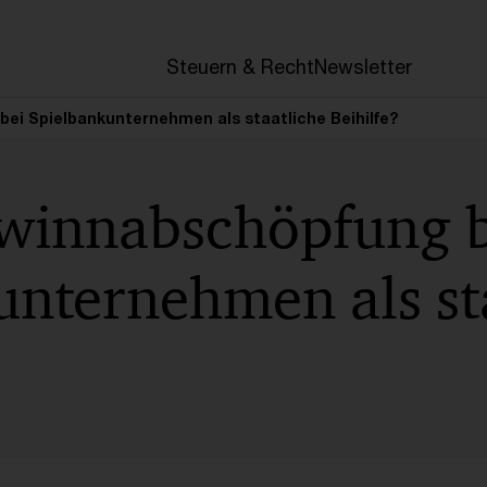
en
Steuern & Recht
Newsletter
ei Spielbankunternehmen als staatliche Beihilfe?
winnabschöpfung b
unternehmen als st