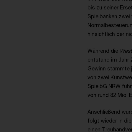
bis zu seiner Ers
Spielbanken zwei 
Normalbesteuerun
hinsichtlich der n
Während die
West
entstand im Jahr 
Gewinn stammte j
von zwei Kunstwe
SpielbG NRW führ
von rund 82 Mio. 
Anschließend wurd
folgt wieder in di
einen Treuhandver