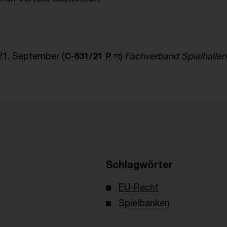
21. September (
C‑831/21 P
)
Fachverband Spielhallen
Schlagwörter
EU-Recht
Spielbanken