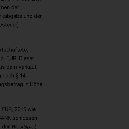
hmen der
ankabgabe und der
steuer)
rtschaftete,
o. EUR. Dieser
us dem Verkauf
 nach § 14
gsbetrag in Höhe
. EUR, 2015 wie
BANK schlossen
n der
WestSpiel
)