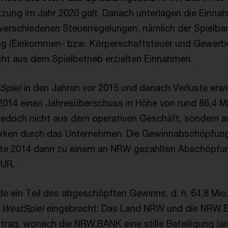
etzung im Jahr 2020 galt. Danach unterlagen die Einna
verschiedenen Steuerregelungen, nämlich der Spielb
g (Einkommen- bzw. Körperschaftsteuer und Gewerbe
icht aus dem Spielbetrieb erzielten Einnahmen.
Spiel
in den Jahren vor 2015 und danach Verluste erwi
2014 einen Jahresüberschuss in Höhe von rund 86,4 Mi
edoch nicht aus dem operativen Geschäft, sondern a
rken durch das Unternehmen. Die Gewinnabschöpfung
te 2014 dann zu einem an NRW gezahlten Abschöpfun
EUR.
e ein Teil des abgeschöpften Gewinns, d. h. 64,8 Mio
e
WestSpiel
eingebracht: Das Land NRW und die NRW.
trag, wonach die NRW.BANK eine stille Beteiligung (a