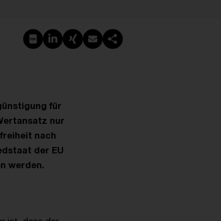
PDF erstellen
Auf LinkedIn teilen
Auf Xing teilen
Per E-Mail teilen
Link kopieren
günstigung für
Wertansatz nur
reiheit nach
iedstaat der EU
en werden.