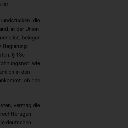
 ist.
Grundstücken, die
nd, in der Union
mens ist, belegen
n Regierung
sten. § 13c
 Wohnungsnot, wie
ämlich in den
 ankommt, ob das
sten, vermag die
rechtfertigen,
die deutschen