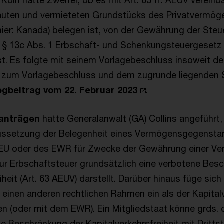
Köln hatte Zweifel, ob es mit Art. 63 ff. AEUV vereinba
auten und vermieteten Grundstücks des Privatvermöge
(hier: Kanada) belegen ist, von der Gewährung der Ste
m. § 13c Abs. 1 Erbschaft- und Schenkungsteuergesetz
t. Es folgte mit seinem Vorlagebeschluss insoweit d
r zum Vorlagebeschluss und dem zugrunde liegenden S
ogbeitrag vom 22. Februar 2023
.
santrägen
hatte Generalanwalt (GA) Collins angeführt,
ssetzung der Belegenheit eines Vermögensgegensta
 EU oder des EWR für Zwecke der Gewährung einer Ve
ur Erbschaftsteuer grundsätzlich eine verbotene Bes
iheit (Art. 63 AEUV) darstellt. Darüber hinaus füge sich
n einen anderen rechtlichen Rahmen ein als der Kapita
en (oder mit dem EWR). Ein Mitgliedstaat könne grds.
ne Beschränkung der Kapitalverkehrsfreiheit mit Dritt