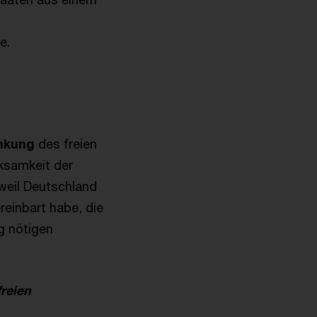
e.
änkung
des freien
rksamkeit der
 weil Deutschland
reinbart habe, die
g nötigen
reien