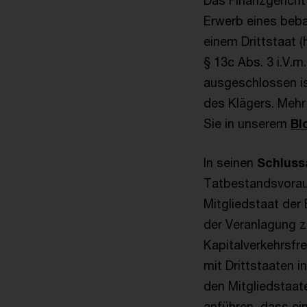
Das Finanzgericht 
Erwerb eines beb
einem Drittstaat 
§ 13c Abs. 3 i.V.
ausgeschlossen is
des Klägers. Meh
Sie in unserem
Bl
In seinen
Schlus
Tatbestandsvorau
Mitgliedstaat der
der Veranlagung z
Kapitalverkehrsfre
mit Drittstaaten i
den Mitgliedstaat
anführen, dass ei