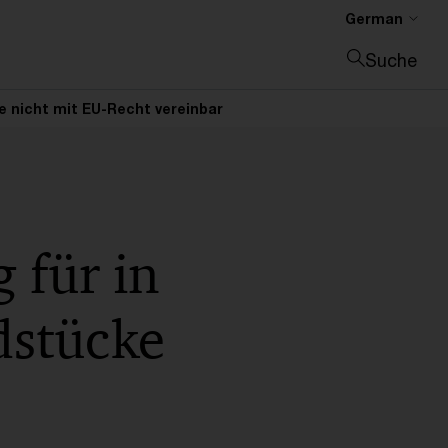
German
Suche
Suche schließen
e nicht mit EU-Recht vereinbar
 für in
dstücke