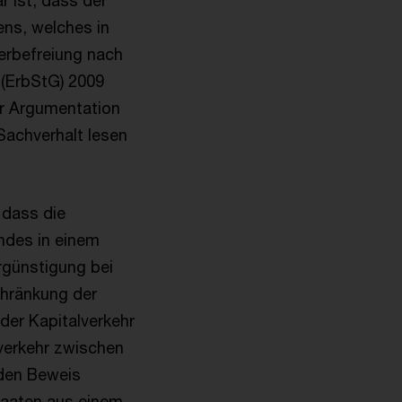
r ist, dass der
ns, welches in
uerbefreiung nach
 (ErbStG) 2009
er Argumentation
achverhalt lesen
 dass die
ndes in einem
rgünstigung bei
chränkung der
 der Kapitalverkehr
lverkehr zwischen
 den Beweis
staaten aus einem