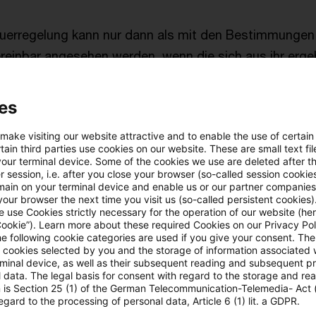
euerregelung kann nur dann als mit den Bestimmungen 
ereinbar angesehen werden, wenn die sich aus ihr erg
g entweder Situationen betrifft, die
nicht objektiv 
, oder wenn sie durch einen
zwingenden Grund des
es
sses
gerechtfertigt ist.
 make visiting our website attractive and to enable the use of certain
ain third parties use cookies on our website. These are small text fil
che Behandlung, um die es im Ausgangsverfahren geht, 
your terminal device. Some of the cookies we use are deleted after t
 session, i.e. after you close your browser (so-called session cookie
objektiv vergleichbar
sind. Bei der Berechnung der E
main on your terminal device and enable us or our partner companies
our browser the next time you visit us (so-called persistent cookies)
r der gemeine Wert der zum Nachlass zählenden Grun
 use Cookies strictly necessary for the operation of our website (her
ss hinsichtlich der Situationen objektiv keine Untersc
Cookie”). Learn more about these required Cookies on our Privacy Poli
he following cookie categories are used if you give your consent. Th
che Ungleichbehandlung in Bezug auf die Höhe der Erbsc
ll cookies selected by you and the storage of information associated
rminal device, as well as their subsequent reading and subsequent p
rundstück im Inland, in einem anderen Mitgliedstaat 
 data. The legal basis for consent with regard to the storage and re
 des EWR-Abkommens ist, oder in einem Drittstaat, der
n is Section 25 (1) of the German Telecommunication-Telemedia- Act
egard to the processing of personal data, Article 6 (1) lit. a GDPR.
, belegen ist, rechtfertigen könnten. Im Übrigen, s