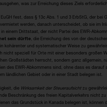
ausgehen, was zur Erreichung dieses Ziels erforderlich
er EuGH fest, dass § 13c Abs. 1 und 3 ErbStG, der bei 
rmietet werden, danach unterscheidet, ob sie im Inla
in einem Drittstaat, der nicht Partei des EWR-Abkom
net sein dürfte
, die Erreichung des von der deutsche
 in kohärenter und systematischer Weise zu gewährlei
ch nicht speziell für Orte mit einer besonders großen
chen Großstädten herrscht, sondern ganz allgemein, n
teien des EWR-Abkommens sind, ohne dass es darauf
m ländlichen Gebiet oder in einer Stadt belegen ist.
gkeit, die
Wirksamkeit der Steueraufsicht
zu gewährlei
nde Beschränkung des freien Kapitalverkehrs nicht zu 
n denen das Grundstück in Kanada belegen ist, können 