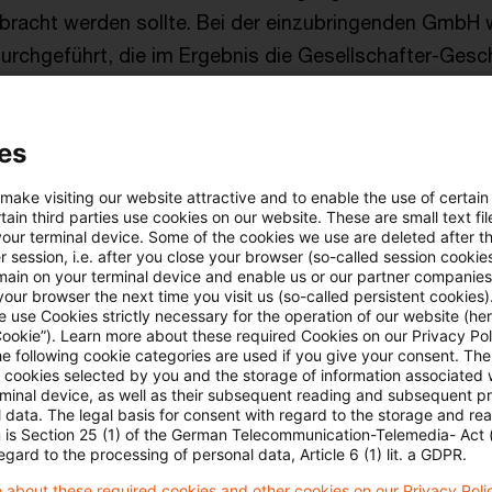
racht werden sollte. Bei der einzubringenden GmbH 
urchgeführt, die im Ergebnis die Gesellschafter-Gesc
Finanzamt sah hierin eine verdeckte Gewinnausschütt
esellschafter-Geschäftsführerin.
es
te demgegenüber mit ihrer Klage geltend, dass die Z
 make visiting our website attractive and to enable the use of certain
chäftsführerin irrtümlich aufgrund eines Versehens be
ain third parties use cookies on our website. These are small text fil
your terminal device. Some of the cookies we use are deleted after t
apitalerhöhung erfolgt sei.
 session, i.e. after you close your browser (so-called session cookie
main on your terminal device and enable us or our partner companies
our browser the next time you visit us (so-called persistent cookies)
 Schleswig-Holstein wies die Klage ab, weil einem ord
 use Cookies strictly necessary for the operation of our website (her
Cookie”). Learn more about these required Cookies on our Privacy Poli
schäftsleiter der von der Klägerin dargelegte Irrtum n
he following cookie categories are used if you give your consent. Th
ll cookies selected by you and the storage of information associated
ren
Blogbeitrag
).
rminal device, as well as their subsequent reading and subsequent p
 data. The legal basis for consent with regard to the storage and re
n is Section 25 (1) of the German Telecommunication-Telemedia- Act
es BFH
egard to the processing of personal data, Article 6 (1) lit. a GDPR.
 about these required cookies and other cookies on our Privacy Poli