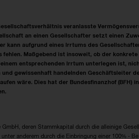
Gesellschaftsverhältnis veranlasste Vermögensve
ellschaft an einen Gesellschafter setzt einen Zu
her kann aufgrund eines Irrtums des Gesellschafte
 fehlen. Maßgebend ist insoweit, ob der konkrete
einem entsprechenden Irrtum unterlegen ist, nic
h und gewissenhaft handelnden Geschäftsleiter de
rlaufen wäre. Dies hat der Bundesfinanzhof (BFH) i
en.
e GmbH, deren Stammkapital durch die alleinige Gesel
 unter anderem durch die Einbringung einer 100% - Bet