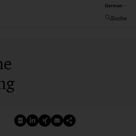
German
Suche
Suche schließen
ne
ng
PDF erstellen
Auf LinkedIn teilen
Auf Xing teilen
Per E-Mail teilen
Link kopieren