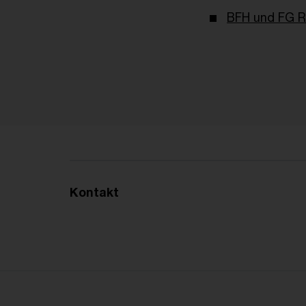
BFH und FG R
Kontakt