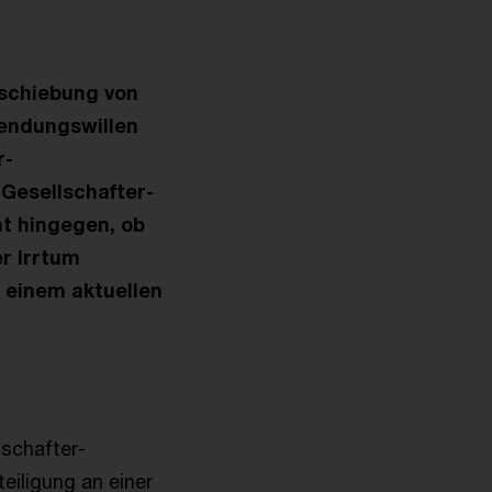
rschiebung von
wendungswillen
r-
 Gesellschafter-
ht hingegen, ob
r Irrtum
n einem aktuellen
lschafter-
eiligung an einer