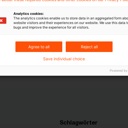
er klargestellt, dass es für die Frage, ob der für di
ndungswille vorliegt, allein auf die Person der konkre
Analytics cookies:
The analytics cookies enable us to store data in an aggregated form abo
schäftsführerin ankommt. Er verwies den Streitfall de
website visitors and their experiences on our website. We use this data to
bugs and improve the experience for all visitors.
 das Finanzgericht zurück.
Agree to all
Reject all
Save individual choice
2. November 2023 (
I R 9/20
), veröffentlicht am 11. Apr
 020/24
.
Powered by
Schlagwörter