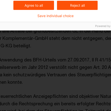
esen Grundsätzen wurde durch die Anteilskaufverträg
Agree to all
Reject all
 § 1 Abs. 3 Nr. 1 GrEStG erfüllt. Der Klägerin waren 
en 94 % der Anteile an der GL unmittelbar und die res
Save individual choice
 über ihre 100%ige Beteiligung an der G-KG zuzurechn
Powered by
 alle Anteile der grundbesitzenden GL in der Hand der 
der Komplementär-GmbH steht dem nicht entgegen, den
G-KG beteiligt.
Anwendung des BFH-Urteils vom 27.09.2017, II R 41/15 
eilserwerb im Jahr 2012 verstößt nicht gegen Art. 20 
 kein schutzwürdiges Vertrauen des Steuerpflichtigen 
hen konnte.
euerrechtlichen Anzeigepflichten sind objektiver Nat
urch die Rechtsprechung ein bereits erfolgter Rechts