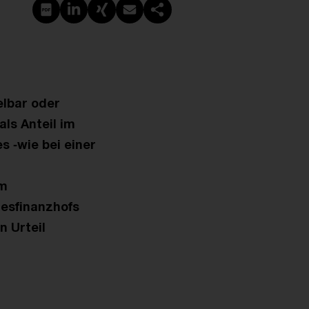
PDF erstellen
Auf LinkedIn teilen
Auf Xing teilen
Per E-Mail teilen
Link kopieren
elbar oder
als Anteil im
s ‑wie bei einer
am
esfinanzhofs
n Urteil