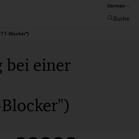
German
Suche
Suche schließen
ETT-Blocker")
 bei einer
-Blocker")