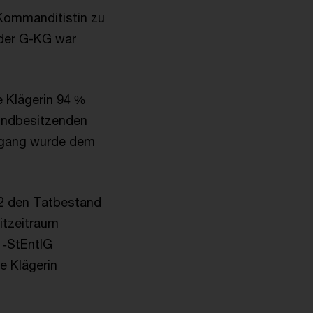
 Kommanditistin zu
 der G-KG war
e Klägerin 94 %
rundbesitzenden
organg wurde dem
2 den Tatbestand
itzeitraum
 ‑StEntlG
e Klägerin