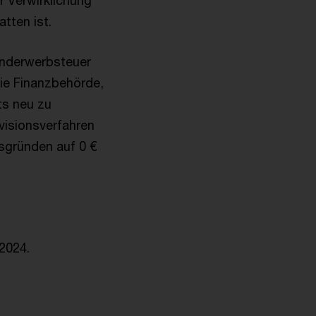
r Verwirklichung
tten ist.
runderwerbsteuer
die Finanzbehörde,
ts neu zu
visionsverfahren
tsgründen auf 0 €
 2024.