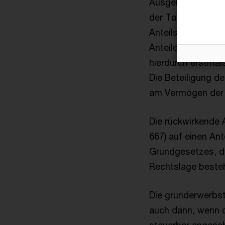
Ausgehend von di
der Tatbestand des
Anteilskaufverträg
Anteile mittelbar
hierdurch erstmals
Die Beteiligung 
am Vermögen der 
Die rückwirkende 
667) auf einen Ant
Grundgesetzes, da
Rechtslage beste
Die grunderwerbst
auch dann, wenn d