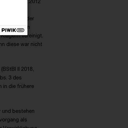
e vom 09.02.2012
nach den
tlichen 6 % der
en. Es wurden
Klägerin vereinigt.
n diese war nicht
(BStBl II 2018,
Abs. 3 des
in die frühere
ur und bestehen
vorgang als