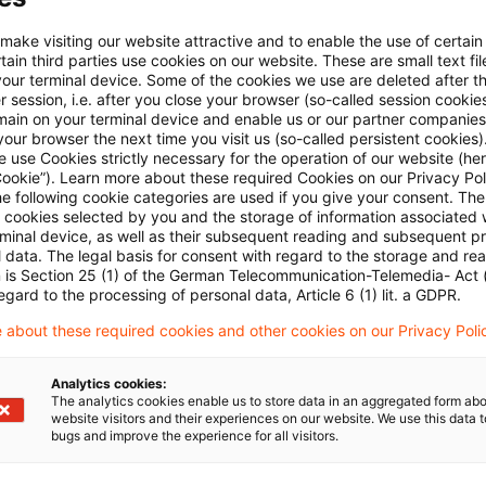
its in seinem Urteil vom 27.09.2017, II R 41/15 (BStBl I
 make visiting our website attractive and to enable the use of certain
ain third parties use cookies on our website. These are small text fil
kann auch der Anteilserwerb bei einer zwischengescha
your terminal device. Some of the cookies we use are deleted after t
 session, i.e. after you close your browser (so-called session cookie
ft zu einer mittelbaren Anteilsvereinigung im Sinne vo
main on your terminal device and enable us or our partner companies
enn dem Erwerber nach dem Anteilserwerb mindesten
our browser the next time you visit us (so-called persistent cookies)
 use Cookies strictly necessary for the operation of our website (her
sellschaftskapital der Personengesellschaft zuzurech
Cookie”). Learn more about these required Cookies on our Privacy Poli
he following cookie categories are used if you give your consent. Th
ll cookies selected by you and the storage of information associated
er zwischengeschalteten Personengesellschaft, die unm
rminal device, as well as their subsequent reading and subsequent p
 data. The legal basis for consent with regard to the storage and re
 grundbesitzenden Gesellschaft beteiligt ist, als Antei
n is Section 25 (1) of the German Telecommunication-Telemedia- Act
egard to the processing of personal data, Article 6 (1) lit. a GDPR.
G ‑wie bei einer zwischengeschalteten Kapitalgesellsc
sellschaftskapital und nicht die sachenrechtliche Bet
 about these required cookies and other cookies on our Privacy Poli
gen maßgebend. Es kommt entscheidend auf die rec
Analytics cookies:
ussmöglichkeiten auf die grundbesitzende Gesellschaf
The analytics cookies enable us to store data in an aggregated form abo
website visitors and their experiences on our website. We use this data to
R 45/17, BStBl II 2021, 315, Rz 12 ff.).
bugs and improve the experience for all visitors.