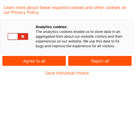
2021 in Abzug gebrachter
Learn more about these required cookies and other cookies on
our Privacy Policy.
Investitionsabzugsbetrag für eine im Jahr
2022 tatsächlich erworbene und nach § 3 Nr.
Analytics cookies:
The analytics cookies enable us to store data in an
72 des Einkommensteuergesetzes (EStG)
aggregated form about our website visitors and their
experiences on our website. We use this data to fix
steuerbefreite Photovoltaikanlage allein
bugs and improve the experience for all visitors.
wegen des Inkrafttretens dieser
Agree to all
Reject all
Steuerbefreiung gemäß § 7g Abs. 3 Satz 1
EStG im Jahr 2021 rückgängig zu machen ist.
Save individual choice
Dies hat der Bundesfinanzhof (BFH) in einem
aktuellen Beschluss entschieden.
Sachverhalt
Der Antragsteller bildete im Rahmen seiner