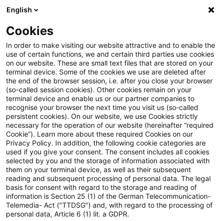
English
Suchbegriff eingeben
Suche
Suche sch
Blogs
Cookies
Blogs
Steuern & Recht
Strg Tax - Der Podcast für d
In order to make visiting our website attractive and to enable the
use of certain functions, we and certain third parties use cookies
on our website. These are small text files that are stored on your
Strg Tax - Der Podcast für die
terminal device. Some of the cookies we use are deleted after
the end of the browser session, i.e. after you close your browser
Besteuerung der öffentlichen
(so-called session cookies). Other cookies remain on your
terminal device and enable us or our partner companies to
Hand (PwC Deutschland)
recognise your browser the next time you visit us (so-called
persistent cookies). On our website, we use Cookies strictly
necessary for the operation of our website (hereinafter “required
Cookie”). Learn more about these required Cookies on our
Privacy Policy. In addition, the following cookie categories are
02. Januar 2025
1 Minute Lesezeit
used if you give your consent. The consent includes all cookies
selected by you and the storage of information associated with
PDF erstellen
Auf LinkedIn teilen
Auf Xing teilen
Per E-Mail teilen
Link kopieren
them on your terminal device, as well as their subsequent
reading and subsequent processing of personal data. The legal
basis for consent with regard to the storage and reading of
information is Section 25 (1) of the German Telecommunication-
Telemedia- Act ("TTDSG") and, with regard to the processing of
Tax Time - Der Jahresrückblick
personal data, Article 6 (1) lit. a GDPR.