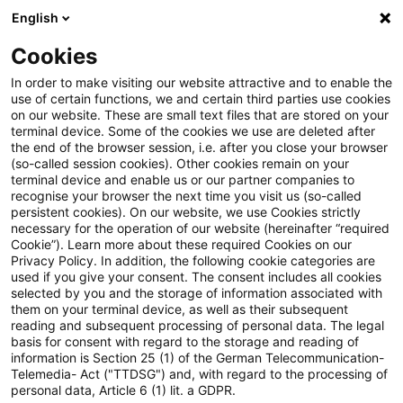
English
Suchbegriff eingeben
Suche
Suche sch
Blogs
Cookies
Blogs
Steuern & Recht
Strg Tax - Der Podcast für d
In order to make visiting our website attractive and to enable the
use of certain functions, we and certain third parties use cookies
on our website. These are small text files that are stored on your
Strg Tax - Der Podcast für die
terminal device. Some of the cookies we use are deleted after
the end of the browser session, i.e. after you close your browser
Besteuerung der öffentlichen
(so-called session cookies). Other cookies remain on your
terminal device and enable us or our partner companies to
Hand (PwC Deutschland)
recognise your browser the next time you visit us (so-called
persistent cookies). On our website, we use Cookies strictly
necessary for the operation of our website (hereinafter “required
Cookie”). Learn more about these required Cookies on our
Privacy Policy. In addition, the following cookie categories are
13. Februar 2025
1 Minute Lesezeit
used if you give your consent. The consent includes all cookies
selected by you and the storage of information associated with
PDF erstellen
Auf LinkedIn teilen
Auf Xing teilen
Per E-Mail teilen
Link kopieren
them on your terminal device, as well as their subsequent
reading and subsequent processing of personal data. The legal
basis for consent with regard to the storage and reading of
information is Section 25 (1) of the German Telecommunication-
Telemedia- Act ("TTDSG") and, with regard to the processing of
Steuerpolitische Maßnahmen in den
personal data, Article 6 (1) lit. a GDPR.