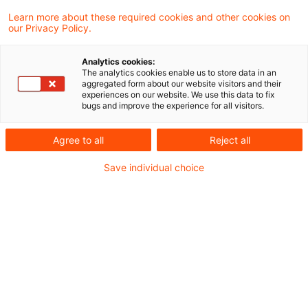
Wahlprogrammen zur Bundestagswahl
Learn more about these required cookies and other cookies on
our Privacy Policy.
In unserer neuesten
Folge
bieten wir Ihnen
Analytics cookies:
einen kurzen Überblick hinsichtlich ausgewählter
The analytics cookies enable us to store data in an
aggregated form about our website visitors and their
steuerpolitischer Maßnahmen in den
experiences on our website. We use this data to fix
bugs and improve the experience for all visitors.
Wahlprogrammen zur Bundestagswahl. Wir
werfen einen Blick darauf, welche Pläne die
Agree to all
Reject all
Parteien in Bezug auf die verschiedenen
Save individual choice
Steuerarten haben und wie diese sich
möglicherweise auf die Finanzpolitik auswirken
könnten.
Hören Sie jetzt rein, um informiert zu bleiben und
sich ein Bild von den aktuellen steuerpolitischen
Diskussionen zu machen!