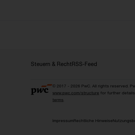
Steuern & Recht
RSS-Feed
© 2017 - 2026 PwC. All rights reserved. P
www.pwc.com/structure
for further detai
terms
.
Impressum
Rechtliche Hinweise
Nutzungsb