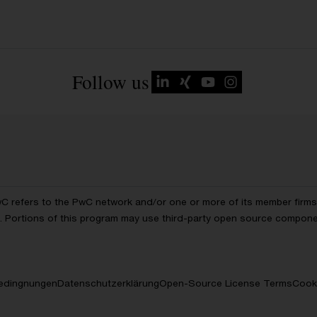
Follow us
wC refers to the PwC network and/or one or more of its member firms, 
ls. Portions of this program may use third-party open source compon
edingnungen
Datenschutzerklärung
Open-Source License Terms
Cooki