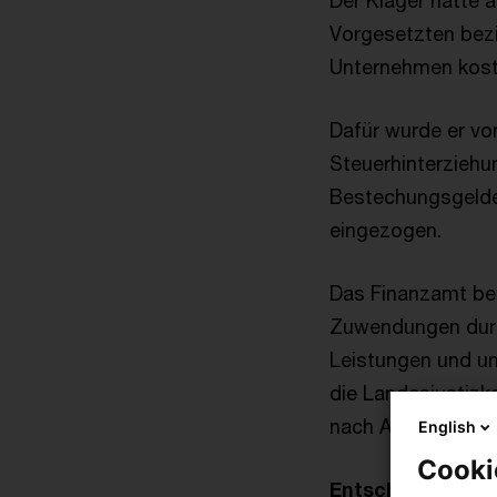
Der Kläger hatte 
Vorgesetzten bezi
Unternehmen koste
Dafür wurde er vo
Steuerhinterziehun
Bestechungsgelder
eingezogen.
Das Finanzamt be
Zuwendungen durch
Leistungen und un
die Landesjustizk
nach Ansicht des
English
Cooki
Entscheidung d