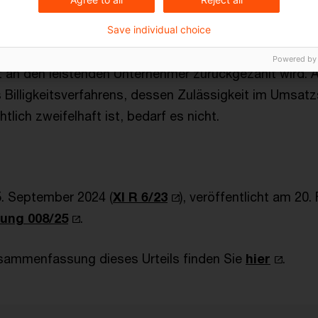
erworfen.
Save individual choice
ine Rolle, dass der strafrechtlich eingezogene Betrag
Powered by
ht an den leistenden Unternehmer zurückgezahlt wird. 
 Billigkeitsverfahrens, dessen Zulässigkeit im Umsatz
tlich zweifelhaft ist, bedarf es nicht.
5. September 2024 (
XI R 6/23
), veröffentlicht am 20.
lung 008/25
.
sammenfassung dieses Urteils finden Sie
hier
.