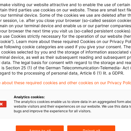
 make visiting our website attractive and to enable the use of certain
ain third parties use cookies on our website. These are small text fil
nun anders.
your terminal device. Some of the cookies we use are deleted after t
 session, i.e. after you close your browser (so-called session cookie
main on your terminal device and enable us or our partner companies
techungsgelder - obgleich es sich um illegale Zahlung
our browser the next time you visit us (so-called persistent cookies)
 use Cookies strictly necessary for the operation of our website (her
en, dem Kläger für seine Dienstleistungen gewährten
Cookie”). Learn more about these required Cookies on our Privacy Poli
he following cookie categories are used if you give your consent. Th
ant. Jedoch mindern die eingezogenen Beträge die st
ll cookies selected by you and the storage of information associated
lage.
rminal device, as well as their subsequent reading and subsequent p
 data. The legal basis for consent with regard to the storage and re
n is Section 25 (1) of the German Telecommunication-Telemedia- Act
egard to the processing of personal data, Article 6 (1) lit. a GDPR.
rechung des Bundesverfassungsgerichts und des Ger
n ist eine Verminderung in diesen Fällen geboten, da
 about these required cookies and other cookies on our Privacy Poli
grundsatz (Art. 3 Abs. 1 des Grundgesetzes, Art. 20 
Analytics cookies:
uropäischen Union) verletzt wäre; denn es käme zu ei
The analytics cookies enable us to store data in an aggregated form abo
website visitors and their experiences on our website. We use this data to
es Täters: Zum einen würde der durch die strafbare 
bugs and improve the experience for all visitors.
rteil durch die strafrechtliche Einziehung der Bestec
 zum anderen würden die Bestechungsgelder im selb
Agree to all
Reject all