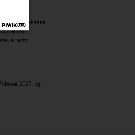
 in der Staatskasse
Auch eines
steuerrecht
 Februar 2025, vgl.