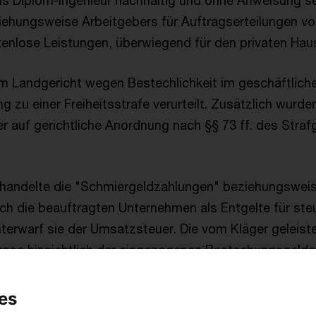
als Diplom-Ingenieur nachhaltig und ohne Anweisung se
ehungsweise Arbeitgebers für Auftragserteilungen vo
nlose Leistungen, überwiegend für den privaten Haus
m Landgericht wegen Bestechlichkeit im geschäftlich
g zu einer Freiheitsstrafe verurteilt. Zusätzlich wurde
 auf gerichtliche Anordnung nach §§ 73 ff. des Stra
handelte die "Schmiergeldzahlungen" beziehungsweis
 die beauftragten Unternehmen als Entgelte für steu
terwarf sie der Umsatzsteuer. Die vom Kläger geleist
asse hinsichtlich der eingezogenen Bestechungsgelde
 Finanzamts nicht die Bemessungsgrundlage für die U
es
es BFH