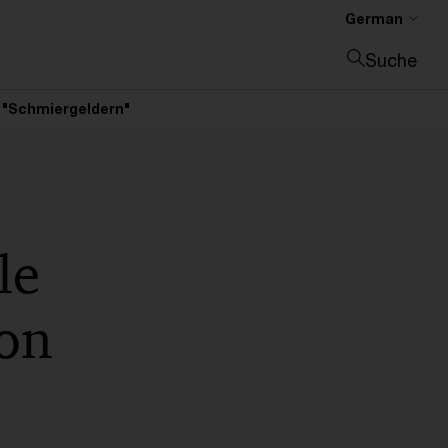
German
Suche
Suche schließen
 "Schmiergeldern"
le
von