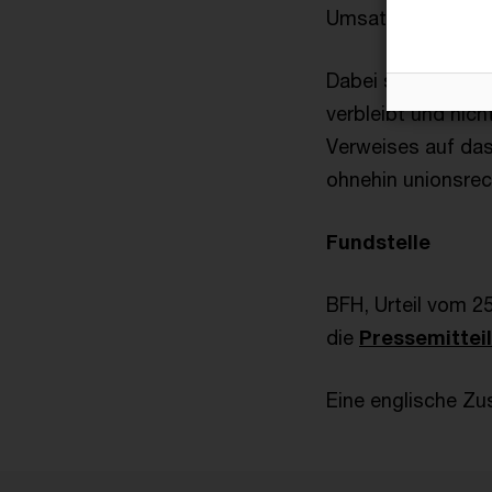
Umsatzsteuer unt
Dabei spielt es ke
verbleibt und nic
Verweises auf das
ohnehin unionsrech
Fundstelle
BFH, Urteil vom 2
die
Pressemittei
Eine englische Zu