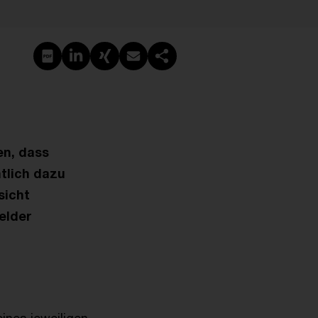
PDF erstellen
Auf LinkedIn teilen
Auf Xing teilen
Per E-Mail teilen
Link kopieren
en, dass
tlich dazu
sicht
elder