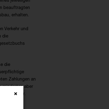
ines jeweiligen
n beauftragten
bau, erhalten.
en Verkehr und
n die
fgesetzbuchs
e die
erpflichtige
eten Zahlungen an
r minderten aber
msatzsteuer.