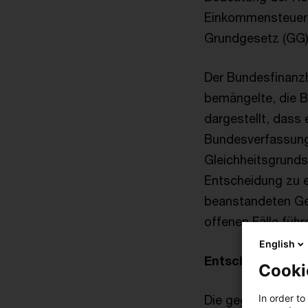
Einkommensteuerg
Grundgesetz (GG)
Der Bundesfinanzh
bemängelte, die B
dargestellt, dass
Bundesverfassungs
Gleichheitsgrunds
Entscheidung zu e
beanstandeten Ge
offenen Fälle führ
English
Entscheidung de
Cooki
In order to
Die gegen diese E