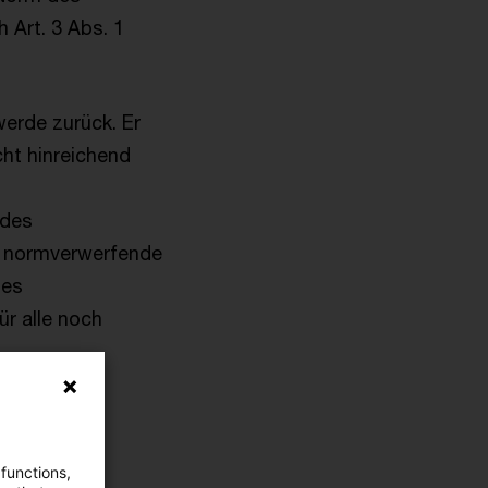
Art. 3 Abs. 1
erde zurück. Er
cht hinreichend
 des
e normverwerfende
des
r alle noch
 functions,
folg. Der