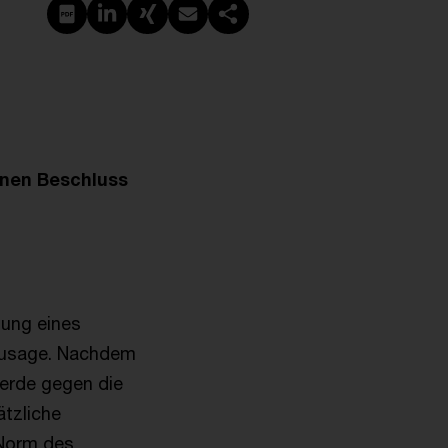
PDF erstellen
Auf LinkedIn teilen
Auf Xing teilen
Per E-Mail teilen
Link kopieren
nen Beschluss
gung eines
zusage. Nachdem
erde gegen die
ätzliche
 Norm des