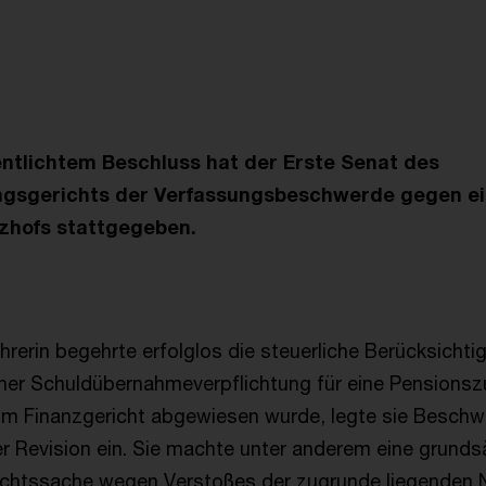
t
entlichtem Beschluss hat der Erste Senat des
gsgerichts der Verfassungsbeschwerde gegen ei
zhofs stattgegeben.
rerin begehrte erfolglos die steuerliche Berücksichti
ner Schuldübernahmeverpflichtung für eine Pensions
om Finanzgericht abgewiesen wurde, legte sie Beschw
r Revision ein. Sie machte unter anderem eine grunds
chtssache wegen Verstoßes der zugrunde liegenden