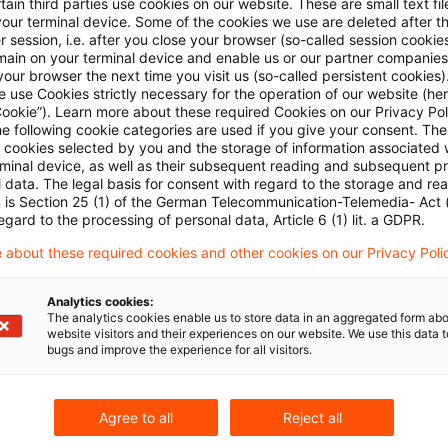
ain third parties use cookies on our website. These are small text fil
chluss des Bundesfinanzhofs verstößt gegen das Gebo
your terminal device. Some of the cookies we use are deleted after t
 session, i.e. after you close your browser (so-called session cookie
s Art. 19 Abs. 4 Satz 1 GG.
main on your terminal device and enable us or our partner companies
our browser the next time you visit us (so-called persistent cookies)
 use Cookies strictly necessary for the operation of our website (her
es Bundesfinanzhofs an die Substantiierung der
Cookie”). Learn more about these required Cookies on our Privacy Poli
he following cookie categories are used if you give your consent. Th
eschwerde überspannt die Darlegungsanforderungen.
ll cookies selected by you and the storage of information associated
rerin Darlegungen zu in der Zukunft liegenden Umstä
rminal device, as well as their subsequent reading and subsequent p
 data. The legal basis for consent with regard to the storage and re
ewiss und zu denen ihr eine belastbare Prognose nicht
n is Section 25 (1) of the German Telecommunication-Telemedia- Act
egard to the processing of personal data, Article 6 (1) lit. a GDPR.
chtlich des Ausgangs einer Entscheidung des
 about these required cookies and other cookies on our Privacy Poli
gerichts über das Schicksal einer als verfassungswid
sichtlich eines die Entscheidung umsetzenden politis
Analytics cookies:
rozesses des Gesetzgebers.
The analytics cookies enable us to store data in an aggregated form abo
website visitors and their experiences on our website. We use this data to
bugs and improve the experience for all visitors.
ungsgericht kann ein verfassungswidriges Gesetz für
bar mit dem Grundgesetz erklären und stellt in diese 
Agree to all
Reject all
Erwägungen ein. Diese vorherzusehen fordert das