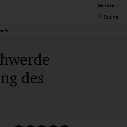
German
Suche
Suche schließen
hofs
chwerde
ng des