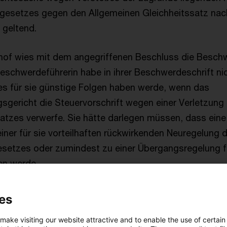
esetzes gegen den Allgemeinen Gleichheitssatz nach 
 geltend.
of wies mit dem angegriffenen Beschluss die Beschw
eschwerdeführerin habe in ihrer Beschwerdeschrift ni
 es für sie günstige Folgen haben werde, wenn das
gericht die Steuervorschrift wegen einer Verletzung
atzes verwerfe. Sie hätte darlegen müssen, dass ein
iner für sie vorteilhaften rückwirkenden Neuregelung 
setzes oder zumindest zu einer Übergangsregelung fü
en werde.
s BVerfG
es
 make visiting our website attractive and to enable the use of certain
ntscheidung gerichtete Verfassungsbeschwerde hat Er