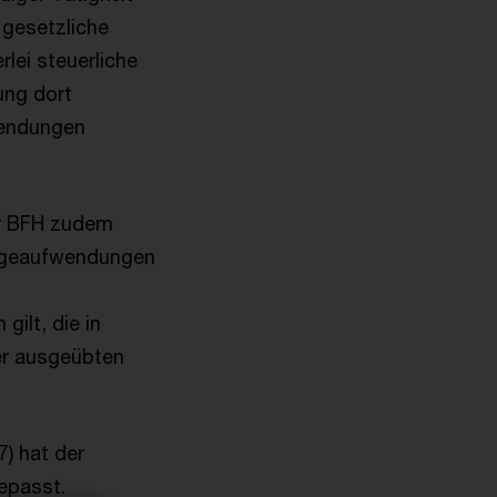
 gesetzliche
lei steuerliche
ung dort
wendungen
der BFH zudem
orgeaufwendungen
ilt, die in
er ausgeübten
) hat der
epasst.