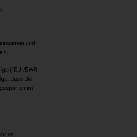
),
meinsamen und
in.
ligen) EU-/EWR-
lge, dass die
gssparten im
enden.