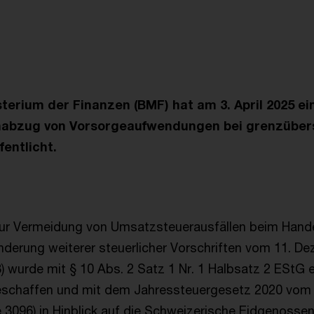
erium der Finanzen (BMF) hat am 3. April 2025 e
abzug von Vorsorgeaufwendungen bei grenzüber
fentlicht.
ur Vermeidung von Umsatzsteuerausfällen beim Hande
Änderung weiterer steuerlicher Vorschriften vom 11. D
8) wurde mit § 10 Abs. 2 Satz 1 Nr. 1 Halbsatz 2 EStG 
chaffen und mit dem Jahressteuergesetz 2020 vom
e 3096) in Hinblick auf die Schweizerische Eidgenossen