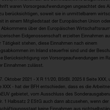
chrift waren Vorsorgeaufwendungen ungeachtet des A
 berücksichtigen, soweit sie in unmittelbarem wirtsc
 in einem Mitgliedstaat der Europäischen Union ode
s Abkommens über den Europäischen Wirtschaftsraum
izerischen Eidgenossenschaft erzielten Einnahmen a
r Tätigkeit stehen, diese Einnahmen nach einem
gsabkommen im Inland steuerfrei sind und der Besch
iche Berücksichtigung von Vorsorgeaufwendungen im 
r Einnahmen zulässt.
7. Oktober 2021 - X R 11/20, BStBl. 2025 II Seite XXX, 
te XXX - hat der BFH entschieden, dass es die Arbeitn
 AEUV gebietet, vom Ausschluss des Sonderausgabe
Nr. 1 Halbsatz 2 EStG auch dann abzusehen, wenn der 
chäftigungsstaat keine Einnahmen aus nichtselbständ