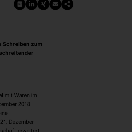
PDF erstellen
Auf LinkedIn teilen
Auf Xing teilen
Per E-Mail teilen
Link kopieren
in Schreiben zum
schreitender
l mit Waren im
ezember 2018
eine
 21. Dezember
schaft erweitert.