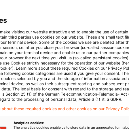
gen nach § 10 Abs. 1 Nr. 2, 3 und 3a EStG sind nunm
teren Voraussetzungen - als Sonderausgaben zu berüc
es
mittelbarem wirtschaftlichen Zusammenhang mit in ei
eizerischen Eidgenossenschaft erzielten Einnahmen s
 make visiting our website attractive and to enable the use of certain
ain third parties use cookies on our website. These are small text fil
 an, ob es sich um Einnahmen aus nichtselbständiger T
your terminal device. Some of the cookies we use are deleted after t
 session, i.e. after you close your browser (so-called session cookie
main on your terminal device and enable us or our partner companies
 BMF-Schreiben nun Folgendes:
our browser the next time you visit us (so-called persistent cookies)
 use Cookies strictly necessary for the operation of our website (her
Cookie”). Learn more about these required Cookies on our Privacy Poli
he following cookie categories are used if you give your consent. Th
§ 10 Abs. 1 Nr. 2, 3 und 3a EStG
, die in
keinem
unmitt
ll cookies selected by you and the storage of information associated
mit steuerfreien Einnahmen stehen, d.h. keine durc
rminal device, as well as their subsequent reading and subsequent p
 data. The legal basis for consent with regard to the storage and re
innahmen auslösende Pflichtbeiträge an einen Sozialv
n is Section 25 (1) of the German Telecommunication-Telemedia- Act
egard to the processing of personal data, Article 6 (1) lit. a GDPR.
nd weiterhin unter den Voraussetzungen des
§ 10 Abs. 
 about these required cookies and other cookies on our Privacy Poli
erausgaben zu berücksichtigen. Dazu gehören beispie
en Rentenversicherung im Rahmen einer freiwilligen Ve
Analytics cookies:
chen privaten Kranken- oder Pflegeversicherung sowie 
The analytics cookies enable us to store data in an aggregated form abo