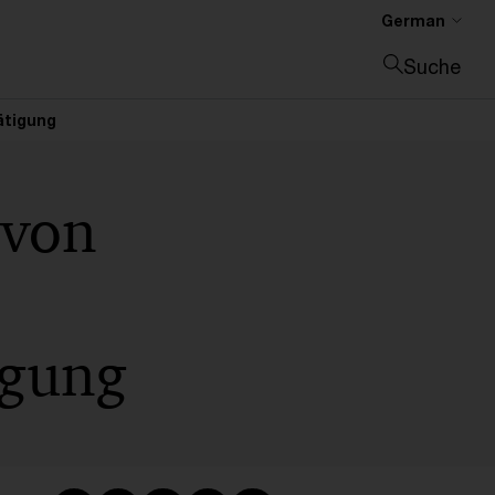
German
Suche
Suche schließen
ätigung
 von
igung