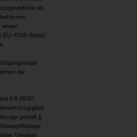
bzugsverbots als
haftlichen
r einem
 (EU-/EWR-Staat)
us
äftigungsstaat
Rahmen der
und X R 28/20,
ehmerfreizügigkeit
nabzugs gemäß §
Steuerpflichtige
iger Tätigkeit