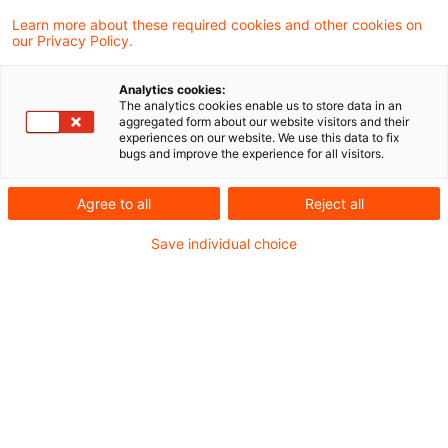
In einem aktuellen Urteil hat der
Learn more about these required cookies and other cookies on
our Privacy Policy.
Europäische Gerichtshof entschieden, dass
das Verbot der Ausfuhr von auf Euro oder
Analytics cookies:
The analytics cookies enable us to store data in an
eine andere amtliche Währung eines
aggregated form about our website visitors and their
experiences on our website. We use this data to fix
Mitgliedstaats lautenden Banknoten nach
bugs and improve the experience for all visitors.
Russland auch dann gilt, wenn mit dem Geld
Agree to all
Reject all
medizinische Behandlungen finanziert
Save individual choice
werden sollen.
Bei einer Zollkontrolle am Flughafen Frankfurt
am Main wurde festgestellt, dass eine
Flugreisende mit Ziel Russland fast 15 000 Euro
in Banknoten mit sich führte. Dieses Geld sollte
nicht nur ihre Reisekosten decken, sondern auch