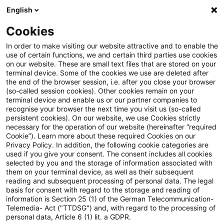
English
Suchbegriff eingeben
Suche
Suche sch
Blogs
Cookies
Blogs
Steuern & Recht
EuGH: Ausfuhrverbot von Eur
In order to make visiting our website attractive and to enable the
use of certain functions, we and certain third parties use cookies
on our website. These are small text files that are stored on your
EuGH: Ausfuhrverbot von Euro
terminal device. Some of the cookies we use are deleted after
the end of the browser session, i.e. after you close your browser
nach Russland auch bei
(so-called session cookies). Other cookies remain on your
terminal device and enable us or our partner companies to
Finanzierung medizinischer
recognise your browser the next time you visit us (so-called
persistent cookies). On our website, we use Cookies strictly
necessary for the operation of our website (hereinafter “required
Behandlungen
Cookie”). Learn more about these required Cookies on our
Privacy Policy. In addition, the following cookie categories are
used if you give your consent. The consent includes all cookies
selected by you and the storage of information associated with
them on your terminal device, as well as their subsequent
01. Mai 2025
1 Minute Lesezeit
reading and subsequent processing of personal data. The legal
PDF erstellen
Auf LinkedIn teilen
Auf Xing teilen
Per E-Mail teilen
Link kopieren
basis for consent with regard to the storage and reading of
information is Section 25 (1) of the German Telecommunication-
Telemedia- Act ("TTDSG") and, with regard to the processing of
personal data, Article 6 (1) lit. a GDPR.