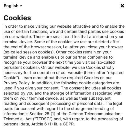
English
Suchbegriff eingeben
Suche
Suche sch
Blogs
Cookies
Blogs
Steuern & Recht
EuGH: Dienstleistung auch be
In order to make visiting our website attractive and to enable the
use of certain functions, we and certain third parties use cookies
on our website. These are small text files that are stored on your
EuGH: Dienstleistung auch bei
terminal device. Some of the cookies we use are deleted after
the end of the browser session, i.e. after you close your browser
Ungewissheit über Höhe des
(so-called session cookies). Other cookies remain on your
terminal device and enable us or our partner companies to
von dritter Seite gezahlten
recognise your browser the next time you visit us (so-called
persistent cookies). On our website, we use Cookies strictly
necessary for the operation of our website (hereinafter “required
Entgelts umsatzsteuerbar
Cookie”). Learn more about these required Cookies on our
Privacy Policy. In addition, the following cookie categories are
used if you give your consent. The consent includes all cookies
selected by you and the storage of information associated with
them on your terminal device, as well as their subsequent
23. Oktober 2025
3 Minuten Lesezeit
reading and subsequent processing of personal data. The legal
PDF erstellen
Auf LinkedIn teilen
Auf Xing teilen
Per E-Mail teilen
Link kopieren
basis for consent with regard to the storage and reading of
information is Section 25 (1) of the German Telecommunication-
Telemedia- Act ("TTDSG") and, with regard to the processing of
personal data, Article 6 (1) lit. a GDPR.