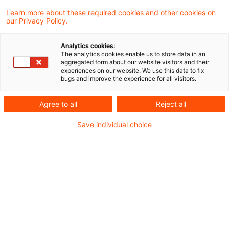
Das Mehrwertsteuerrecht besteuert
Learn more about these required cookies and other cookies on
our Privacy Policy.
grundsätzlich nur entgeltlich erbrachte
Umsätze. Wie ist es zu beurteilen, wenn ein
Analytics cookies:
The analytics cookies enable us to store data in an
Anwalt Dienstleistungen an seinen
aggregated form about our website visitors and their
experiences on our website. We use this data to fix
Mandanten unentgeltlich erbringt, im
bugs and improve the experience for all visitors.
Erfolgsfall aber dennoch ein gesetzlich
Agree to all
Reject all
vorgesehenes Mindesthonorar von der
Save individual choice
unterlegenen Gegenseite erhält? Dies
mache die Dienstleistung der
Rechtsanwaltsgesellschaft nicht per se zu
einer unentgeltlichen (nicht steuerbaren)
Dienstleistung im Sinne des
Mehrwertsteuerrechts, wie der EuGH in
einem bulgarischen