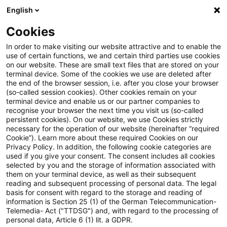
English
Suchbegriff eingeben
Suche
Suche sch
Blogs
Cookies
Blogs
Steuern & Recht
Besteuerung von Streubesitz
In order to make visiting our website attractive and to enable the
use of certain functions, we and certain third parties use cookies
on our website. These are small text files that are stored on your
Besteuerung von
terminal device. Some of the cookies we use are deleted after
the end of the browser session, i.e. after you close your browser
Streubesitzdividenden bei
(so-called session cookies). Other cookies remain on your
terminal device and enable us or our partner companies to
Familienstiftungen
recognise your browser the next time you visit us (so-called
persistent cookies). On our website, we use Cookies strictly
necessary for the operation of our website (hereinafter “required
Cookie”). Learn more about these required Cookies on our
Privacy Policy. In addition, the following cookie categories are
11. November 2025
3 Minuten Lesezeit
used if you give your consent. The consent includes all cookies
selected by you and the storage of information associated with
PDF erstellen
Auf LinkedIn teilen
Auf Xing teilen
Per E-Mail teilen
Link kopieren
them on your terminal device, as well as their subsequent
reading and subsequent processing of personal data. The legal
basis for consent with regard to the storage and reading of
information is Section 25 (1) of the German Telecommunication-
Telemedia- Act ("TTDSG") and, with regard to the processing of
Das Finanzgericht Hamburg hatte in einem
personal data, Article 6 (1) lit. a GDPR.