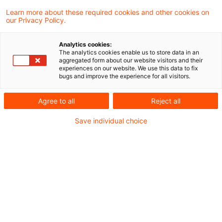
aktuellen Schreiben zu einem früheren Urteil
Learn more about these required cookies and other cookies on
our Privacy Policy.
des Bundesfinanzhofs zur Umsatzsteuer bei
der Verwaltung "unselbständiger
Analytics cookies:
The analytics cookies enable us to store data in an
Stiftungen" Stellung genommen. In diesem
aggregated form about our website visitors and their
experiences on our website. We use this data to fix
Urteil stellen die höchsten Steuerrichter
bugs and improve the experience for all visitors.
klar, dass Verwaltungsleistungen für
Agree to all
Reject all
abhängige (treuhänderische) Stiftungen
umsatzsteuerpflichtig sind, wenn sie sich
Save individual choice
auf besondere Vermögenswerte beziehen,
unabhängig davon, ob der Begünstigte
eigene oder die Interessen Dritter verfolgt.
Die umsatzsteuerliche Behandlung von
Verwaltungsleistungen für abhängige Stiftungen