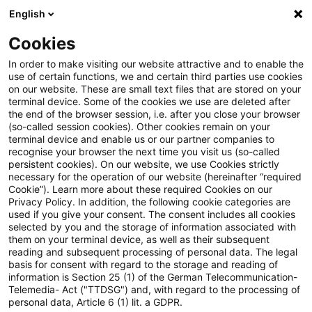
English
Suchbegriff eingeben
Suche
Suche sch
Blogs
Cookies
Blogs
Steuern & Recht
BMF: Umsatzsteuer bei der V
In order to make visiting our website attractive and to enable the
use of certain functions, we and certain third parties use cookies
on our website. These are small text files that are stored on your
BMF: Umsatzsteuer bei der
terminal device. Some of the cookies we use are deleted after
the end of the browser session, i.e. after you close your browser
Verwaltung unselbständiger
(so-called session cookies). Other cookies remain on your
terminal device and enable us or our partner companies to
Stiftungen
recognise your browser the next time you visit us (so-called
persistent cookies). On our website, we use Cookies strictly
necessary for the operation of our website (hereinafter “required
Cookie”). Learn more about these required Cookies on our
Privacy Policy. In addition, the following cookie categories are
10. Dezember 2025
2 Minuten Lesezeit
used if you give your consent. The consent includes all cookies
selected by you and the storage of information associated with
PDF erstellen
Auf LinkedIn teilen
Auf Xing teilen
Per E-Mail teilen
Link kopieren
them on your terminal device, as well as their subsequent
reading and subsequent processing of personal data. The legal
basis for consent with regard to the storage and reading of
information is Section 25 (1) of the German Telecommunication-
Telemedia- Act ("TTDSG") and, with regard to the processing of
Das Bundesfinanzministerium hat in einem
personal data, Article 6 (1) lit. a GDPR.