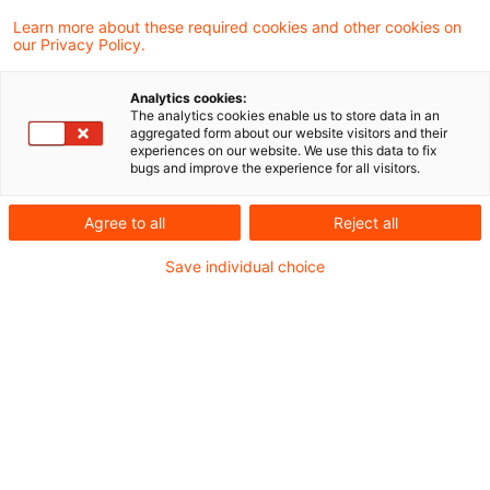
Bundesfinanzhof (BFH) entschieden, dass
Learn more about these required cookies and other cookies on
our Privacy Policy.
eine sogenannte steuerrechtliche
Entstrickung in grenzüberschreitenden
Analytics cookies:
The analytics cookies enable us to store data in an
Fällen - ein Vorgang, bei dem stille Reserven
aggregated form about our website visitors and their
experiences on our website. We use this data to fix
von Wirtschaftsgütern aufgedeckt und
bugs and improve the experience for all visitors.
besteuert werden, weil ansonsten die
Agree to all
Reject all
Bundesrepublik Deutschland (Deutschland)
ihr Besteuerungsrecht verlieren würde -
Save individual choice
grundsätzlich auch durch eine bloße
Rechtsänderung eintreten kann („passive“
Entstrickung).
Hintergrund und Sachverhalt
Mit Wirkung ab dem Jahr 2006 hat der Gesetzgeber in
mehreren Steuergesetzen Tatbestände verankert, die dem