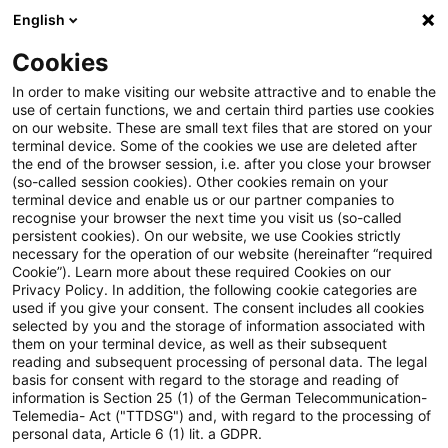
English
Suchbegriff eingeben
Suche
Suche sch
Blogs
Cookies
Blogs
Steuern & Recht
„Passive“ Entstrickung in g
In order to make visiting our website attractive and to enable the
use of certain functions, we and certain third parties use cookies
on our website. These are small text files that are stored on your
„Passive“ Entstrickung in
terminal device. Some of the cookies we use are deleted after
the end of the browser session, i.e. after you close your browser
grenzüberschreitenden
(so-called session cookies). Other cookies remain on your
terminal device and enable us or our partner companies to
Sachverhalten
recognise your browser the next time you visit us (so-called
persistent cookies). On our website, we use Cookies strictly
necessary for the operation of our website (hereinafter “required
Cookie”). Learn more about these required Cookies on our
Privacy Policy. In addition, the following cookie categories are
09. April 2026
4 Minuten Lesezeit
used if you give your consent. The consent includes all cookies
selected by you and the storage of information associated with
PDF erstellen
Auf LinkedIn teilen
Auf Xing teilen
Per E-Mail teilen
Link kopieren
them on your terminal device, as well as their subsequent
reading and subsequent processing of personal data. The legal
basis for consent with regard to the storage and reading of
information is Section 25 (1) of the German Telecommunication-
Telemedia- Act ("TTDSG") and, with regard to the processing of
Mit einem aktuellen Urteil hat der
personal data, Article 6 (1) lit. a GDPR.