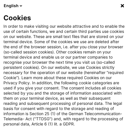
English
Suchbegriff eingeben
Suche
Suche sch
Blogs
Cookies
Blogs
Steuern & Recht
BMF: Digitalisierung des Vo
In order to make visiting our website attractive and to enable the
use of certain functions, we and certain third parties use cookies
on our website. These are small text files that are stored on your
BMF: Digitalisierung des
terminal device. Some of the cookies we use are deleted after
the end of the browser session, i.e. after you close your browser
Vorsteuervergütungsverfahrens
(so-called session cookies). Other cookies remain on your
terminal device and enable us or our partner companies to
für nicht im
recognise your browser the next time you visit us (so-called
persistent cookies). On our website, we use Cookies strictly
necessary for the operation of our website (hereinafter “required
Gemeinschaftsgebiet (EU)
Cookie”). Learn more about these required Cookies on our
Privacy Policy. In addition, the following cookie categories are
ansässige Unternehmer
used if you give your consent. The consent includes all cookies
selected by you and the storage of information associated with
them on your terminal device, as well as their subsequent
reading and subsequent processing of personal data. The legal
basis for consent with regard to the storage and reading of
09. Juni 2026
1 Minute Lesezeit
information is Section 25 (1) of the German Telecommunication-
PDF erstellen
Auf LinkedIn teilen
Auf Xing teilen
Per E-Mail teilen
Link kopieren
Telemedia- Act ("TTDSG") and, with regard to the processing of
personal data, Article 6 (1) lit. a GDPR.