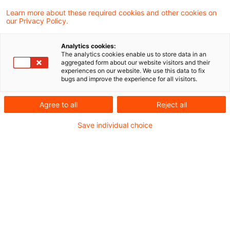
Learn more about these required cookies and other cookies on
our Privacy Policy.
Die Digitalisierung macht auch vor der
Analytics cookies:
Vorsteuervergütung nicht Halt. Um den
The analytics cookies enable us to store data in an
aggregated form about our website visitors and their
Anforderungen gerecht zu werden, die für
experiences on our website. We use this data to fix
bugs and improve the experience for all visitors.
Anträge gelten, die nach dem 31. Dezember
2025 gestellt werden, müssen Nachweise
Agree to all
Reject all
für Anträge auf Vorsteuervergütung von
Save individual choice
nicht im EU-Gemeinschaftsgebiet
ansässigen Unternehmen künftig in digitaler
Form bereitgestellt werden.
Anlass ist die Siebte Verordnung zur Änderung
steuerlicher Verordnungen vom 19. Dezember
2025, durch die mit Wirkung zum 1. Januar 2026