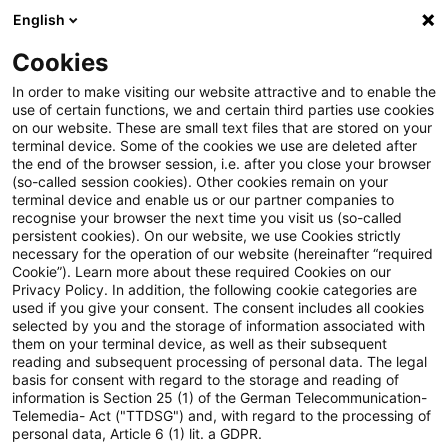
English
Suchbegriff eingeben
Suche
Suche sch
Blogs
Cookies
Blogs
Steuern & Recht
Sind die Aussetzungszinsen 
In order to make visiting our website attractive and to enable the
use of certain functions, we and certain third parties use cookies
on our website. These are small text files that are stored on your
Sind die Aussetzungszinsen für
terminal device. Some of the cookies we use are deleted after
the end of the browser session, i.e. after you close your browser
Zeiträume vor 2019
(so-called session cookies). Other cookies remain on your
terminal device and enable us or our partner companies to
verfassungsgemäß?
recognise your browser the next time you visit us (so-called
persistent cookies). On our website, we use Cookies strictly
necessary for the operation of our website (hereinafter “required
Cookie”). Learn more about these required Cookies on our
Privacy Policy. In addition, the following cookie categories are
01. Juli 2026
3 Minuten Lesezeit
used if you give your consent. The consent includes all cookies
selected by you and the storage of information associated with
PDF erstellen
Auf LinkedIn teilen
Auf Xing teilen
Per E-Mail teilen
Link kopieren
them on your terminal device, as well as their subsequent
reading and subsequent processing of personal data. The legal
basis for consent with regard to the storage and reading of
information is Section 25 (1) of the German Telecommunication-
Telemedia- Act ("TTDSG") and, with regard to the processing of
Das Finanzgericht Münster hat entschieden,
personal data, Article 6 (1) lit. a GDPR.