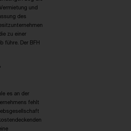
s Vermietung und
fassung des
Besitzunternehmen
ie zu einer
eb führe. Der BFH
f
le es an der
ternehmens fehlt
iebsgesellschaft
t kostendeckenden
eine