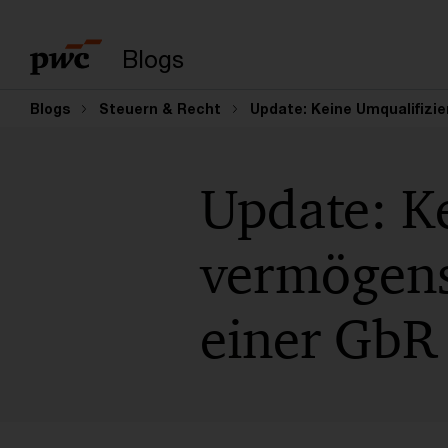
Enter search query
Blogs
Blogs
Steuern & Recht
Update: Keine Umqualifizi
Update: K
vermögens
einer GbR 