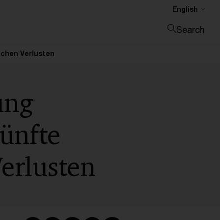
English
Search
Close search
ichen Verlusten
ung
ünfte
erlusten