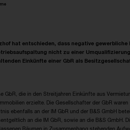
ime
hof hat entschieden, dass negative gewerbliche 
riebsaufspaltung nicht zu einer Umqualifizierun
enden Einkünfte einer GbR als Besitzgesellschaf
ine GbR, die in den Streitjahren Einkünfte aus Vermiet
mmobilien erzielte. Die Gesellschafter der GbR waren 
ltnis ebenfalls an der IM GbR und der B&S GmbH beteil
entgeltlich an die IM GbR, sowie an die B&S GmbH. Di
erlassenen Räumen in Zusammenhang stehenden Aufw