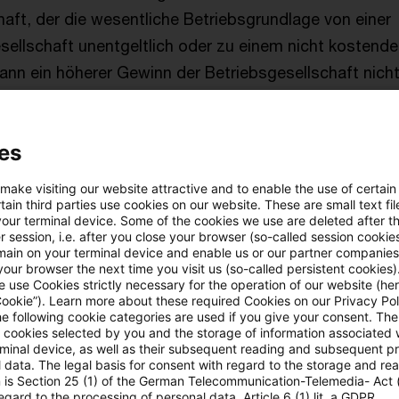
aft, der die wesentliche Betriebsgrundlage von einer
ellschaft unentgeltlich oder zu einem nicht kostend
ann ein höherer Gewinn der Betriebsgesellschaft nicht
t durchschlagen.
es
werbliche Einkünfte führen zu Abfärbung auf verm
 make visiting our website attractive and to enable the use of certain
ain third parties use cookies on our website. These are small text fil
your terminal device. Some of the cookies we use are deleted after t
entgeltlichen) Überlassung an die B&S GmbH habe die 
 session, i.e. after you close your browser (so-called session cookie
 positiven Einkünfte aus gewerblicher Tätigkeit erzielt
main on your terminal device and enable us or our partner companies
our browser the next time you visit us (so-called persistent cookies)
der übrigen Einkünfte der Klägerin - nach der für Pers
 use Cookies strictly necessary for the operation of our website (her
Cookie”). Learn more about these required Cookies on our Privacy Poli
regelung des § 15 Abs. 3 Nr. 1 Einkommensteuergesetz
he following cookie categories are used if you give your consent. Th
ie Klägerin hatte für die Überlassung der Räumlichke
ll cookies selected by you and the storage of information associated
rminal device, as well as their subsequent reading and subsequent p
 erhalten. Durch die Überlassung sind ihr lediglich A
 data. The legal basis for consent with regard to the storage and re
n is Section 25 (1) of the German Telecommunication-Telemedia- Act
nsoweit zu negativen --im Fall des Bestehens einer Be
egard to the processing of personal data, Article 6 (1) lit. a GDPR.