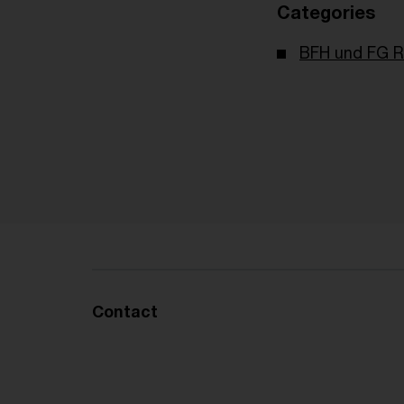
Categories
BFH und FG R
Contact