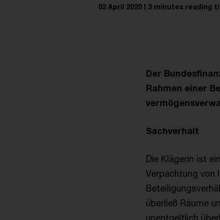
02 April 2020
3 minutes reading t
Der Bundesfinanz
Rahmen einer Bet
vermögensverwalt
Sachverhalt
Die Klägerin ist e
Verpachtung von I
Beteiligungsverhä
überließ Räume un
unentgeltlich üb