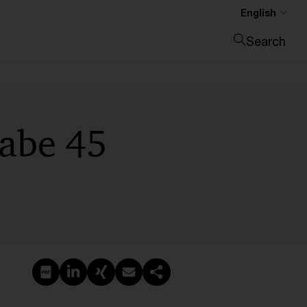
English
Search
Close search
gabe 45
Create PDF
Share on LinkedIn
Share on Xing
Share via email
Copy link