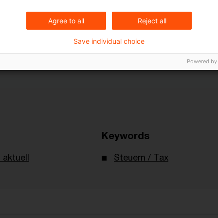
Agree to all
Reject all
Save individual choice
uell_Ausgabe45_2025.pdf
Powered by
Keywords
 aktuell
Steuern / Tax