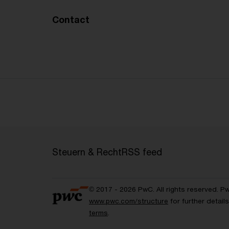
Contact
Steuern & Recht
RSS feed
© 2017 - 2026 PwC. All rights reserved. P
www.pwc.com/structure
for further detai
terms
.