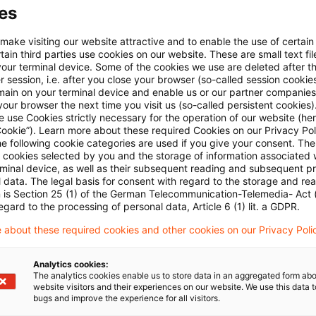
 im Sonderbetriebsvermögen und Begriff der untern
es
er Mitunternehmerschaft
 make visiting our website attractive and to enable the use of certain
ekanntgabevermutung des § 122 Abs. 2 Nr. 1 AO bei e
ain third parties use cookies on our website. These are small text fil
your terminal device. Some of the cookies we use are deleted after t
 innerhalb der Drei-Tages-Frist
 session, i.e. after you close your browser (so-called session cookie
main on your terminal device and enable us or our partner companies
überschreitende Geschäfte zwischen verbundenen Un
our browser the next time you visit us (so-called persistent cookies)
cher Rentner in Portugal - Status des "residente não
 use Cookies strictly necessary for the operation of our website (her
Cookie”). Learn more about these required Cookies on our Privacy Poli
he following cookie categories are used if you give your consent. Th
ll cookies selected by you and the storage of information associated
rminal device, as well as their subsequent reading and subsequent p
 im Blog
 data. The legal basis for consent with regard to the storage and re
n is Section 25 (1) of the German Telecommunication-Telemedia- Act
egard to the processing of personal data, Article 6 (1) lit. a GDPR.
trotz schädlichem Beteiligungserwerb möglich
 about these required cookies and other cookies on our Privacy Poli
aliger Zugang zum E-Abo einer Zeitung in den Jahren
gen
Analytics cookies:
The analytics cookies enable us to store data in an aggregated form abo
website visitors and their experiences on our website. We use this data to
bugs and improve the experience for all visitors.