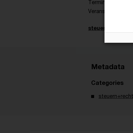
Terminplaner
Veranstaltungen
steuernrechtakt
Metadata
Categories
steuern+recht