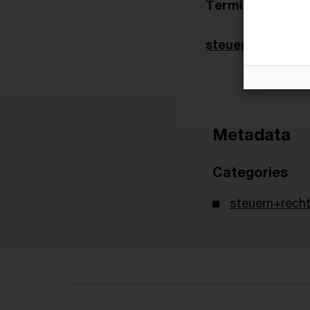
Terminplaner
steuernrechtakt
Metadata
Categories
steuern+recht