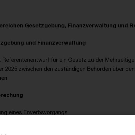
ereichen Gesetzgebung, Finanzverwaltung und 
tzgebung und Finanzverwaltung
t Referentenentwurf für ein Gesetz zu der Mehrseitig
r 2025 zwischen den zuständigen Behörden über den
nen
prechung
ng eines Erwerbsvorgangs
ils einer Personengesellschaft durch den Treugeber 
uer bei der Verkabelung von Fertigungsstraßen in We