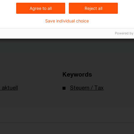
Agree to all
Reject all
uell_Ausgabe13_2026.pdf
Save individual choice
Powered by
Keywords
 aktuell
Steuern / Tax