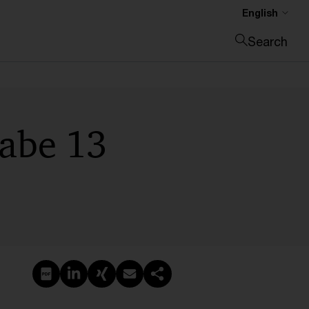
English
Search
Close search
gabe 13
Create PDF
Share on LinkedIn
Share on Xing
Share via email
Copy link