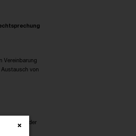
Rechtsprechung
en Vereinbarung
 Austausch von
vom Treuhänder
rkhallen der