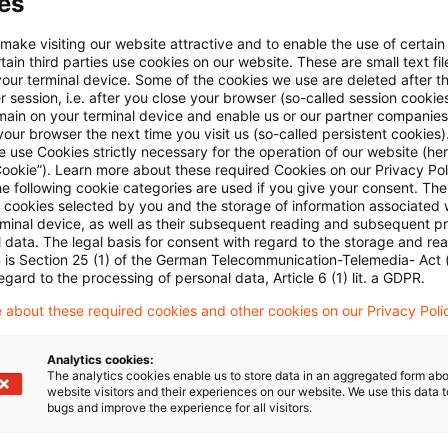
es
e
e Kürzung beim Betrieb von gecharterten Handelssch
 make visiting our website attractive and to enable the use of certain
ain third parties use cookies on our website. These are small text fil
rkehr
your terminal device. Some of the cookies we use are deleted after t
 session, i.e. after you close your browser (so-called session cookie
dung im Zusammenhang mit einem Vorruhestandsmodell
main on your terminal device and enable us or our partner companies
erfestsetzung nach § 163 der Abgabenordnung (AO) 
our browser the next time you visit us (so-called persistent cookies)
 use Cookies strictly necessary for the operation of our website (her
en bei Verstoß gegen die satzungsmäßige Vermögensb
Cookie”). Learn more about these required Cookies on our Privacy Poli
he following cookie categories are used if you give your consent. Th
Antidumpingzoll für Verbindungselemente aus Stahl
ll cookies selected by you and the storage of information associated
rminal device, as well as their subsequent reading and subsequent p
 data. The legal basis for consent with regard to the storage and re
g im Blog
n is Section 25 (1) of the German Telecommunication-Telemedia- Act
egard to the processing of personal data, Article 6 (1) lit. a GDPR.
tung des § 13b Abs. 10 ErbStG zum 01.07.2016 verf
 about these required cookies and other cookies on our Privacy Poli
ollziehung im Rahmen des § 50d Abs. 9 Satz 4 EStG
Analytics cookies:
The analytics cookies enable us to store data in an aggregated form abo
website visitors and their experiences on our website. We use this data to
ungen
bugs and improve the experience for all visitors.