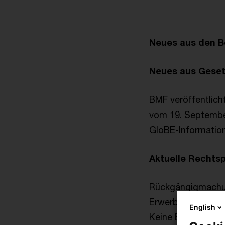
Neues aus den B
Neues aus Gese
BMF veröffentlich
vom 19. Septembe
GloBE-Informatio
Aktuelle Rechts
Rückgängigmachu
Erwerb eines Ante
English
Keine Bauabzugste