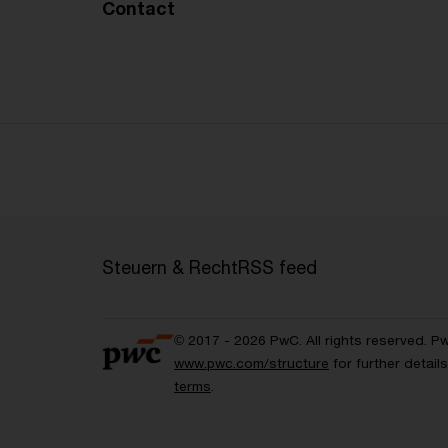
Contact
Steuern & Recht
RSS feed
© 2017 - 2026 PwC. All rights reserved. P
www.pwc.com/structure
for further detai
terms
.