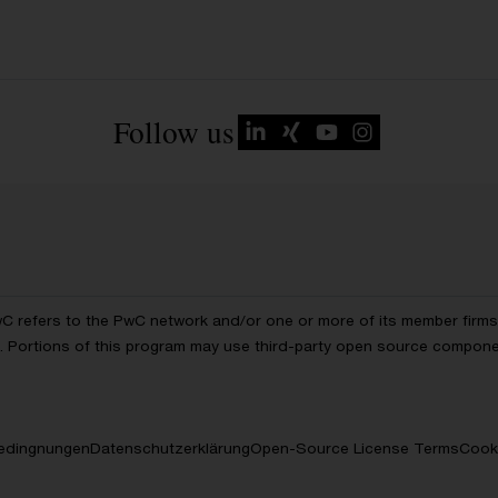
Follow us
wC refers to the PwC network and/or one or more of its member firms, 
ls. Portions of this program may use third-party open source compon
edingnungen
Datenschutzerklärung
Open-Source License Terms
Cooki