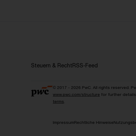
Steuern & Recht
RSS-Feed
© 2017 - 2026 PwC. All rights reserved. P
www.pwc.com/structure
for further detai
terms
.
Impressum
Rechtliche Hinweise
Nutzungsb