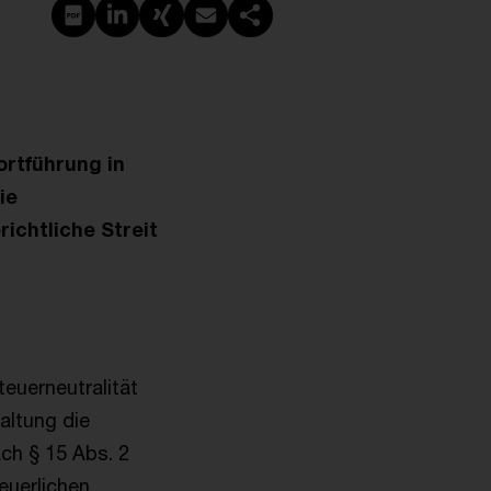
PDF erstellen
Auf LinkedIn teilen
Auf Xing teilen
Per E-Mail teilen
Link kopieren
rtführung in
ie
ichtliche Streit
uerneutralität
altung die
ch § 15 Abs. 2
uerlichen