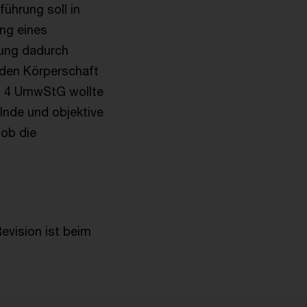
führung soll in
ung eines
gung dadurch
nden Körperschaft
tz 4 UmwStG wollte
lnde und objektive
 ob die
evision ist beim