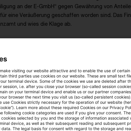
eiligung an der E-GmbH“ gegen Gewährung von Anteile
ür eine Veräußerung geschaffen worden sind. Das Fin
anzamt und wies die Klage ab.
de Rechtsfrage konzentriert sich allein auf die Frage
rift im Zusammenhang mit Satz 4 zu sehen ist oder o
es
wendungsbereich hat. Das Finanzgericht Hamburg beja
 make visiting our website attractive and to enable the use of certain
rung scheitert an der sog. „Nachspaltungsveräu
ain third parties use cookies on our website. These are small text fil
your terminal device. Some of the cookies we use are deleted after t
 Satz 3 UmwStG
 session, i.e. after you close your browser (so-called session cookie
main on your terminal device and enable us or our partner companies
our browser the next time you visit us (so-called persistent cookies)
altung nachweislich die Voraussetzungen für eine Ve
 use Cookies strictly necessary for the operation of our website (her
Cookie”). Learn more about these required Cookies on our Privacy Poli
, ist eine Spaltung zu Buchwerten auch dann nicht m
he following cookie categories are used if you give your consent. Th
rung tatsächlich erst nach Ablauf der Fünfjahresfrist 
ll cookies selected by you and the storage of information associated
rminal device, as well as their subsequent reading and subsequent p
überschritten wird. § 15 Abs. 2 Satz 3 UmwStG betrif
 data. The legal basis for consent with regard to the storage and re