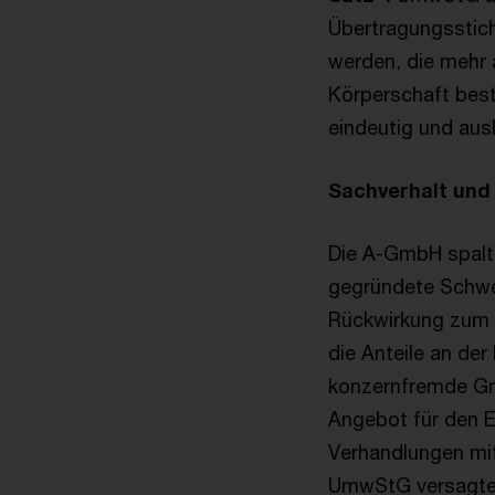
Übertragungsstich
werden, die mehr 
Körperschaft best
eindeutig und ausl
Sachverhalt und
Die A-GmbH spalte
gegründete Schwes
Rückwirkung zum 3
die Anteile an de
konzernfremde Gm
Angebot für den 
Verhandlungen mit
UmwStG versagte 