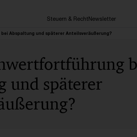
en
Steuern & Recht
Newsletter
 bei Abspaltung und späterer Anteilsveräußerung?
hwertfortführung b
g und späterer
räußerung?