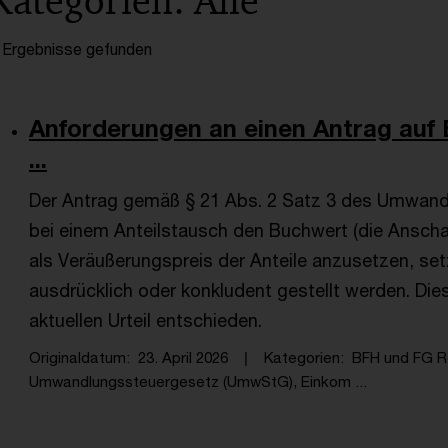
Kategorien: Alle
 Ergebnisse gefunden
Anforderungen an einen Antrag auf
...
Der Antrag gemäß § 21 Abs. 2 Satz 3 des Umwan
bei einem Anteilstausch den Buchwert (die Ansch
als Veräußerungspreis der Anteile anzusetzen, se
ausdrücklich oder konkludent gestellt werden. Die
aktuellen Urteil entschieden.
Originaldatum
23. April 2026
Kategorien
BFH und FG R
Umwandlungssteuergesetz (UmwStG), Einkom ...