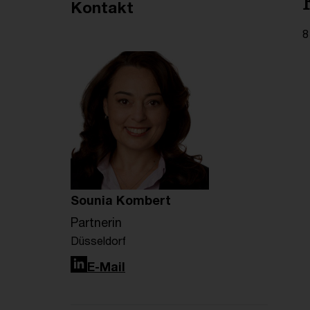
Empfohlene Artikel
Kontakt
8
Sounia Kombert
Partnerin
Düsseldorf
LinkedIn
E-Mail