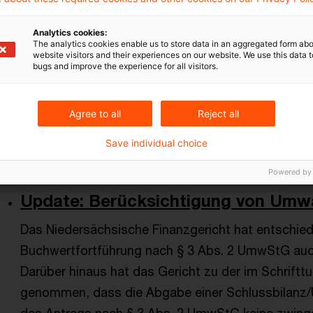
unter § 7 Abs. 1 der Einkommensteuer-Durchführu
Abs. 3 Satz 1 des Einkommensteuergesetzes ‑EStG‑)
Analytics cookies:
The analytics cookies enable us to store data in an aggregated form abo
unentgeltlichen Übertragung eines verpachteten 
website visitors and their experiences on our website. We use this data to
bugs and improve the experience for all visitors.
Nießbrauchs nicht ein. Dies hat der Bundesfinanzho
entschieden.
Agree to all
Reject all
Originaldatum
25. Oktober 2024
Kategorien
BFH und 
Einkommensteuerrecht, Buchwertfortführun ...
Save individual choice
Powered by
Update: Berücksichtigung von Umw
Das Niedersächsische Finanzgericht hat entschied
Buchwertfortführung nach § 3 Abs. 2 UmwStG auch
Darüber hinaus hat das Gericht zu der im Schrift
genommen, dass die Abgabe einer Schlussbilanz/Ü