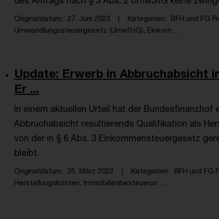
des Antrags nach § 3 Abs. 2 UmwStG keine zwing
Originaldatum
27. Juni 2023
Kategorien
BFH und FG R
Umwandlungssteuergesetz (UmwStG), Einkom ...
Update: Erwerb in Abbruchabsich
Er ...
In einem aktuellen Urteil hat der Bundesfinanzhof 
Abbruchabsicht resultierende Qualifikation als H
von der in § 6 Abs. 3 Einkommensteuergesetz ger
bleibt.
Originaldatum
25. März 2022
Kategorien
BFH und FG 
Herstellungskosten, Immobilienbesteuerun ...