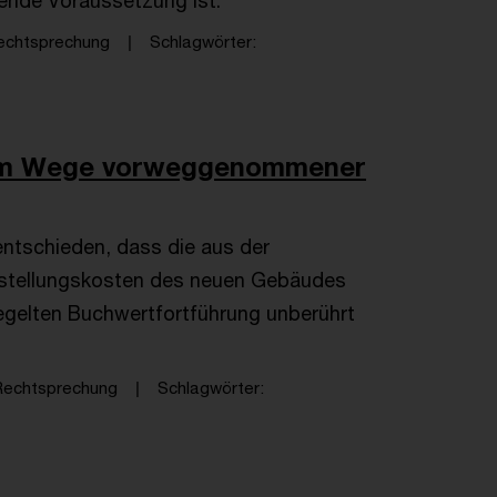
ende Voraussetzung ist.
echtsprechung
Schlagwörter
t im Wege vorweggenommener
entschieden, dass die aus der
erstellungskosten des neuen Gebäudes
egelten Buchwertfortführung unberührt
Rechtsprechung
Schlagwörter