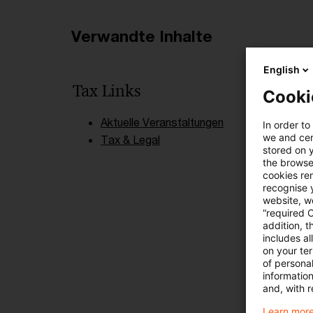
Verwandte Inhalte
English
Tax Links
Cooki
Aktuelle Veranstaltungen
In order to
we and cert
Tax & Legal
stored on 
the browser
cookies re
recognise y
website, we
“required 
addition, t
includes a
on your te
of personal
informatio
and, with r
Learn more