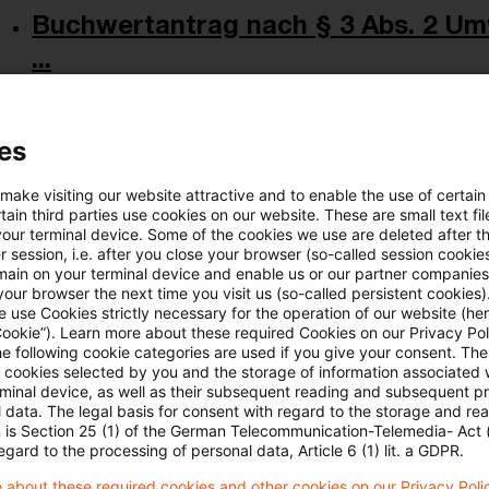
Buchwertantrag nach § 3 Abs. 2 Um
...
Der Buchwertantrag nach § 3 Abs. 2 Satz 1 des
2006 kann in der notariellen Urkunde über die Um
es
zuständigen Finanzamt nach § 54 Abs. 1 der Ei
 make visiting our website attractive and to enable the use of certain
eine beglaubigte Abschrift übersendet, gestellt w
ain third parties use cookies on our website. These are small text fil
in einem aktuellen Urteil entschieden.
your terminal device. Some of the cookies we use are deleted after t
 session, i.e. after you close your browser (so-called session cookie
main on your terminal device and enable us or our partner companies
Originaldatum
15. November 2024
Kategorien
BFH un
our browser the next time you visit us (so-called persistent cookies)
Umwandlungssteuergesetz (UmwStG), Einkom ...
 use Cookies strictly necessary for the operation of our website (her
Cookie”). Learn more about these required Cookies on our Privacy Poli
he following cookie categories are used if you give your consent. Th
ll cookies selected by you and the storage of information associated
rminal device, as well as their subsequent reading and subsequent p
Zu den Besteuerungsfolgen der unent
 data. The legal basis for consent with regard to the storage and re
n is Section 25 (1) of the German Telecommunication-Telemedia- Act
Während die unentgeltliche Übertragung eines ve
egard to the processing of personal data, Article 6 (1) lit. a GDPR.
Beachtung der Voraussetzungen einer Vermögens
 about these required cookies and other cookies on our Privacy Poli