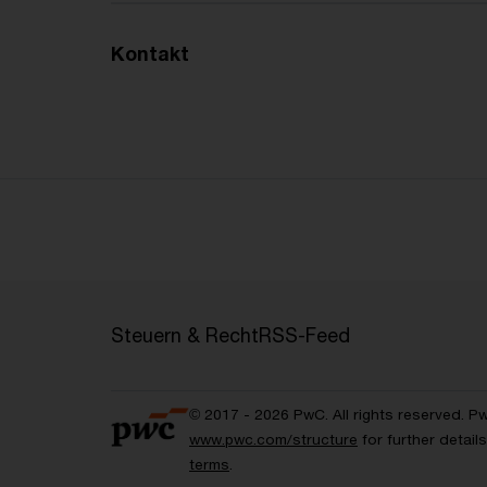
Kontakt
Steuern & Recht
RSS-Feed
© 2017 - 2026 PwC. All rights reserved. P
www.pwc.com/structure
for further detai
terms
.