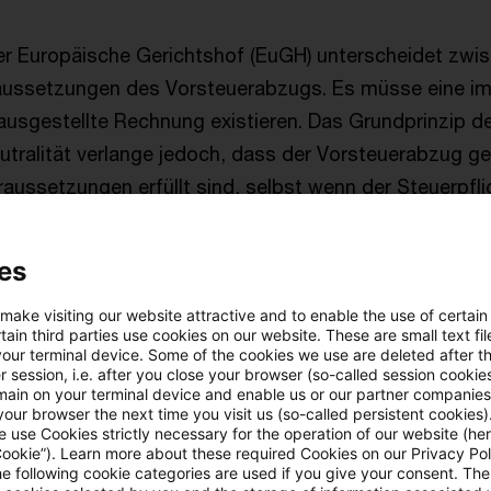
r Europäische Gerichtshof (EuGH) unterscheidet zwi
ussetzungen des Vorsteuerabzugs. Es müsse eine im E
 ausgestellte Rechnung existieren. Das Grundprinzip d
tralität verlange jedoch, dass der Vorsteuerabzug g
raussetzungen erfüllt sind, selbst wenn der Steuerpfli
llen Voraussetzungen nicht nachgekommen ist. In de
ge das frühere Urteil des EuGH in der Rs.
Barlis 06
(C-51
es
den Vorsteuerabzug nicht verweigern kann, wenn sie 
 make visiting our website attractive and to enable the use of certain
zu prüfen, ob die materiellen Voraussetzungen erfüllt 
ain third parties use cookies on our website. These are small text fil
muss dies mithin durch objektive Nachweise belegen. 
your terminal device. Some of the cookies we use are deleted after t
 session, i.e. after you close your browser (so-called session cookie
nationalen Gericht angeordneten Sachverständigengut
main on your terminal device and enable us or our partner companies
our browser the next time you visit us (so-called persistent cookies)
 Fall, könne diese Nachweise zwar gegebenenfalls erg
 use Cookies strictly necessary for the operation of our website (her
Cookie”). Learn more about these required Cookies on our Privacy Poli
he following cookie categories are used if you give your consent. Th