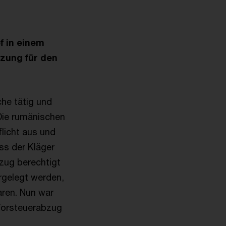
f in einem
zung für den
che tätig und
 Die rumänischen
licht aus und
ss der Kläger
zug berechtigt
rgelegt werden,
aren. Nun war
 Vorsteuerabzug