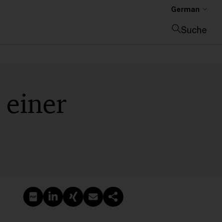
German
Suche
Suche schließen
 einer
PDF erstellen
Auf LinkedIn teilen
Auf Xing teilen
Per E-Mail teilen
Link kopieren