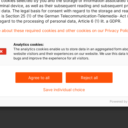
ll cookies selected by you and the storage of information associated
lage:
Nach dem Wortlaut des § 15 Abs. 1 Satz 1 Nr. 1
rminal device, as well as their subsequent reading and subsequent p
 data. The legal basis for consent with regard to the storage and re
tz (UStG) setzt das Recht auf Vorsteuerabzug voraus
n is Section 25 (1) of the German Telecommunication-Telemedia- Act
egard to the processing of personal data, Article 6 (1) lit. a GDPR.
nach §§ 14, 14a UStG ausgestellte Rechnung besitzt.
 about these required cookies and other cookies on our Privacy Poli
rwaltung davon aus, dass der Besitz einer Rechnung
 die Ausübung des Vorsteuerabzugsrechts ist. Das E
Analytics cookies:
s in den Fällen, in denen beispielsweise eine Origina
The analytics cookies enable us to store data in an aggregated form abo
website visitors and their experiences on our website. We use this data to
 ging,
neue Möglichkeiten der Argumentation
gegenüber
bugs and improve the experience for all visitors.
 Im Lichte der gesetzlichen Vorgaben sollten Unterne
terhin auf einwandfreien Rechnungen bestehen.
Agree to all
Reject all
Save individual choice
e Einschätzung unserer Steuerexperten hierzu lesen S
ws –
Ausgabe 1
, Januar 2019
.
Powered by