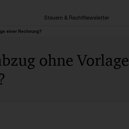
en
Steuern & Recht
Newsletter
age einer Rechnung?
abzug ohne Vorlage
?