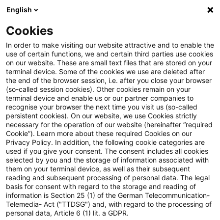
English
Suchbegriff eingeben
Suche
Suche sch
Blogs
Cookies
Blogs
Steuern & Recht
Kein steuerbarer Leistungsa
In order to make visiting our website attractive and to enable the
use of certain functions, we and certain third parties use cookies
on our website. These are small text files that are stored on your
Kein steuerbarer
terminal device. Some of the cookies we use are deleted after
the end of the browser session, i.e. after you close your browser
Leistungsaustausch bei
(so-called session cookies). Other cookies remain on your
terminal device and enable us or our partner companies to
platzierungsabhängigen
recognise your browser the next time you visit us (so-called
persistent cookies). On our website, we use Cookies strictly
necessary for the operation of our website (hereinafter “required
Preisgeldern (Update)
Cookie”). Learn more about these required Cookies on our
Privacy Policy. In addition, the following cookie categories are
used if you give your consent. The consent includes all cookies
selected by you and the storage of information associated with
them on your terminal device, as well as their subsequent
28. Mai 2019
3 Minuten Lesezeit
reading and subsequent processing of personal data. The legal
PDF erstellen
Auf LinkedIn teilen
Auf Xing teilen
Per E-Mail teilen
Link kopieren
basis for consent with regard to the storage and reading of
information is Section 25 (1) of the German Telecommunication-
Telemedia- Act ("TTDSG") and, with regard to the processing of
personal data, Article 6 (1) lit. a GDPR.