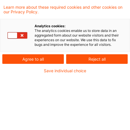
Nach einer Entscheidung des
Learn more about these required cookies and other cookies on
our Privacy Policy.
Bundesfinanzhofes ist die Teilnahme an
einem Pferderennen nicht steuerbar, wenn
Analytics cookies:
The analytics cookies enable us to store data in an
dem Eigentümer der Pferde als
aggregated form about our website visitors and their
experiences on our website. We use this data to fix
Gegenleistung lediglich ein
bugs and improve the experience for all visitors.
platzierungsabhängiges Preisgeld gezahlt
Agree to all
Reject all
wird.
Save individual choice
Mit seinem Urteil hat sich der BFH der
Rechtsprechung des Europäischen Gerichtshofs
(EuGH) angeschlossen, wonach die Teilnahme
an einem Wettbewerb (Pferderennen)
grundsätzlich keine gegen Entgelt erbrachte
Dienstleistung darstellt. Etwas anderes gilt