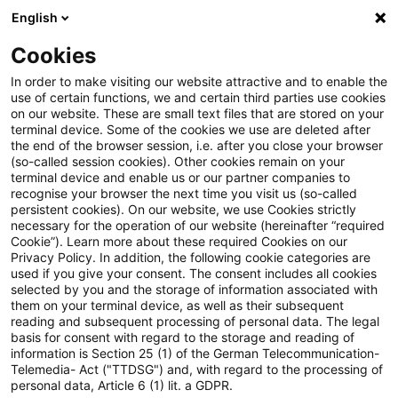
English
Suchbegriff eingeben
Suche
Suche sch
Blogs
Cookies
Blogs
Steuern & Recht
Anwendung von BMF-Schreiben:
In order to make visiting our website attractive and to enable the
use of certain functions, we and certain third parties use cookies
on our website. These are small text files that are stored on your
Anwendung von BMF-
terminal device. Some of the cookies we use are deleted after
the end of the browser session, i.e. after you close your browser
Schreiben: Positivliste
(so-called session cookies). Other cookies remain on your
terminal device and enable us or our partner companies to
veröffentlicht
recognise your browser the next time you visit us (so-called
persistent cookies). On our website, we use Cookies strictly
necessary for the operation of our website (hereinafter “required
Cookie”). Learn more about these required Cookies on our
Privacy Policy. In addition, the following cookie categories are
19. März 2020
1 Minute Lesezeit
used if you give your consent. The consent includes all cookies
selected by you and the storage of information associated with
PDF erstellen
Auf LinkedIn teilen
Auf Xing teilen
Per E-Mail teilen
Link kopieren
them on your terminal device, as well as their subsequent
reading and subsequent processing of personal data. The legal
basis for consent with regard to the storage and reading of
information is Section 25 (1) of the German Telecommunication-
Telemedia- Act ("TTDSG") and, with regard to the processing of
Wie jedes Jahr äußert sich die
personal data, Article 6 (1) lit. a GDPR.