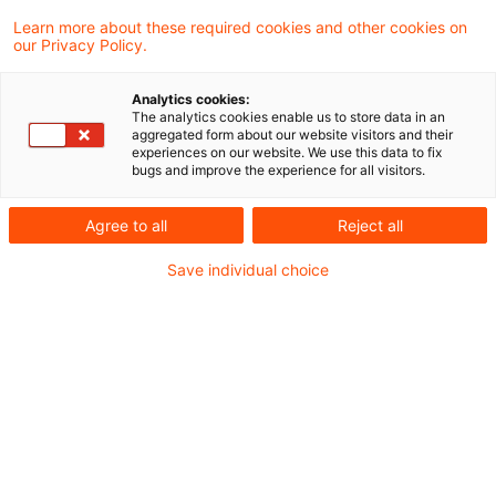
Finanzverwaltung zur Anwendung von BMF-
Learn more about these required cookies and other cookies on
our Privacy Policy.
Schreiben und gleich lautenden Erlassen der
obersten Finanzbehörden der Länder, die
Analytics cookies:
The analytics cookies enable us to store data in an
bis zum 10. März 2020 ergangen sind. Mit
aggregated form about our website visitors and their
experiences on our website. We use this data to fix
dem BMF-Schreiben wird eine sogenannte
bugs and improve the experience for all visitors.
Positivliste veröffentlicht.
Agree to all
Reject all
Das BMF hat mit seinem Schreiben vom 11.
Save individual choice
März 2020 eine gemeinsame Positivliste der
anzuwendenden BMF-Schreiben sowie der
gleich lautenden Erlasse der obersten
Finanzbehörden der Länder, die bis zum 10.
März 2020 ergangen sind, für
Steuertatbestände, die nach dem 31.