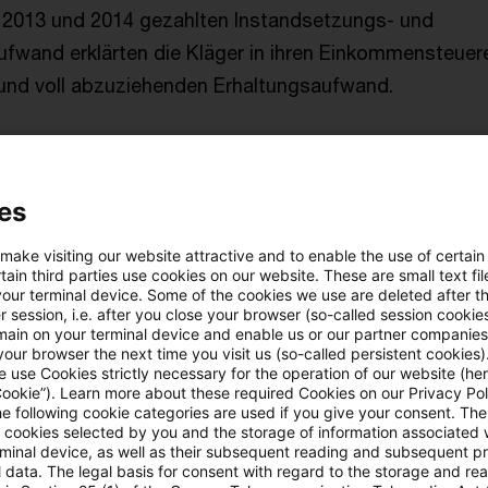
 2013 und 2014 gezahlten Instandsetzungs- und
fwand erklärten die Kläger in ihren Einkommensteuer
t und voll abzuziehenden Erhaltungsaufwand.
trat hingegen die Auffassung, dass die hinsichtlich d
en auf das Gesamtgebäude zu beziehende 15%-Grenze
es
fwendungen als anschaffungsnahe Herstellungskosten 
alifizieren seien.
 make visiting our website attractive and to enable the use of certain
ain third parties use cookies on our website. These are small text fil
your terminal device. Some of the cookies we use are deleted after t
tscheidung
 session, i.e. after you close your browser (so-called session cookie
main on your terminal device and enable us or our partner companies
our browser the next time you visit us (so-called persistent cookies)
 Finanzgericht Nürnberg hatte keinen Erfolg.
 use Cookies strictly necessary for the operation of our website (her
Cookie”). Learn more about these required Cookies on our Privacy Poli
he following cookie categories are used if you give your consent. Th
ob die Aufwendungen für Instandsetzungs- und
ll cookies selected by you and the storage of information associated
rminal device, as well as their subsequent reading and subsequent p
ufwendungen zu anschaffungsnahen Herstellungskoste
 data. The legal basis for consent with regard to the storage and re