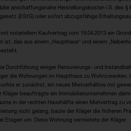
lie anschaffungsnahe Herstellungskosten i.S. des § 6
esetz (EStG) oder sofort abzugsfähige Erhaltungsa
 mit notariellem Kaufvertrag vom 19.04.2013 ein Grun
t ist, das aus einem „Haupthaus“ und einem „Nebenha
besteht.
ie Durchführung einiger Renovierungs- und Instandhal
läger die Wohnungen im Haupthaus zu Wohnzwecken. Hi
chte er zunächst, ein neues Mietverhältnis mit gewe
r Kläger beauftragte ein Immobilienunternehmen damit,
ume in der rechten Haushälfte einen Mietvertrag zu ve
ietung nicht gelang, baute der Kläger die früheren Pr
i Etagen um. Diese Wohnung vermietete der Kläger.