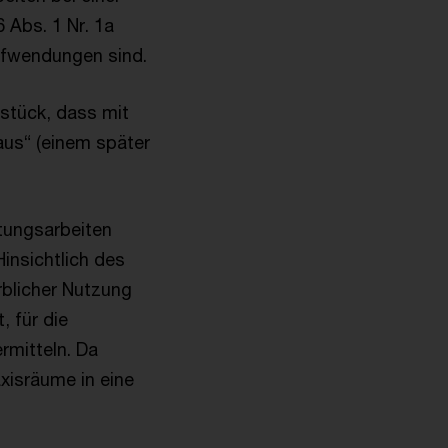
 Abs. 1 Nr. 1a
ufwendungen sind.
dstück, dass mit
us“ (einem später
tungsarbeiten
nsichtlich des
rblicher Nutzung
 für die
rmitteln. Da
axisräume in eine