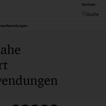
German
Suche
Suche schließen
ngsaufwendungen
nahe
rt
fwendungen