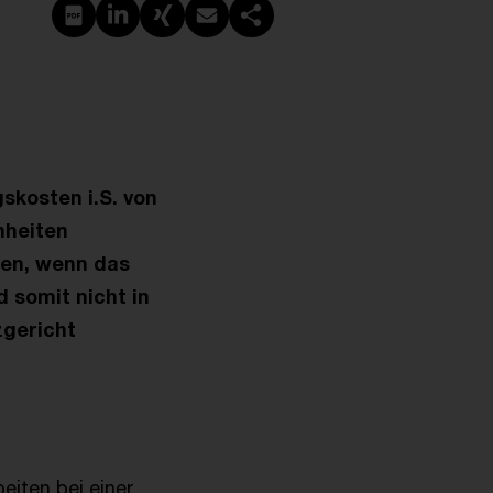
PDF erstellen
Auf LinkedIn teilen
Auf Xing teilen
Per E-Mail teilen
Link kopieren
kosten i.S. von
nheiten
en, wenn das
 somit nicht in
zgericht
eiten bei einer