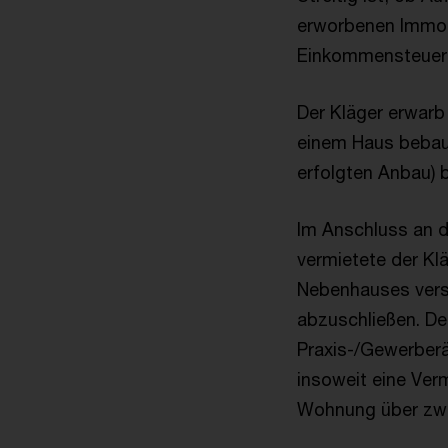
erworbenen Immobi
Einkommensteuerg
Der Kläger erwarb
einem Haus bebau
erfolgten Anbau) 
Im Anschluss an d
vermietete der K
Nebenhauses versu
abzuschließen. De
Praxis-/Gewerberä
insoweit eine Verm
Wohnung über zwe