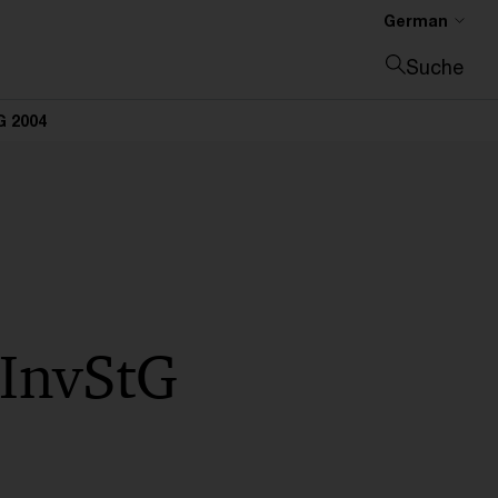
German
Suche
Suche schließen
G 2004
InvStG