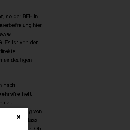
, so der BFH in
euerbefreiung hier
ische
 Es ist von der
direkte
 eindeutigen
ch nach
kehrsfreiheit
en zur
en Behandlung von
sgegangen, dass
chtfertigt war. Ob