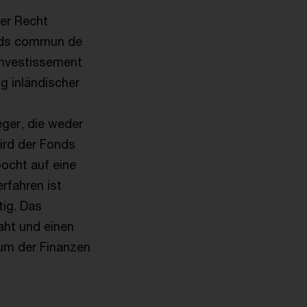
er Recht
onds commun de
´investissement
g inländischer
eger, die weder
wird der Fonds
ocht auf eine
rfahren ist
tig. Das
aht und einen
ium der Finanzen