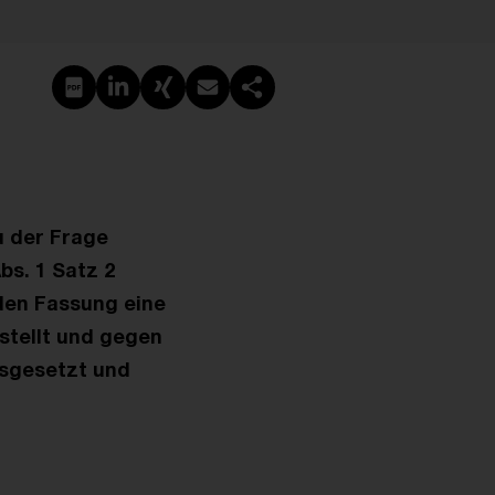
PDF erstellen
Auf LinkedIn teilen
Auf Xing teilen
Per E-Mail teilen
Link kopieren
u der Frage
bs. 1 Satz 2
den Fassung eine
stellt und gegen
usgesetzt und