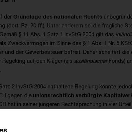
uf der
Grundlage des nationalen Rechts
unbegründet
g (dort: Rz. 20 ff.). Unter anderem sei die fragliche St
. Gemäß § 11 Abs. 1 Satz 1 InvStG 2004 gilt das
inländ
s Zweckvermögen im Sinne des § 1 Abs. 1 Nr. 5 KStG.
r und der Gewerbesteuer befreit. Daher scheitert die 
 Regelung auf den Kläger (als
ausländischer
Fonds) am
.
1 Satz 2 InvStG 2004 enthaltene Regelung könnte jedo
BFH gegen die
unionsrechtlich verbürgte Kapitalver
H hat in seiner jüngeren Rechtsprechung in vier Urteil
onds und zur Ungleichbehandlung bei der steuerlich
ng genommen (Rz. 37). Der EuGH ist jeweils davon au
es
g des freien Kapitalverkehrs
vorlag, die nicht gere