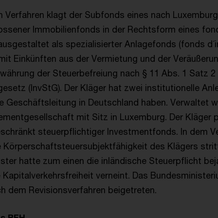
n Verfahren klagt der Subfonds eines nach Luxemburg
lossener Immobilienfonds in der Rechtsform eines f
ausgestaltet als spezialisierter Anlagefonds (fonds d
, mit Einkünften aus der Vermietung und der Veräußerun
währung der Steuerbefreiung nach § 11 Abs. 1 Satz 2
setz (InvStG). Der Kläger hat zwei institutionelle Anl
hre Geschäftsleitung in Deutschland haben. Verwaltet 
mentgesellschaft mit Sitz in Luxemburg. Der Kläger p
eschränkt steuerpflichtiger Investmentfonds. In dem Ve
 Körperschaftsteuersubjektfähigkeit des Klägers strit
ster hatte zum einen die inländische Steuerpflicht bej
 Kapitalverkehrsfreiheit verneint. Das Bundesminister
ich dem Revisionsverfahren beigetreten.
es BFH