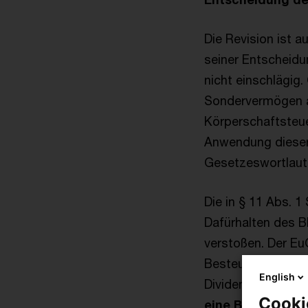
Die Revision ist a
seiner Entscheidun
nicht einschlägig
Sondervermögen al
Körperschaftsteue
Anwendung dieser
Gesetzeswortlaut
Die in § 11 Abs. 
Dafürhalten des 
verstoßen. Der EuG
Besteuerung von F
English
Dividenden Stellu
Cooki
eine Beschränkun