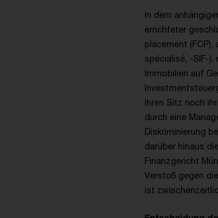
In dem anhängige
errichteter gesch
placement (FCP), 
spécialisé, -SIF-)
Immobilien auf Ge
Investmentsteuerge
ihren Sitz noch i
durch eine Manage
Diskriminierung b
darüber hinaus die
Finanzgericht Mün
Verstoß gegen die
ist zwischenzeitl
Entscheidung d