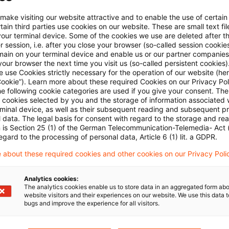
ten Urteilen des EuGH konkretisierten unionsrechtlic
 make visiting our website attractive and to enable the use of certain
ain third parties use cookies on our website. These are small text fil
 der Ausschluss eines ausländischen Fonds von der S
your terminal device. Some of the cookies we use are deleted after t
 Satz 2 InvStG 2004 als ein Verstoß gegen die Kapitalv
 session, i.e. after you close your browser (so-called session cookie
main on your terminal device and enable us or our partner companies
 bisher nicht einheitlich beurteilt. Nach Auffassung d
our browser the next time you visit us (so-called persistent cookies)
 use Cookies strictly necessary for the operation of our website (her
11 Abs. 1 Satz 2 InvStG 2004 angeordnete Steuerbefre
Cookie”). Learn more about these required Cookies on our Privacy Poli
s wegen der rechtlichen Besonderheiten des national
he following cookie categories are used if you give your consent. Th
ll cookies selected by you and the storage of information associated
echts und der tatsächlichen Besonderheiten des Streit
rminal device, as well as their subsequent reading and subsequent p
 data. The legal basis for consent with regard to the storage and re
onds) mit der Kapitalverkehrsfreiheit zu vereinbaren s
n is Section 25 (1) of the German Telecommunication-Telemedia- Act
lienfonds werden dem ausländischen Anleger die inl
egard to the processing of personal data, Article 6 (1) lit. a GDPR.
fte des Fonds unmittelbar (anteilig) als eigene, besch
 about these required cookies and other cookies on our Privacy Poli
inkünfte zugerechnet.
Analytics cookies:
The analytics cookies enable us to store data in an aggregated form abo
der Zweifel hat der BFH das Verfahren ausgesetzt u
website visitors and their experiences on our website. We use this data to
bugs and improve the experience for all visitors.
age zur Vorabentscheidung vorgelegt: