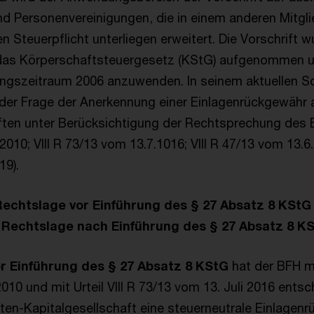
d Personenvereinigungen, die in einem anderen Mitgl
n Steuerpflicht unterliegen erweitert. Die Vorschrift 
 das Körperschaftsteuergesetz (KStG) aufgenommen u
ngszeitraum 2006 anzuwenden. In seinem aktuellen S
der Frage der Anerkennung einer Einlagenrückgewähr a
ften unter Berücksichtigung der Rechtsprechung des 
010; VIII R 73/13 vom 13.7.1016; VIII R 47/13 vom 13.6
19).
Rechtslage vor Einführung des § 27 Absatz 8 KStG
e Rechtslage nach Einführung des § 27 Absatz 8 K
r Einführung
des § 27 Absatz 8 KStG
hat der BFH mi
10 und mit Urteil VIII R 73/13 vom 13. Juli 2016 ents
aaten-Kapitalgesellschaft eine steuerneutrale Einlagen