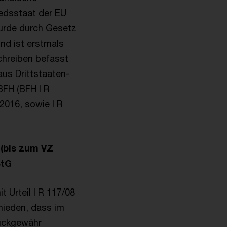
iedsstaat der EU
wurde durch Gesetz
nd ist erstmals
chreiben befasst
us Drittstaaten-
BFH (BFH I R
.2016, sowie I R
 (bis zum VZ
StG
t Urteil I R 117/08
chieden, dass im
rückgewähr