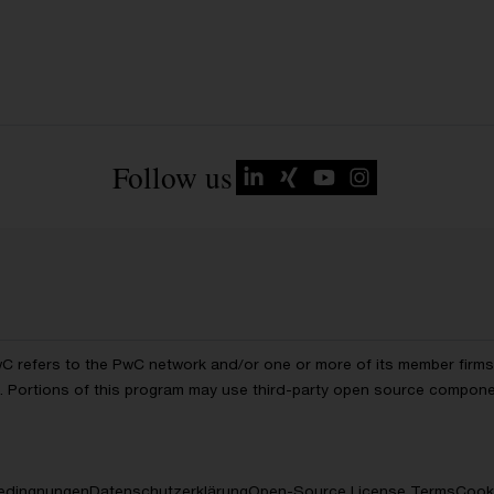
Follow us
wC refers to the PwC network and/or one or more of its member firms, 
ls. Portions of this program may use third-party open source compon
edingnungen
Datenschutzerklärung
Open-Source License Terms
Cooki