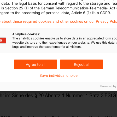
 data. The legal basis for consent with regard to the storage and re
n is Section 25 (1) of the German Telecommunication-Telemedia- Act
egard to the processing of personal data, Article 6 (1) lit. a GDPR.
kzahlungen
 about these required cookies and other cookies on our Privacy Poli
nkapitalrückzahlung ist § 7 Absatz 2 KapErhStG anzu
Analytics cookies:
The analytics cookies enable us to store data in an aggregated form abo
iegen einer Nennkapitalrückzahlung ist durch geeignet
website visitors and their experiences on our website. We use this data to
bugs and improve the experience for all visitors.
 Beschluss über die Nennkapitalherabsetzung und -rü
Agree to all
Reject all
 nicht in das Nennkapital geleisteten Einlagen
Save individual choice
Powered by
on nicht in das Nennkapital geleisteten Einlagen kann 
r im Sinne des § 20 Absatz 1 Nummer 1 Satz 3 EStG z