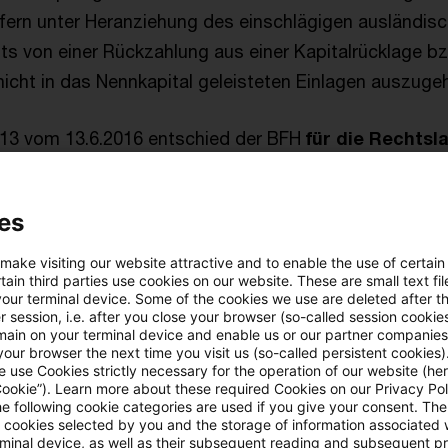
ofern unter Heranziehung des einschlägigen ausländis
ts von einer Rückzahlung aus einer Kapitalrücklage bz
icht in das Nennkapital geleisteten Einlagen auszugeh
47/13 vom 13.6.2016 entschied der BFH
für die Rechtsl
 27 Abs. 8 KStG
, dass eine Einlagenrückgewähr auch 
igt werden kann, die in einem Drittstaat ansässig ist u
es
gekonto nach § 27 KStG geführt wird. Mit Urteil I R 15
 Auffassung bestätigt und außerdem entschieden, da
 make visiting our website attractive and to enable the use of certain
ain third parties use cookies on our website. These are small text fil
n Gewinns einer Drittstaatengesellschaft nach dem j
your terminal device. Some of the cookies we use are deleted after t
dels- und Gesellschaftsrecht zu ermitteln ist, seine
 session, i.e. after you close your browser (so-called session cookie
main on your terminal device and enable us or our partner companies
achrangige) Rückgewähr von Einlagen jedoch der gese
our browser the next time you visit us (so-called persistent cookies)
 use Cookies strictly necessary for the operation of our website (her
n des § 27 Absatz 1 Satz 3 und 5 KStG unterliegt.
Cookie”). Learn more about these required Cookies on our Privacy Poli
he following cookie categories are used if you give your consent. Th
ll cookies selected by you and the storage of information associated
zigen BMF Anwendungsschreibens stehen dabei im Wes
rminal device, as well as their subsequent reading and subsequent p