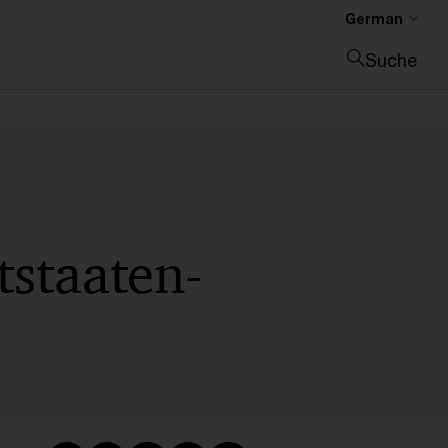
German
Suche
Suche schließen
tstaaten-