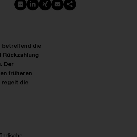
PDF erstellen
Auf LinkedIn teilen
Auf Xing teilen
Per E-Mail teilen
Link kopieren
 betreffend die
nd Rückzahlung
. Der
en früheren
regelt die
ländische