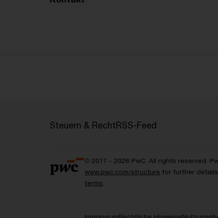
Steuern & Recht
RSS-Feed
© 2017 - 2026 PwC. All rights reserved. P
www.pwc.com/structure
for further detai
terms
.
Impressum
Rechtliche Hinweise
Nutzungsb