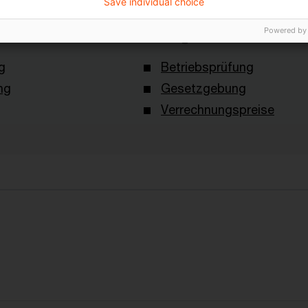
Save individual choice
Powered by
Schlagwörter
g
Betriebsprüfung
ng
Gesetzgebung
Verrechnungspreise