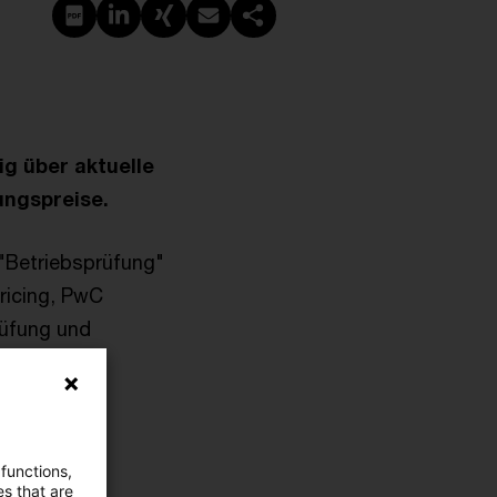
PDF erstellen
Auf LinkedIn teilen
Auf Xing teilen
Per E-Mail teilen
Link kopieren
ig über aktuelle
ungspreise.
 "Betriebsprüfung"
ricing, PwC
rüfung und
nismen. Zum
erfälle".
 functions,
reise
es that are