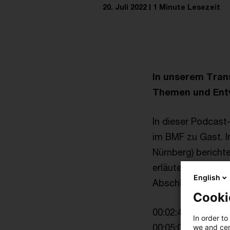
20. Juli 2022
1 Minute Lesezeit
In unserem Trans
Themen und Entw
In dieser Podcast
im BMF zu Gast. I
Nürnberg) bericht
erläutert seine S
English
Abschluss gibt es 
Cooki
00:02:45: Aktuelle 
In order to
00:05:00: Einflus
we and cert