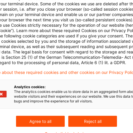
your terminal device. Some of the cookies we use are deleted after t
ungen der aktuellen Wirtschaftslage auf die und Verän
 session, i.e. after you close your browser (so-called session cookie
main on your terminal device and enable us or our partner companies
 und Erleichterungen in der BP
our browser the next time you visit us (so-called persistent cookies)
ng von Daten und speziell CbCR
 use Cookies strictly necessary for the operation of our website (her
Cookie”). Learn more about these required Cookies on our Privacy Poli
ilegung und Streitvermeidung (APAs vs. ICAP)
he following cookie categories are used if you give your consent. Th
ll cookies selected by you and the storage of information associated
älle
rminal device, as well as their subsequent reading and subsequent p
 data. The legal basis for consent with regard to the storage and re
n is Section 25 (1) of the German Telecommunication-Telemedia- Act
rufbar unter:
egard to the processing of personal data, Article 6 (1) lit. a GDPR.
 about these required cookies and other cookies on our Privacy Poli
Analytics cookies:
The analytics cookies enable us to store data in an aggregated form abo
website visitors and their experiences on our website. We use this data to
bugs and improve the experience for all visitors.
Agree to all
Reject all