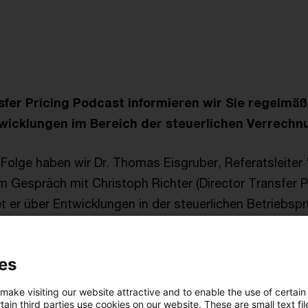
fer Pricing Podcast informieren wir Sie regelmäß
icklungen im Bereich der steuerlichen Verrechn
-Folge haben wir Dr. Thomas Eisgruber, Referatsleiter
m Gespräch mit Christoph Richter (Director Transfer P
et er über Entwicklungen in der steuerlichen Betriebsp
icht auf bestehende und neue Streitbeilegungsmecha
noch einen kleinen Ausflug in die sogenannten "Regist
es
Situation in Berlin
 make visiting our website attractive and to enable the use of certain
s der Verwaltung auf die Grundlagen der Verrechnungsp
ain third parties use cookies on our website. These are small text fil