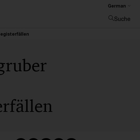
German
Suche
Suche schließen
egisterfällen
gruber
,
rfällen