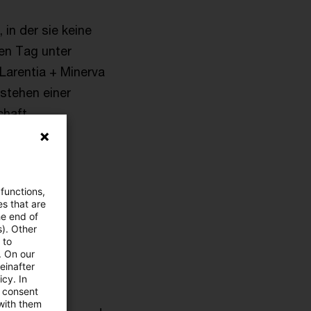
 in der sie keine
en Tag unter
Larentia + Minerva
stehen einer
chaft
e
 functions,
es that are
he end of
s). Other
 to
. On our
einafter
cy. In
e consent
 with them