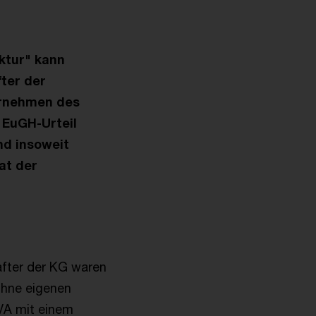
ktur" kann
ter der
ernehmen des
s EuGH-Urteil
nd insoweit
at der
after der KG waren
ohne eigenen
VA mit einem