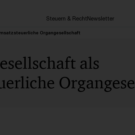
en
Steuern & Recht
Newsletter
umsatzsteuerliche Organgesellschaft
sellschaft als
uerliche Organgese