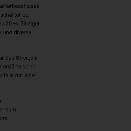
hafterbeschlüsse
schafter der
u 20 %. Einziger
k und diverse
 das Streitjahr
 erklärte seine
falls mit einer
s
ger zum
das