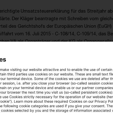
richtigte Umsatzsteuererklärung für das Streitjahr ab,
ärte. Der Kläger beantragte mit Schreiben vom gleich
rteil des Gerichtshofs der Europäischen Union (EuGH) 
ffahrt vom 16. Juli 2015 - C-108/14, C-109/14, das Be
hen VA als Organträger und der KG als Organgesells
es
nte dies ab, da eine Personengesellschaft nicht in ein
 make visiting our website attractive and to enable the use of certain
e Organschaft einbezogen werden könne.
ain third parties use cookies on our website. These are small text fil
your terminal device. Some of the cookies we use are deleted after t
 session, i.e. after you close your browser (so-called session cookie
 Finanzgericht Baden-Württemberg hatte Erfolg.
main on your terminal device and enable us or our partner companies
our browser the next time you visit us (so-called persistent cookies)
 use Cookies strictly necessary for the operation of our website (her
es BFH
Cookie”). Learn more about these required Cookies on our Privacy Poli
he following cookie categories are used if you give your consent. Th
ll cookies selected by you and the storage of information associated