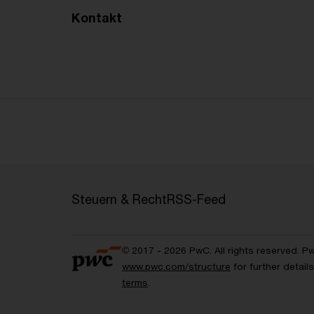
Kontakt
Steuern & Recht
RSS-Feed
© 2017 - 2026 PwC. All rights reserved. P
www.pwc.com/structure
for further detai
terms
.