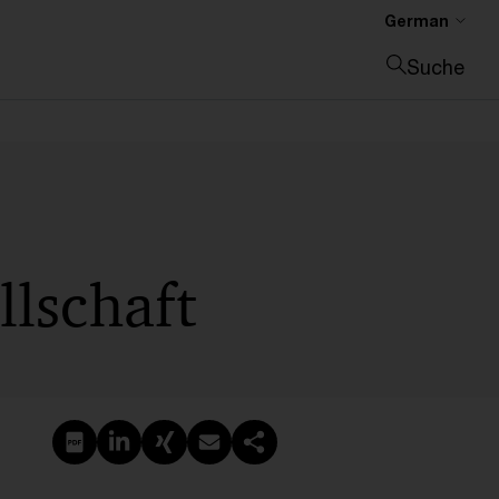
German
Suche
Suche schließen
llschaft
PDF erstellen
Auf LinkedIn teilen
Auf Xing teilen
Per E-Mail teilen
Link kopieren