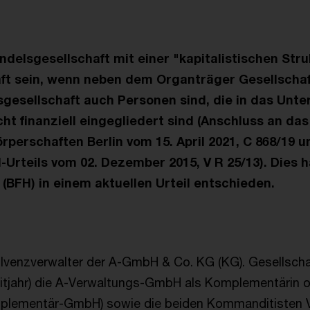
delsgesellschaft mit einer "kapitalistischen Stru
ft sein, wenn neben dem Organträger Gesellschaf
gesellschaft auch Personen sind, die in das Unt
ht finanziell eingegliedert sind (Anschluss an da
rperschaften Berlin vom 15. April 2021, C 868/19 u
Urteils vom 02. Dezember 2015, V R 25/13). Dies h
(BFH) in einem aktuellen Urteil entschieden.
solvenzverwalter der A-GmbH & Co. KG (KG). Gesellsch
eitjahr) die A-Verwaltungs-GmbH als Komplementärin 
omplementär-GmbH) sowie die beiden Kommanditisten 