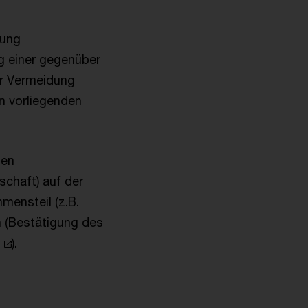
hung
ng einer gegenüber
ur Vermeidung
hn vorliegenden
ben
schaft) auf der
mensteil (z.B.
 (Bestätigung des
).