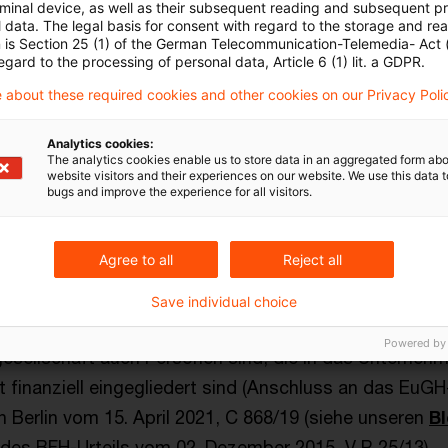
evision stattgegeben, die Entscheidung der Vorinsta
rminal device, as well as their subsequent reading and subsequent p
 data. The legal basis for consent with regard to the storage and re
 Verhandlung und Entscheidung an das Finanzgericht 
n is Section 25 (1) of the German Telecommunication-Telemedia- Act
egard to the processing of personal data, Article 6 (1) lit. a GDPR.
 hat zwar zutreffend entschieden, dass im Streitfall a
 about these required cookies and other cookies on our Privacy Poli
chtsprechung eine Organschaft nach § 2 Abs. 2 Nr. 2
Analytics cookies:
zes (UStG) vorliegt. Es hat aber nicht hinreichend be
The analytics cookies enable us to store data in an aggregated form abo
website visitors and their experiences on our website. We use this data to
gunsten der KG im Hinblick auf diese Rechtsprechun
bugs and improve the experience for all visitors.
 der Organträger für seine Steuerfestsetzung einen 
d in einem zweiten Rechtsgang weitere Feststellungen z
Agree to all
Reject all
elsgesellschaft mit einer "kapitalistischen Struktur" 
Save individual choice
 sein, wenn neben dem Organträger Gesellschafter d
Powered by
sellschaft auch Personen sind, die in das Unterneh
t finanziell eingegliedert sind (Anschluss an das EuGH
n Berlin vom 15. April 2021, C 868/19 (siehe unseren
B
des BFH-Urteils vom 02. Dezember 2015, V R 25/13).