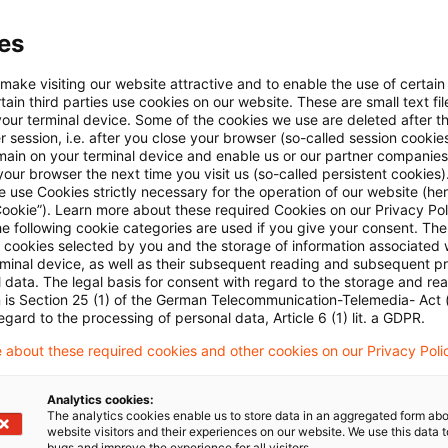
hte Datenschutzaufsicht
es
 make visiting our website attractive and to enable the use of certain
rd die Zuständigkeit der Datenschutzaufsicht vereinfa
ain third parties use cookies on our website. These are small text fil
your terminal device. Some of the cookies we use are deleted after t
desländerübergreifende Forschungsarbeit eine Aufsic
 session, i.e. after you close your browser (so-called session cookie
main on your terminal device and enable us or our partner companies
rnimmt. Die Bestimmung der federführenden Behörde 
our browser the next time you visit us (so-called persistent cookies)
ärksten Forschungspartners. Dies ist jedoch nicht unk
 use Cookies strictly necessary for the operation of our website (her
Cookie”). Learn more about these required Cookies on our Privacy Poli
schende unterschiedliche Auslegung der Datenschutz
he following cookie categories are used if you give your consent. Th
ll cookies selected by you and the storage of information associated
ich Gesundheitsdatenschutz durch die Aufsichtsbehö
rminal device, as well as their subsequent reading and subsequent p
n es zu Rechtsunsicherheiten und ungleichen Wettb
 data. The legal basis for consent with regard to the storage and re
n is Section 25 (1) of the German Telecommunication-Telemedia- Act
enanfragenden Stellen kommen.
egard to the processing of personal data, Article 6 (1) lit. a GDPR.
 about these required cookies and other cookies on our Privacy Poli
 Gesetzesentwurf
Analytics cookies:
The analytics cookies enable us to store data in an aggregated form abo
website visitors and their experiences on our website. We use this data to
k am Gesetzesentwurf übte die Konferenz der unabhä
bugs and improve the experience for all visitors.