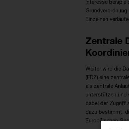
Interesse beispie
Grundverordnung 
Einzelnen verlaufe
Zentrale
Koordinie
Weiter wird die D
(FDZ) eine zentra
als zentrale Anlau
unterstützen und 
dabei der Zugriff 
dazu bestimmt, d
Europäischen Ges