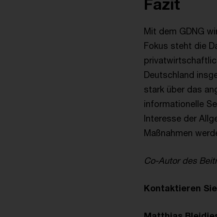
Fazit
Mit dem GDNG wird
Fokus steht die D
privatwirtschaftl
Deutschland insge
stark über das an
informationelle S
Interesse der All
Maßnahmen werden
Co-Autor des Beitr
Kontaktieren Sie
Matthias Bleidie