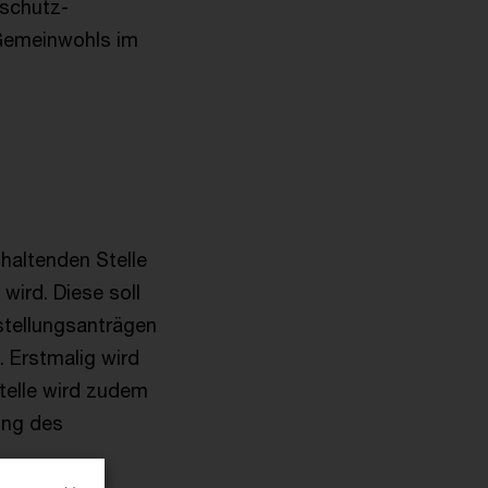
nschutz-
 Gemeinwohls im
haltenden Stelle
wird. Diese soll
tstellungsanträgen
 Erstmalig wird
Stelle wird zudem
ung des