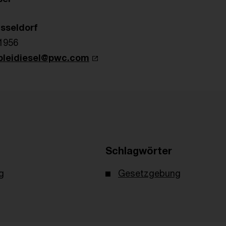
sseldorf
-1956
bleidiesel@pwc.com
Schlagwörter
g
Gesetzgebung