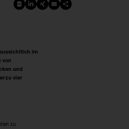
PDF erstellen
Auf LinkedIn teilen
Auf Xing teilen
Per E-Mail teilen
Link kopieren
ussichtlich im
g von
ecken und
erzu vier
nten zu