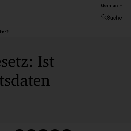
German
Suche
Suche schließen
ter?
etz: Ist
tsdaten