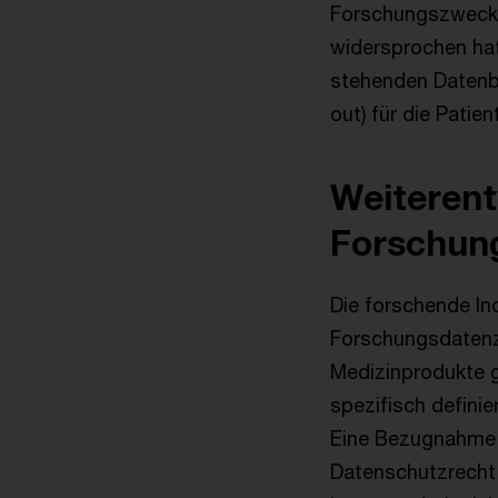
Forschungszwecken
widersprochen hat.
stehenden Datenb
out) für die Patie
Weiterent
Forschun
Die forschende In
Forschungsdatenze
Medizinprodukte g
spezifisch defini
Eine Bezugnahme 
Datenschutzrecht 