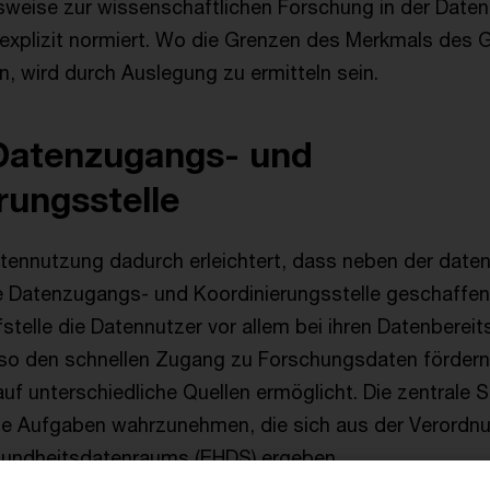
lsweise zur wissenschaftlichen Forschung in der Date
explizit normiert. Wo die Grenzen des Merkmals des
n, wird durch Auslegung zu ermitteln sein.
 Datenzugangs- und
rungsstelle
atennutzung dadurch erleichtert, dass neben der daten
le Datenzugangs- und Koordinierungsstelle geschaffen 
fstelle die Datennutzer vor allem bei ihren Datenberei
so den schnellen Zugang zu Forschungsdaten fördern.
auf unterschiedliche Quellen ermöglicht. Die zentrale 
ie Aufgaben wahrzunehmen, die sich aus der Verordn
undheitsdatenraums (EHDS) ergeben.