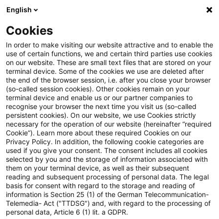
English
Suchbegriff eingeben
Suche
Suche sch
Blogs
Cookies
Blogs
Steuern & Recht
Hinzurechnungsbesteuerung g
In order to make visiting our website attractive and to enable the
use of certain functions, we and certain third parties use cookies
on our website. These are small text files that are stored on your
Hinzurechnungsbesteuerung
terminal device. Some of the cookies we use are deleted after
the end of the browser session, i.e. after you close your browser
gemäß §§ 7 ff. AStG:
(so-called session cookies). Other cookies remain on your
terminal device and enable us or our partner companies to
Verfassungs- und
recognise your browser the next time you visit us (so-called
persistent cookies). On our website, we use Cookies strictly
necessary for the operation of our website (hereinafter “required
unionsrechtliche Zweifel
Cookie”). Learn more about these required Cookies on our
Privacy Policy. In addition, the following cookie categories are
used if you give your consent. The consent includes all cookies
selected by you and the storage of information associated with
them on your terminal device, as well as their subsequent
20. Oktober 2023
3 Minuten Lesezeit
reading and subsequent processing of personal data. The legal
PDF erstellen
Auf LinkedIn teilen
Auf Xing teilen
Per E-Mail teilen
Link kopieren
basis for consent with regard to the storage and reading of
information is Section 25 (1) of the German Telecommunication-
Telemedia- Act ("TTDSG") and, with regard to the processing of
personal data, Article 6 (1) lit. a GDPR.