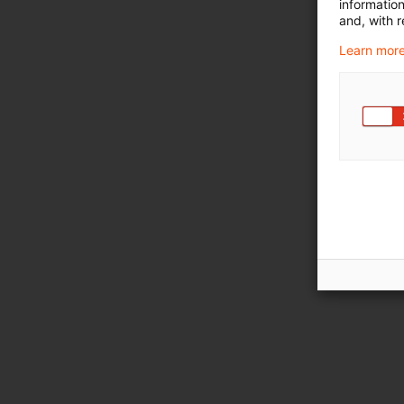
informatio
and, with r
Learn more