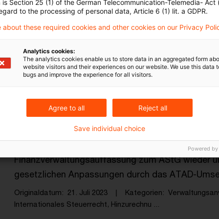
n is Section 25 (1) of the German Telecommunication-Telemedia- Act
begünstigenden Rechtslage profitieren könnten. D
egard to the processing of personal data, Article 6 (1) lit. a GDPR.
einem aktuellen Beschluss en ...
 about these required cookies and other cookies on our Privacy Poli
Originaldatum
20. Oktober 2023
Kategorien
BFH und 
Analytics cookies:
Internationales Steuerrecht, Hinzurechnu ...
The analytics cookies enable us to store data in an aggregated form abo
website visitors and their experiences on our website. We use this data to
bugs and improve the experience for all visitors.
BMF veröffentlicht Entwurf für eine
Agree to all
Reject all
Das Bundesministerium der Finanzen (BMF) hat am 
Save individual choice
neugefassten Anwendungserlass zum Außensteuer
Stellungnahme (Frist bis 4. September) gesendet.
Powered by
Finanzverwaltungsauffassung zum AStG wieder und
gesetzlichen Anpassungen durch das ATAD-Umse
Originaldatum
21. Juli 2023
Kategorien
Verwaltungsan
Internationales Steuerrecht, Hinzurechnu ...