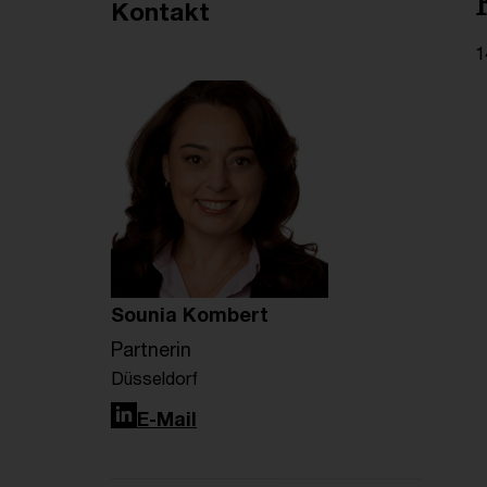
Empfohlene Artikel
Kontakt
1
Sounia Kombert
Partnerin
Düsseldorf
LinkedIn
E-Mail