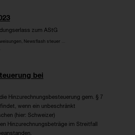
023
endungserlass zum AStG
eisungen, Newsflash steuer ...
.
euerung bei
 die Hinzurechnungsbesteuerung gem. § 7
indet, wenn ein unbeschränkt
schen (hier: Schweizer)
lten Hinzurechnungsbeträge im Streitfall
 beanstanden.