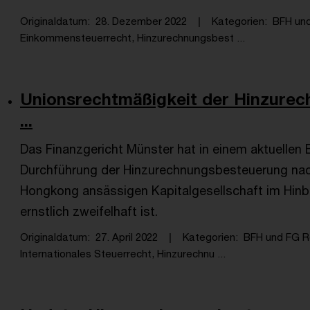
Originaldatum
28. Dezember 2022
Kategorien
BFH un
Einkommensteuerrecht, Hinzurechnungsbest ...
Unionsrechtmäßigkeit der Hinzurec
...
Das Finanzgericht Münster hat in einem aktuellen
Durchführung der Hinzurechnungsbesteuerung nach 
Hongkong ansässigen Kapitalgesellschaft im Hinblic
ernstlich zweifelhaft ist.
Originaldatum
27. April 2022
Kategorien
BFH und FG R
Internationales Steuerrecht, Hinzurechnu ...