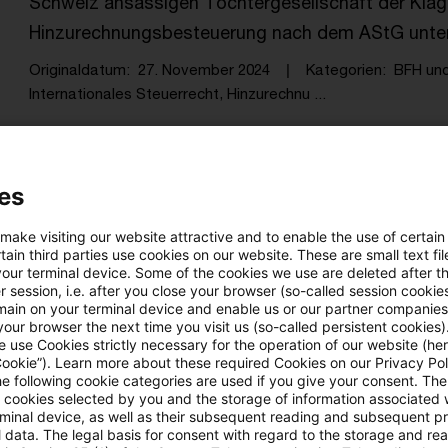
Schweiz ansässigen Tochtergesellschaft der Kläge
Hinzurechnungsbesteuerung nach dem AStG unter
Originaldatum
27. November 2024
Kategorien
BFH un
Internationales Steuerrecht, Hinzurechnu ...
Hinzurechnungsbesteuerung gemäß §§
es
Auch wenn nach summarischer Prüfung verfassungs
 make visiting our website attractive and to enable the use of certain
Hinzurechnungsbesteuerung gemäß §§ 7 ff. AStG je
ain third parties use cookies on our website. These are small text fil
your terminal device. Some of the cookies we use are deleted after t
Niedrigsteuerschwelle im Sinne des § 8 Abs. 1 i.V.m
 session, i.e. after you close your browser (so-called session cookie
main on your terminal device and enable us or our partner companies
niedrigste nationale Gesamtsteuerbelastung bei u
our browser the next time you visit us (so-called persistent cookies)
des § 1 Abs. 1 Nr. 1 bis 3 KStG (22,825 % unter E
 use Cookies strictly necessary for the operation of our website (her
Cookie”). Learn more about these required Cookies on our Privacy Poli
eine Beschwerde im AdV-Verfahren ohne Erfolg, w
he following cookie categories are used if you give your consent. Th
ll cookies selected by you and the storage of information associated
die Antragsteller angesichts einer "Nullbesteuerun
rminal device, as well as their subsequent reading and subsequent p
von einer einen Verfassungs- beziehungsweise Un
 data. The legal basis for consent with regard to the storage and re